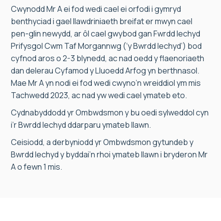
Cwynodd Mr A ei fod wedi cael ei orfodi i gymryd
benthyciad i gael llawdriniaeth breifat er mwyn cael
pen-glin newydd, ar ôl cael gwybod gan Fwrdd Iechyd
Prifysgol Cwm Taf Morgannwg (‘y Bwrdd Iechyd’) bod
cyfnod aros o 2-3 blynedd, ac nad oedd y flaenoriaeth
dan delerau Cyfamod y Lluoedd Arfog yn berthnasol.
Mae Mr A yn nodi ei fod wedi cwyno’n wreiddiol ym mis
Tachwedd 2023, ac nad yw wedi cael ymateb eto.
Cydnabyddodd yr Ombwdsmon y bu oedi sylweddol cyn
i’r Bwrdd Iechyd ddarparu ymateb llawn.
Ceisiodd, a derbyniodd yr Ombwdsmon gytundeb y
Bwrdd Iechyd y byddai’n rhoi ymateb llawn i bryderon Mr
A o fewn 1 mis.