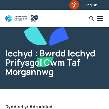
English
Iechyd : Bwrdd Iechyd
Prifysgol Cwm Taf
Morgannwg
Dyddiad yr Adroddiad