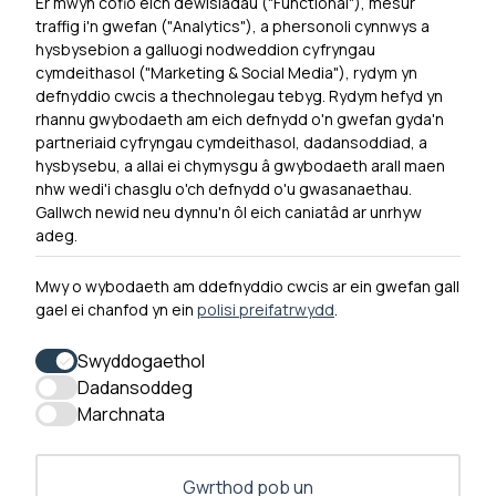
Er mwyn cofio eich dewisiadau ("Functional"), mesur
Powered by
Translate
traffig i'n gwefan ("Analytics"), a phersonoli cynnwys a
hysbysebion a galluogi nodweddion cyfryngau
Dewislen Troedyn
cymdeithasol ("Marketing & Social Media"), rydym yn
Newyddion
defnyddio cwcis a thechnolegau tebyg. Rydym hefyd yn
rhannu gwybodaeth am eich defnydd o'n gwefan gyda'n
Ymuno â ni
partneriaid cyfryngau cymdeithasol, dadansoddiad, a
Hygyrchedd
hysbysebu, a allai ei chymysgu â gwybodaeth arall maen
nhw wedi'i chasglu o'ch defnydd o'u gwasanaethau.
Hysbysiad Preifatrwydd
Gallwch newid neu dynnu'n ôl eich caniatâd ar unrhyw
Cysylltu â ni
adeg.
Mwy o wybodaeth am ddefnyddio cwcis ar ein gwefan gall
gael ei chanfod yn ein
polisi preifatrwydd
.
0300 790 0203 Mae ein llinell ffôn ar agor rhwng 10yb-
4yp Dydd Llun - Dydd Gwener
Swyddogaethol
Dadansoddeg
Marchnata
Gwrthod pob un