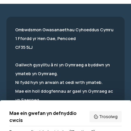
Ombwdsmon Gwasanaethau Cyhoeddus Cymru
1 Ffordd yr Hen Gae, Pencoed
CF35 5LJ
Gallwch gysylltu â ni yn Gymraeg a byddwn yn
ymateb yn Gymraeg.
Ni fydd hyn yn arwain at oedi wrth ymateb.
Mae ein holl ddogfennau ar gael yn Gymraeg ac
yn Saesneg.
Mae ein gwefan yn defnyddio
Trosolwg
cwcis