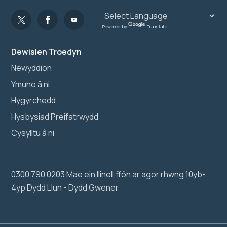
Powered by
Translate
Dewislen Troedyn
Newyddion
Ymuno â ni
Hygyrchedd
Hysbysiad Preifatrwydd
Cysylltu â ni
0300 790 0203 Mae ein llinell ffôn ar agor rhwng 10yb-
4yp Dydd Llun - Dydd Gwener