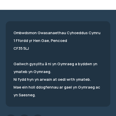
Ombwdsmon Gwasanaethau Cyhoeddus Cymru
1 Ffordd yr Hen Gae, Pencoed
CF35 5LJ
Gallwch gysylltu â ni yn Gymraeg a byddwn yn
ymateb yn Gymraeg.
Ni fydd hyn yn arwain at oedi wrth ymateb.
Mae ein holl ddogfennau ar gael yn Gymraeg ac
yn Saesneg.