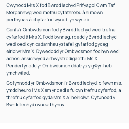
Cwynodd Mrs X fod Bwrdd Iechyd Prifysgol Cwm Taf
Morgannwg wedi methu cyfathrebu â hi mewn
perthynas â chyfarfod wyneb yn wyneb.
Canfu’r Ombwdsmon fod y Bwrdd Iechyd wedi trefnu
cyfarfod â Mrs X. Fodd bynnag, roedd y Bwrdd Iechyd
wedi oedi cyn cadarnhau ystafell gyfarfod gydag
eiriolwr Mrs X. Dywedodd yr Ombwdsmon fod hyn wedi
achosi ansicrwydd a rhwystredigaeth i Ms X.
Penderfynodd yr Ombwdsmon ddatrys y gŵyn heb
ymchwiliad.
Gofynnodd yr Ombwdsmon i’r Bwrdd Iechyd, o fewn mis,
ymddiheuro i Ms X am yr oedi a fu cyn trefnu cyfarfod, a
threfnu cyfarfod gyda Mrs X a’i heiriolwr. Cytunodd y
Bwrdd Iechyd i wneud hynny.