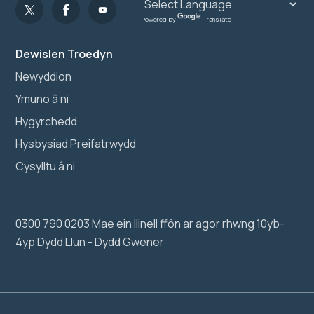
Powered by
Translate
Dewislen Troedyn
Newyddion
Ymuno â ni
Hygyrchedd
Hysbysiad Preifatrwydd
Cysylltu â ni
0300 790 0203 Mae ein llinell ffôn ar agor rhwng 10yb-
4yp Dydd Llun - Dydd Gwener