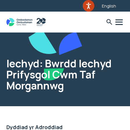
English
Iechyd: Bwrdd Iechyd
Prifysgol Cwm Taf
Morgannwg
Dyddiad yr Adroddiad