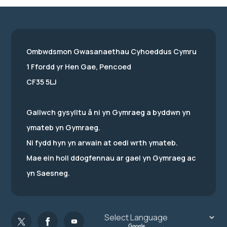
Ombwdsmon Gwasanaethau Cyhoeddus Cymru
1 Ffordd yr Hen Gae, Pencoed
CF35 5LJ
Gallwch gysylltu â ni yn Gymraeg a byddwn yn
ymateb yn Gymraeg.
Ni fydd hyn yn arwain at oedi wrth ymateb.
Mae ein holl ddogfennau ar gael yn Gymraeg ac
yn Saesneg.