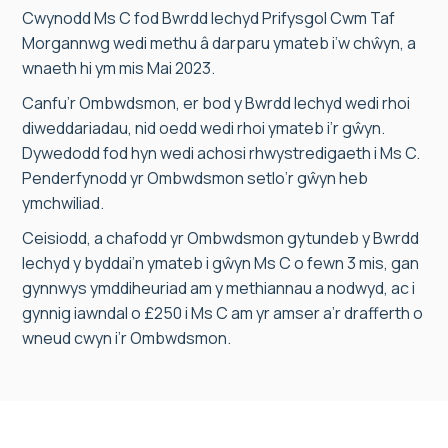
Cwynodd Ms C fod Bwrdd Iechyd Prifysgol Cwm Taf
Morgannwg wedi methu â darparu ymateb i’w chŵyn, a
wnaeth hi ym mis Mai 2023.
Canfu’r Ombwdsmon, er bod y Bwrdd Iechyd wedi rhoi
diweddariadau, nid oedd wedi rhoi ymateb i’r gŵyn.
Dywedodd fod hyn wedi achosi rhwystredigaeth i Ms C.
Penderfynodd yr Ombwdsmon setlo’r gŵyn heb
ymchwiliad.
Ceisiodd, a chafodd yr Ombwdsmon gytundeb y Bwrdd
Iechyd y byddai’n ymateb i gŵyn Ms C o fewn 3 mis, gan
gynnwys ymddiheuriad am y methiannau a nodwyd, ac i
gynnig iawndal o £250 i Ms C am yr amser a’r drafferth o
wneud cwyn i’r Ombwdsmon.