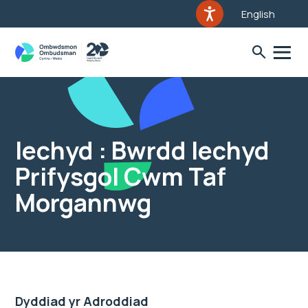
English
Iechyd : Bwrdd Iechyd
Prifysgol Cwm Taf
Morgannwg
Dyddiad yr Adroddiad