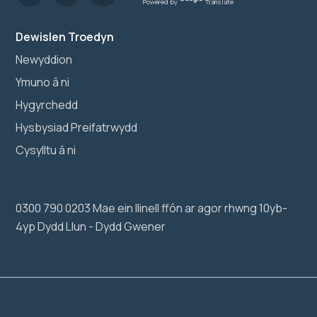
Powered by
Translate
Dewislen Troedyn
Newyddion
Ymuno â ni
Hygyrchedd
Hysbysiad Preifatrwydd
Cysylltu â ni
0300 790 0203 Mae ein llinell ffôn ar agor rhwng 10yb-
4yp Dydd Llun - Dydd Gwener