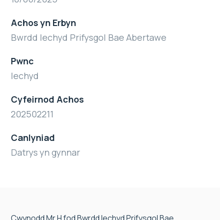
Achos yn Erbyn
Bwrdd Iechyd Prifysgol Bae Abertawe
Pwnc
Iechyd
Cyfeirnod Achos
202502211
Canlyniad
Datrys yn gynnar
Cwynodd Mr H fod Bwrdd Iechyd Prifysgol Bae