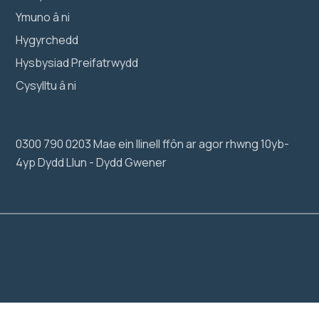
Ymuno â ni
Hygyrchedd
Hysbysiad Preifatrwydd
Cysylltu â ni
0300 790 0203 Mae ein llinell ffôn ar agor rhwng 10yb-
4yp Dydd Llun - Dydd Gwener