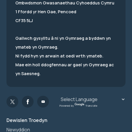
Ombwdsmon Gwasanaethau Cyhoeddus Cymru
1 Ffordd yr Hen Gae, Pencoed
CF35 5LJ
Gallwch gysylltu â ni yn Gymraeg a byddwn yn
ymateb yn Gymraeg.
Ni fydd hyn yn arwain at oedi wrth ymateb.
Mae ein holl ddogfennau ar gael yn Gymraeg ac
yn Saesneg.
Powered by
Translate
Dewislen Troedyn
Newyddion