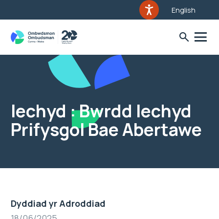
English
Iechyd : Bwrdd Iechyd
Prifysgol Bae Abertawe
Dyddiad yr Adroddiad
18/06/2025