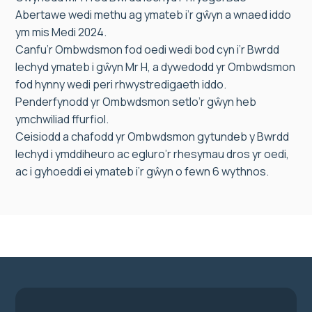
Abertawe wedi methu ag ymateb i’r gŵyn a wnaed iddo
ym mis Medi 2024.
Canfu’r Ombwdsmon fod oedi wedi bod cyn i’r Bwrdd
Iechyd ymateb i gŵyn Mr H, a dywedodd yr Ombwdsmon
fod hynny wedi peri rhwystredigaeth iddo.
Penderfynodd yr Ombwdsmon setlo’r gŵyn heb
ymchwiliad ffurfiol.
Ceisiodd a chafodd yr Ombwdsmon gytundeb y Bwrdd
Iechyd i ymddiheuro ac egluro’r rhesymau dros yr oedi,
ac i gyhoeddi ei ymateb i’r gŵyn o fewn 6 wythnos.