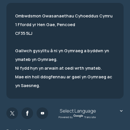
Ombwdsmon Gwasanaethau Cyhoeddus Cymru
1 Ffordd yr Hen Gae, Pencoed
CF35 5LJ
Gallwch gysylltu â ni yn Gymraeg a byddwn yn
ymateb yn Gymraeg.
Ni fydd hyn yn arwain at oedi wrth ymateb.
Mae ein holl ddogfennau ar gael yn Gymraeg ac
yn Saesneg.
Powered by
Translate