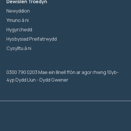
Dewislen Troedyn
Newyddion
Ymuno â ni
Hygyrchedd
Hysbysiad Preifatrwydd
Cysylltu â ni
0300 790 0203 Mae ein llinell ffôn ar agor rhwng 10yb-
4yp Dydd Llun - Dydd Gwener