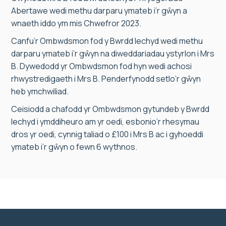
Abertawe wedi methu darparu ymateb i’r gŵyn a
wnaeth iddo ym mis Chwefror 2023.
Canfu’r Ombwdsmon fod y Bwrdd Iechyd wedi methu
darparu ymateb i’r gŵyn na diweddariadau ystyrlon i Mrs
B. Dywedodd yr Ombwdsmon fod hyn wedi achosi
rhwystredigaeth i Mrs B. Penderfynodd setlo’r gŵyn
heb ymchwiliad.
Ceisiodd a chafodd yr Ombwdsmon gytundeb y Bwrdd
Iechyd i ymddiheuro am yr oedi, esbonio’r rhesymau
dros yr oedi, cynnig taliad o £100 i Mrs B ac i gyhoeddi
ymateb i’r gŵyn o fewn 6 wythnos.