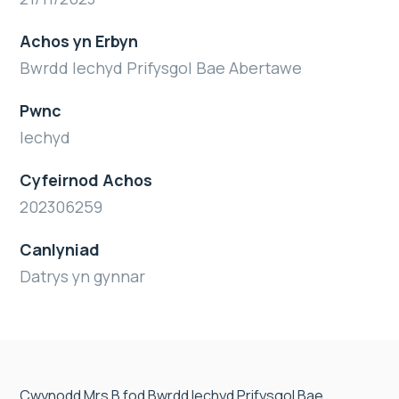
Achos yn Erbyn
Bwrdd Iechyd Prifysgol Bae Abertawe
Pwnc
Iechyd
Cyfeirnod Achos
202306259
Canlyniad
Datrys yn gynnar
Cwynodd Mrs B fod Bwrdd Iechyd Prifysgol Bae