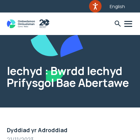
English
Iechyd : Bwrdd Iechyd
Prifysgol Bae Abertawe
Dyddiad yr Adroddiad
21/11/2023