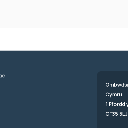
ae
Ombwdsm
-
Cymru
1 Ffordd
CF35 5LJ