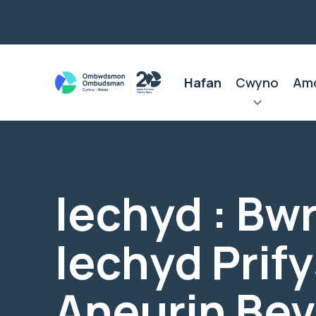
Hafan
Cwyno
Am
Iechyd : Bw
Iechyd Prif
Aneurin Be