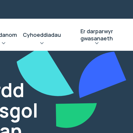
Er darparwyr
danom
Cyhoeddiadau
gwasanaeth
rdd
ysgol
van