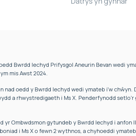
Datrys yn gynnar
edd Bwrdd Iechyd Prifysgol Aneurin Bevan wedi ymat
ym mis Awst 2024.
 nad oedd y Bwrdd Iechyd wedi ymateb i’w chŵyn.
wydd a rhwystredigaeth i Ms X. Penderfynodd setlo’r
dd yr Ombwdsmon gytundeb y Bwrdd Iechyd i anfon ll
boniad i Ms X o fewn 2 wythnos, a chyhoeddi ymateb 