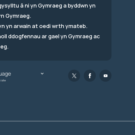
gysylltu â ni yn Gymraeg a byddwn yn
yn Gymraeg.
hyn yn arwain at oedi wrth ymateb.
holl ddogfennau ar gael yn Gymraeg ac
eg.
slate