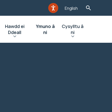
English
Hawdd ei
Ymuno â
Cysylltu â
Ddeall
ni
ni