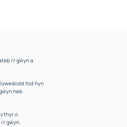
eb i’r gŵyn a
 Dywedodd fod hyn
 gŵyn heb
ythyr o
i’r gŵyn.