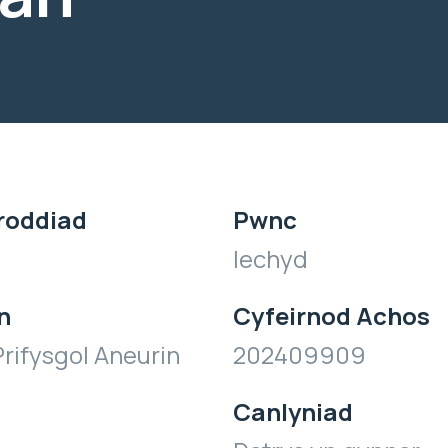
roddiad
Pwnc
Iechyd
n
Cyfeirnod Achos
rifysgol Aneurin
202409909
Canlyniad