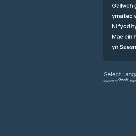
Gallwch 
ymateb 
Ni fydd 
Mae ein 
yn Saesn
Powered by
Tran