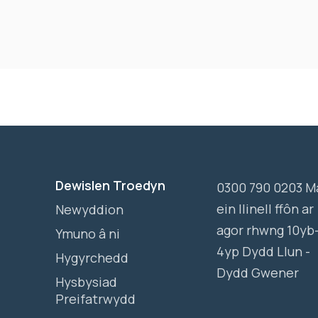
Dewislen Troedyn
0300 790 0203 M
ein llinell ffôn ar
Newyddion
agor rhwng 10yb
Ymuno â ni
4yp Dydd Llun -
Hygyrchedd
Dydd Gwener
Hysbysiad
Preifatrwydd