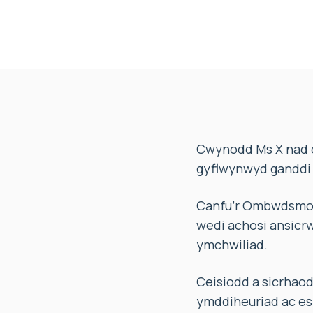
Cwynodd Ms X nad o
gyflwynwyd ganddi 
Canfu’r Ombwdsmon
wedi achosi ansicr
ymchwiliad.
Ceisiodd a sicrhao
ymddiheuriad ac es