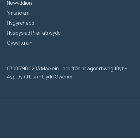
Newyddion
Ymuno â ni
Hygyrchedd
Hysbysiad Preifatrwydd
Cysylltu â ni
0300 790 0203 Mae ein llinell ffôn ar agor rhwng 10yb-
4yp Dydd Llun - Dydd Gwener