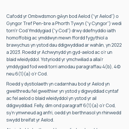
Cafodd yr Ombwdsmon gŵyn bod Aelod (“yr Aelod”) o
Gyngor Tref Pen-bre a Phorth Tywyn (“y Cyngor”) wedi
torri’r Cod Ymddygiad (“y Cod”) drwy ddefnyddio iaith
homoffobig ac ymddwyn mewn ffordd fygythiol a
brawychus yn ystod dau ddigwyddiad ar wahân, yn 2022
a 2023. Roedd yr Achwynydd yn gyd-aelod ac o’r un
blaid wleidyddol. Ystyriodd yr ymchwiliad a allai’r
ymddygiad fod wedi torri amodau paragraffau 4(b), 4(c)
neu 6(1)(a) o’r Cod.
Roedd y dystiolaeth yn cadarnhau bod yr Aelod yn
gweithredu fel gweithiwr yn ystod y digwyddiad cyntaf
ac fel aelod o blaid wleidyddol yn ystod yr ail
ddigwyddiad. Felly, dim ond paragraff 6(1)(a) o’r Cod,
sy’n ymwneud ag anfri, oedd yn berthnasol yn rhinwedd
swydd breifat yr Aelod.