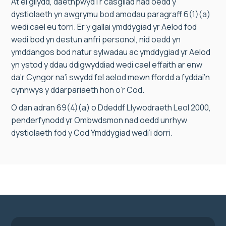
At ei gilydd, daethpwyd i’r casgliad nad oedd y
dystiolaeth yn awgrymu bod amodau paragraff 6(1)(a)
wedi cael eu torri. Er y gallai ymddygiad yr Aelod fod
wedi bod yn destun anfri personol, nid oedd yn
ymddangos bod natur sylwadau ac ymddygiad yr Aelod
yn ystod y ddau ddigwyddiad wedi cael effaith ar enw
da’r Cyngor na’i swydd fel aelod mewn ffordd a fyddai’n
cynnwys y ddarpariaeth hon o’r Cod.
O dan adran 69(4)(a) o Ddeddf Llywodraeth Leol 2000,
penderfynodd yr Ombwdsmon nad oedd unrhyw
dystiolaeth fod y Cod Ymddygiad wedi’i dorri.