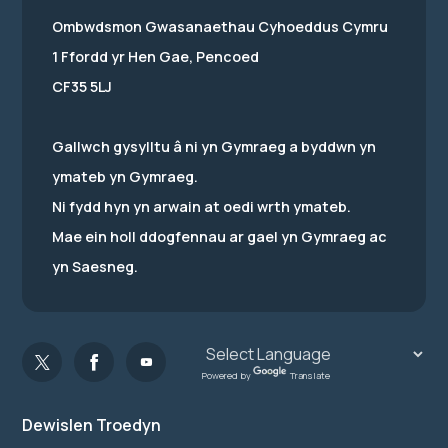
Ombwdsmon Gwasanaethau Cyhoeddus Cymru
1 Ffordd yr Hen Gae, Pencoed
CF35 5LJ
Gallwch gysylltu â ni yn Gymraeg a byddwn yn
ymateb yn Gymraeg.
Ni fydd hyn yn arwain at oedi wrth ymateb.
Mae ein holl ddogfennau ar gael yn Gymraeg ac
yn Saesneg.
Powered by
Translate
Dewislen Troedyn