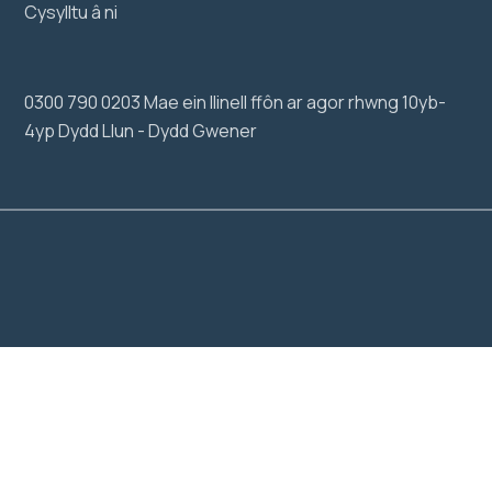
Cysylltu â ni
0300 790 0203 Mae ein llinell ffôn ar agor rhwng 10yb-
4yp Dydd Llun - Dydd Gwener