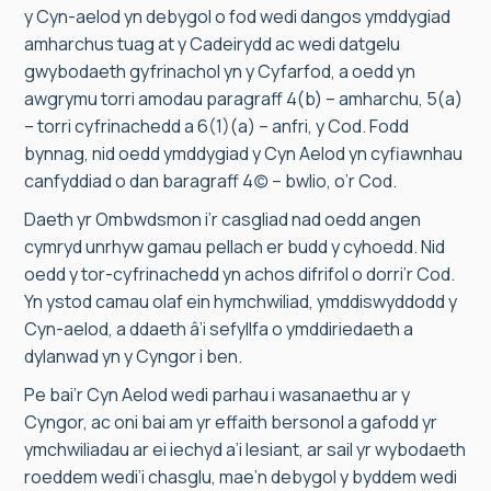
y Cyn-aelod yn debygol o fod wedi dangos ymddygiad
amharchus tuag at y Cadeirydd ac wedi datgelu
gwybodaeth gyfrinachol yn y Cyfarfod, a oedd yn
awgrymu torri amodau paragraff 4(b) – amharchu, 5(a)
– torri cyfrinachedd a 6(1)(a) – anfri, y Cod. Fodd
bynnag, nid oedd ymddygiad y Cyn Aelod yn cyfiawnhau
canfyddiad o dan baragraff 4(c) – bwlio, o’r Cod.
Daeth yr Ombwdsmon i’r casgliad nad oedd angen
cymryd unrhyw gamau pellach er budd y cyhoedd. Nid
oedd y tor-cyfrinachedd yn achos difrifol o dorri’r Cod.
Yn ystod camau olaf ein hymchwiliad, ymddiswyddodd y
Cyn-aelod, a ddaeth â’i sefyllfa o ymddiriedaeth a
dylanwad yn y Cyngor i ben.
Pe bai’r Cyn Aelod wedi parhau i wasanaethu ar y
Cyngor, ac oni bai am yr effaith bersonol a gafodd yr
ymchwiliadau ar ei iechyd a’i lesiant, ar sail yr wybodaeth
roeddem wedi’i chasglu, mae’n debygol y byddem wedi