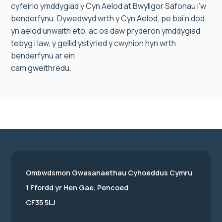
cyfeirio ymddygiad y Cyn Aelod at Bwyllgor Safonau i’w
benderfynu. Dywedwyd wrth y Cyn Aelod, pe bai’n dod
yn aelod unwaith eto, ac os daw pryderon ymddygiad
tebyg i law, y gellid ystyried y cwynion hyn wrth
benderfynu ar ein
cam gweithredu.
Ombwdsmon Gwasanaethau Cyhoeddus Cymru
1 Ffordd yr Hen Gae, Pencoed
CF35 5LJ