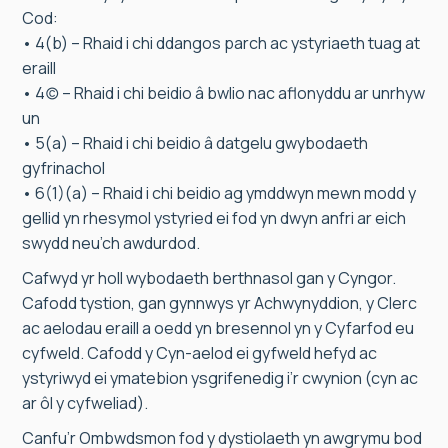
Cod:
• 4(b) – Rhaid i chi ddangos parch ac ystyriaeth tuag at
eraill
• 4(c) – Rhaid i chi beidio â bwlio nac aflonyddu ar unrhyw
un
• 5(a) – Rhaid i chi beidio â datgelu gwybodaeth
gyfrinachol
• 6(1)(a) – Rhaid i chi beidio ag ymddwyn mewn modd y
gellid yn rhesymol ystyried ei fod yn dwyn anfri ar eich
swydd neu’ch awdurdod.
Cafwyd yr holl wybodaeth berthnasol gan y Cyngor.
Cafodd tystion, gan gynnwys yr Achwynyddion, y Clerc
ac aelodau eraill a oedd yn bresennol yn y Cyfarfod eu
cyfweld. Cafodd y Cyn-aelod ei gyfweld hefyd ac
ystyriwyd ei ymatebion ysgrifenedig i’r cwynion (cyn ac
ar ôl y cyfweliad).
Canfu’r Ombwdsmon fod y dystiolaeth yn awgrymu bod