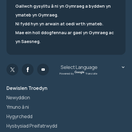
Gallwch gysylltu â ni yn Gymraeg a byddwn yn
ymateb yn Gymraeg.
Ni fydd hyn yn arwain at oedi wrth ymateb.
Mae ein holl ddogfennau ar gael yn Gymraeg ac
yn Saesneg.
Powered by
Translate
Dewislen Troedyn
Newyddion
Ymuno â ni
Hygyrchedd
Hysbysiad Preifatrwydd