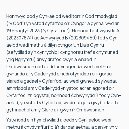
Honnwyd bod y Cyn-aelod wedi torri’r Cod Ymddygiad
(“y Cod”) yn ystod cyfarfod o’r Cyngor a gynhaliwyd ar
19 Rhagfyr 2023 (“y Cyfarfod”). Honnodd achwynydd A
(202307874) ac Achwynydd B (202309450) fod y Cyn-
aelod wedi methu â dilyn cyngor Un Llais Cymru
(sefydliad sy’n cynrychioli cynghorau tref a chymuned
yng Nghymru) drwy drafod cwyn a wnaed i’r
Ombwdsmon nad oedd ar yr agenda, wedi methu â
gwrando ar y Cadeirydd er iddi ofyn iddo roi’r gorau i
siarad a gadael y Cyfarfod, ac wedi gwneud sylwadau
amhriodol am y Cadeirydd yn ystod adran agored o’r
Cyfarfod. Yn ogystal, honnodd Achwynydd B fod y Cyn-
aelod, yn ystod y Cyfarfod, wedi datgelu gwybodaeth
gyfrinachol am y Clerc a’r gŵyn i’r Ombwdsmon.
Ystyriodd ein hymchwiliad a oedd y Cyn-aelod wedi
methu â chydymffurfio â’r darpariaethau a ganlyn yn y