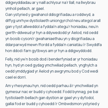
ddigwyddiadau ar y naill achlysur na’r llall, na llwybrau
ymholi pellach, ar gael.
Gan ystyried y gwahanol ddisgrifiadau a roddwyd, a
diffyg unrhyw dystiolaeth uniongyrchol neu ategol arall
gan y tyst allweddol a fyddai’n ategu’r honiadau, neu’n
gwrth-ddweud yr hyn a ddywedodd yr Aelod, nid oedd
yn bosib cysoni’r gwahaniaethau yn y disgrifiadau a
ddarparwyd mewn ffordd a fyddai’n caniatáu i’r Swyddfa
hon ddod i farn gytbwys am yr hyn a ddigwyddodd.
Felly, nid yw’n bosib dod i benderfyniad ar yr honiadau
hyn, hyd yn oed gydag ymchwiliad pellach, ynghylch a
oedd ymddygiad yr Aelod yn awgrymu bod y Cod wedi
cael ei dorri.
Am y rhesymau hyn, nid oedd parhau â’r ymchwiliad yn
gymesur nac er budd y cyhoedd. Fodd bynnag, pe bai
tystiolaeth bellach gan dystion ar gael yn y dyfodol,
gallai fod er budd y cyhoedd i’r Ombwdsmon ystyried y