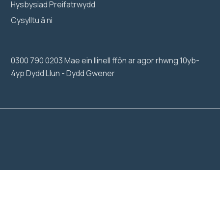
Hysbysiad Preifatrwydd
Cysylltu â ni
0300 790 0203 Mae ein llinell ffôn ar agor rhwng 10yb-
4yp Dydd Llun - Dydd Gwener