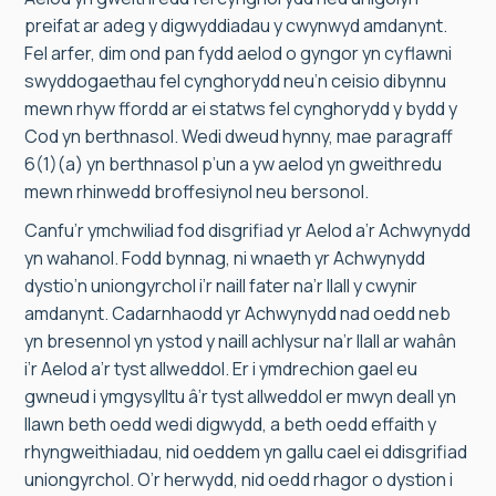
preifat ar adeg y digwyddiadau y cwynwyd amdanynt.
Fel arfer, dim ond pan fydd aelod o gyngor yn cyflawni
swyddogaethau fel cynghorydd neu’n ceisio dibynnu
mewn rhyw ffordd ar ei statws fel cynghorydd y bydd y
Cod yn berthnasol. Wedi dweud hynny, mae paragraff
6(1)(a) yn berthnasol p’un a yw aelod yn gweithredu
mewn rhinwedd broffesiynol neu bersonol.
Canfu’r ymchwiliad fod disgrifiad yr Aelod a’r Achwynydd
yn wahanol. Fodd bynnag, ni wnaeth yr Achwynydd
dystio’n uniongyrchol i’r naill fater na’r llall y cwynir
amdanynt. Cadarnhaodd yr Achwynydd nad oedd neb
yn bresennol yn ystod y naill achlysur na’r llall ar wahân
i’r Aelod a’r tyst allweddol. Er i ymdrechion gael eu
gwneud i ymgysylltu â’r tyst allweddol er mwyn deall yn
llawn beth oedd wedi digwydd, a beth oedd effaith y
rhyngweithiadau, nid oeddem yn gallu cael ei ddisgrifiad
uniongyrchol. O’r herwydd, nid oedd rhagor o dystion i