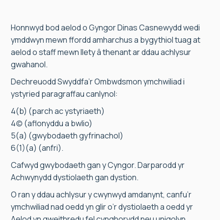
Honnwyd bod aelod o Gyngor Dinas Casnewydd wedi
ymddwyn mewn ffordd amharchus a bygythiol tuag at
aelod o staff mewn llety â thenant ar ddau achlysur
gwahanol.
Dechreuodd Swyddfa’r Ombwdsmon ymchwiliad i
ystyried paragraffau canlynol:
4(b) (parch ac ystyriaeth)
4(c) (aflonyddu a bwlio)
5(a) (gwybodaeth gyfrinachol)
6(1)(a) (anfri).
Cafwyd gwybodaeth gan y Cyngor. Darparodd yr
Achwynydd dystiolaeth gan dystion.
O ran y ddau achlysur y cwynwyd amdanynt, canfu’r
ymchwiliad nad oedd yn glir o’r dystiolaeth a oedd yr
Aelod yn gweithredu fel cynghorydd neu unigolyn