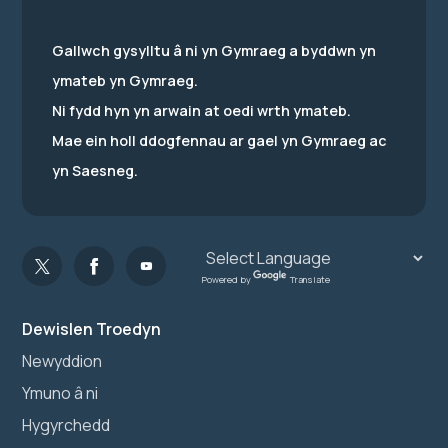
Gallwch gysylltu â ni yn Gymraeg a byddwn yn
ymateb yn Gymraeg.
Ni fydd hyn yn arwain at oedi wrth ymateb.
Mae ein holl ddogfennau ar gael yn Gymraeg ac
yn Saesneg.
Powered by
Translate
Dewislen Troedyn
Newyddion
Ymuno â ni
Hygyrchedd