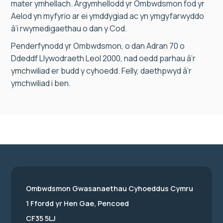
mater ymhellach. Argymhellodd yr Ombwdsmon fod yr
Aelod yn myfyrio ar ei ymddygiad ac yn ymgyfarwyddo
â’i rwymedigaethau o dan y Cod.
Penderfynodd yr Ombwdsmon, o dan Adran 70 o
Ddeddf Llywodraeth Leol 2000, nad oedd parhau â’r
ymchwiliad er budd y cyhoedd. Felly, daethpwyd â’r
ymchwiliad i ben.
Ombwdsmon Gwasanaethau Cyhoeddus Cymru
1 Ffordd yr Hen Gae, Pencoed
CF35 5LJ