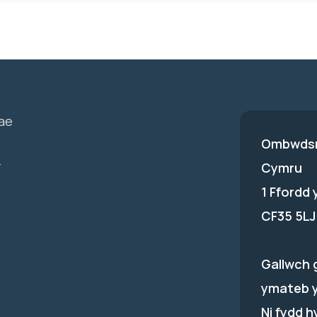
ae
Ombwdsm
-
Cymru
1 Ffordd
CF35 5LJ
Gallwch 
ymateb 
Ni fydd 