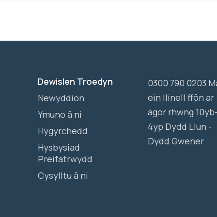
Dewislen Troedyn
0300 790 0203 M
ein llinell ffôn ar
Newyddion
agor rhwng 10yb
Ymuno â ni
4yp Dydd Llun -
Hygyrchedd
Dydd Gwener
Hysbysiad
Preifatrwydd
Cysylltu â ni