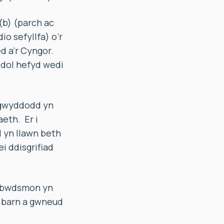
b) (parch ac
io sefyllfa) o’r
 a’r Cyngor.
ddol hefyd wedi
digwyddodd yn
eth. Er i
l yn llawn beth
i ddisgrifiad
Ombwdsmon yn
i barn a gwneud