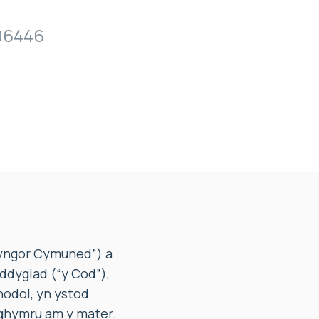
06446
Cyngor Cymuned”) a
ddygiad (“y Cod”),
odol, yn ystod
Nghymru am y mater.