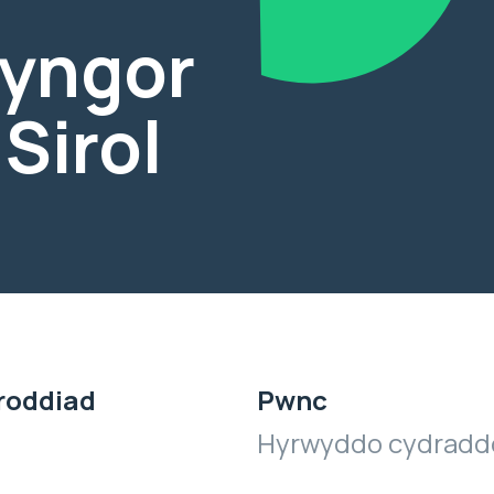
yngor
Sirol
roddiad
Pwnc
Hyrwyddo cydraddo