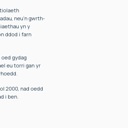
tiolaeth
iadau, neu’n gwrth-
iaethau yn y
n ddod i farn
n oed gydag
l eu torri gan yr
cyhoedd.
ol 2000, nad oedd
d i ben.