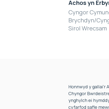
Achos yn Erby
Cyngor Cymun
Brychdyn/Cyng
Sirol Wrecsam
Honnwyd y gallai’r
Chyngor Bwrdeistref
ynghylch ei hymddy
cyfarfod safle mew