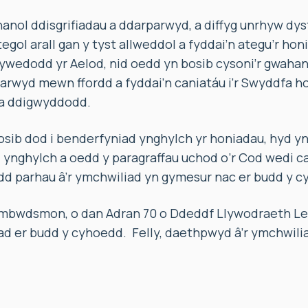
anol ddisgrifiadau a ddarparwyd, a diffyg unrhyw dys
egol arall gan y tyst allweddol a fyddai’n ategu’r hon
ywedodd yr Aelod, nid oedd yn bosib cysoni’r gwahan
parwyd mewn ffordd a fyddai’n caniatáu i’r Swyddfa ho
 a ddigwyddodd.
bosib dod i benderfyniad ynghylch yr honiadau, hyd y
 ynghylch a oedd y paragraffau uchod o’r Cod wedi cae
edd parhau â’r ymchwiliad yn gymesur nac er budd y 
mbwdsmon, o dan Adran 70 o Ddeddf Llywodraeth Le
ad er budd y cyhoedd. Felly, daethpwyd â’r ymchwilia