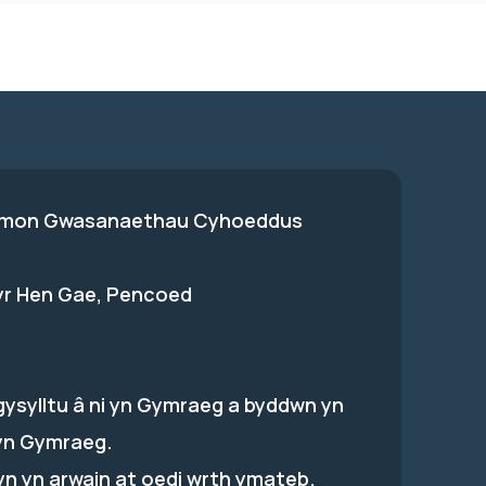
on Gwasanaethau Cyhoeddus
 yr Hen Gae, Pencoed
gysylltu â ni yn Gymraeg a byddwn yn
yn Gymraeg.
hyn yn arwain at oedi wrth ymateb.