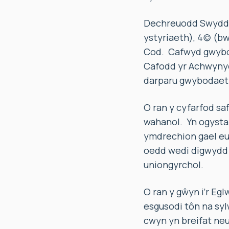
Dechreuodd Swyddfa
ystyriaeth), 4(c) (b
Cod. Cafwyd gwybo
Cafodd yr Achwynyd
darparu gwybodaet
O ran y cyfarfod sa
wahanol. Yn ogystal
ymdrechion gael eu 
oedd wedi digwydd a
uniongyrchol.
O ran y gŵyn i’r E
esgusodi tôn na syl
cwyn yn breifat ne