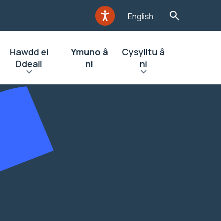
English
Hawdd ei
Ymuno â
Cysylltu â
Ddeall
ni
ni