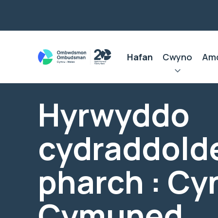
Hafan
Cwyno
Am
Hyrwyddo
cydraddold
pharch : Cy
Cymuned