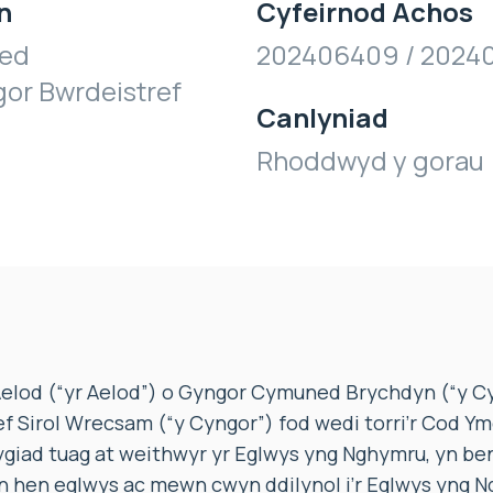
n
Cyfeirnod Achos
ed
202406409 / 2024
or Bwrdeistref
Canlyniad
Rhoddwyd y gorau
 Aelod (“yr Aelod”) o Gyngor Cymuned Brychdyn (“y 
 Sirol Wrecsam (“y Cyngor”) fod wedi torri’r Cod Ym
giad tuag at weithwyr yr Eglwys yng Nghymru, yn ben
n hen eglwys ac mewn cwyn ddilynol i’r Eglwys yng 