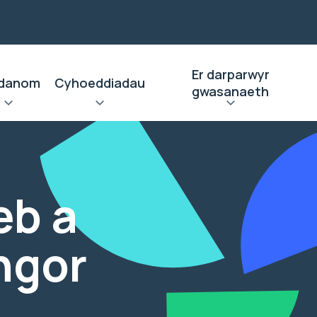
Er darparwyr
danom
Cyhoeddiadau
gwasanaeth
eb a
ngor