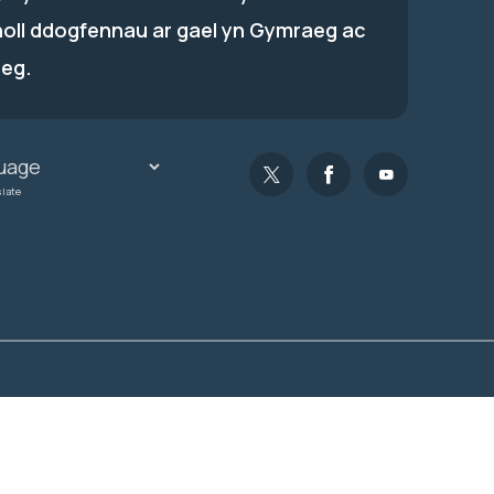
holl ddogfennau ar gael yn Gymraeg ac
eg.
slate