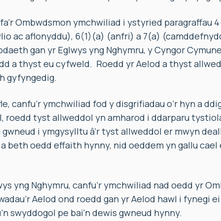
’r Ombwdsmon ymchwiliad i ystyried paragraffau 4(
wlio ac aflonyddu), 6(1)(a) (anfri) a 7(a) (camddefnydd
daeth gan yr Eglwys yng Nghymru, y Cyngor Cymuned
d a thyst eu cyfweld. Roedd yr Aelod a thyst allwe
h gyfyngedig.
fle, canfu’r ymchwiliad fod y disgrifiadau o’r hyn a d
, roedd tyst allweddol yn amharod i ddarparu tystiola
gwneud i ymgysylltu â’r tyst allweddol er mwyn deal
 beth oedd effaith hynny, nid oeddem yn gallu cael e
glwys yng Nghymru, canfu’r ymchwiliad nad oedd yr 
wadau’r Aelod ond roedd gan yr Aelod hawl i fynegi e
u’n swyddogol pe bai’n dewis gwneud hynny.