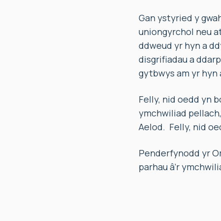
Gan ystyried y gwah
uniongyrchol neu at
ddweud yr hyn a dd
disgrifiadau a ddar
gytbwys am yr hyn
Felly, nid oedd yn 
ymchwiliad pellach,
Aelod. Felly, nid o
Penderfynodd yr O
parhau â’r ymchwili