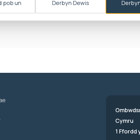
 pob un
Derbyn Dewis
Derbyn
eddf Llywodraeth Leol 2000, penderfynodd yr Ombwd
ad er budd y cyhoedd. Felly, daethpwyd â’r ymchwilia
ae
Ombwdsm
-
Cymru
1 Ffordd