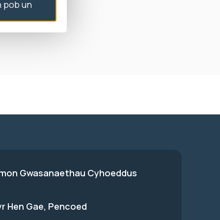
 pob un
smon na fyddai
d i ben.
on Gwasanaethau Cyhoeddus
 yr Hen Gae, Pencoed