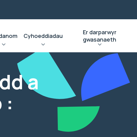
Er darparwyr
danom
Cyhoeddiadau
gwasanaeth
dd a
 :