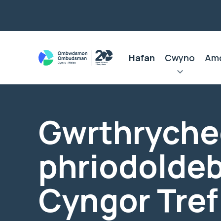
Hafan
Cwyno
Am
Gwrthryche
phriodoldeb
Cyngor Tref