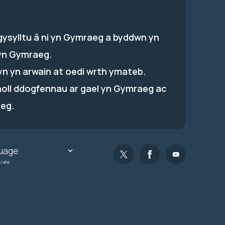
gysylltu â ni yn Gymraeg a byddwn yn
yn Gymraeg.
hyn yn arwain at oedi wrth ymateb.
holl ddogfennau ar gael yn Gymraeg ac
eg.
slate