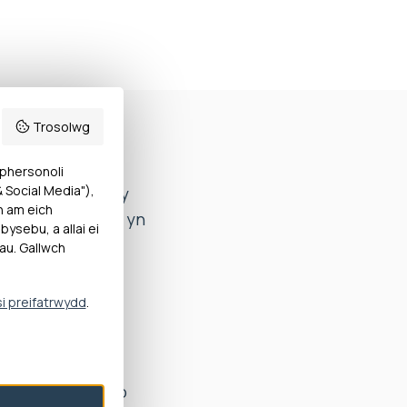
Trosolwg
 phersonoli
Social Media"),
ef Prestatyn (“y
h am eich
od wedi ymddwyn yn
ysebu, a allai ei
au. Gallwch
 cyfartal), 4(b)
si preifatrwydd
.
iad. Cafwyd
yr ymchwiliad, o