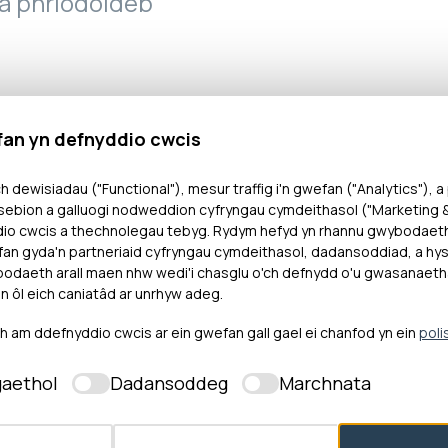
a phriodoldeb
fan yn defnyddio cwcis
h dewisiadau ("Functional"), mesur traffig i'n gwefan ("Analytics"), a
ebion a galluogi nodweddion cyfryngau cymdeithasol ("Marketing & 
n gŵyn bod Cyn-aelod (“y Cyn-aelod”) o Gyngor Tr
dio cwcis a thechnolegau tebyg. Rydym hefyd yn rhannu gwybodaet
ri amodau’r Cod Ymddygiad. Honnwyd bod y Cyn Ael
an gyda'n partneriaid cyfryngau cymdeithasol, dadansoddiad, a hysb
hwynydd.
daeth arall maen nhw wedi'i chasglu o'ch defnydd o'u gwasanaeth
n ôl eich caniatâd ar unrhyw adeg.
dsmon ymchwiliad i ystyried paragraffau 4(a) (cyfle
am ddefnyddio cwcis ar ein gwefan gall gael ei chanfod yn ein
poli
h), 4(c) (aflonyddu) a 6(1)(a) (anfri) o’r Cod Ymddyg
yngor. Darparodd yr Achwynydd dystiolaeth hefyd.
aethol
Dadansoddeg
Marchnata
iadau’r Achwynydd a’r wybodaeth a gafwyd yn ystod 