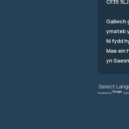
CF35 5LJ
Gallwch 
ymateb 
Ni fydd 
Mae ein 
yn Saesn
Powered by
Tran