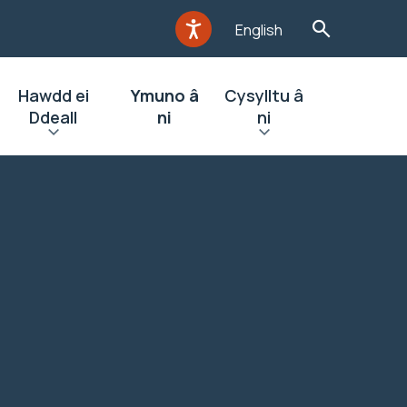
English
Hawdd ei
Ymuno â
Cysylltu â
Ddeall
ni
ni