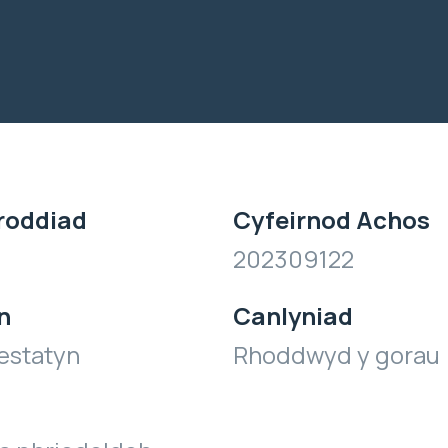
roddiad
Cyfeirnod Achos
202309122
n
Canlyniad
estatyn
Rhoddwyd y gorau