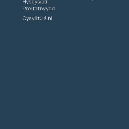
Hysbysiad
Preifatrwydd
Cysylltu â ni