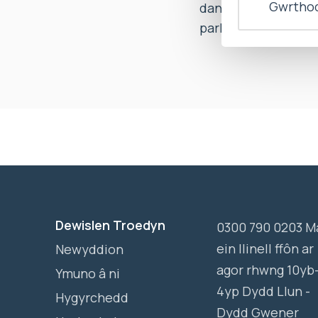
Gwrthod
dan Adran 70 o Dd
parhau â’r ymchwili
Dewislen Troedyn
0300 790 0203 M
ein llinell ffôn ar
Newyddion
agor rhwng 10yb
Ymuno â ni
4yp Dydd Llun -
Hygyrchedd
Dydd Gwener