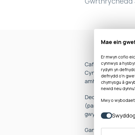
Gwrthrychedd 
Mae ein gwe
Er mwyn cofio eic
cynnwys a hysbys
Cafodd yr Ombwdsmo
rydym yn defnyd
Cyngor”) wedi tor
defnydd o'n gwef
amhriodol at yr Ac
chymysgu â gwybo
newid neu dynnu'
Dechreuodd yr Ombw
Mwy o wybodaeth 
(parch ac ystyriaet
gwybodaeth gan y C
Swyddog
Gan ystyried dymun