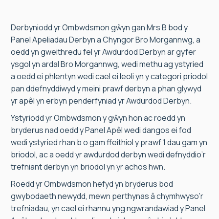
Derbyniodd yr Ombwdsmon gŵyn gan Mrs B bod y
Panel Apeliadau Derbyn a Chyngor Bro Morgannwg, a
oedd yn gweithredu fel yr Awdurdod Derbyn ar gyfer
ysgol yn ardal Bro Morgannwg, wedi methu ag ystyried
a oedd ei phlentyn wedi cael ei leoli yn y categori priodol
pan ddefnyddiwyd y meini prawf derbyn a phan glywyd
yr apêl yn erbyn penderfyniad yr Awdurdod Derbyn.
Ystyriodd yr Ombwdsmon y gŵyn hon ac roedd yn
bryderus nad oedd y Panel Apêl wedi dangos ei fod
wedi ystyried rhan b o gam ffeithiol y prawf 1 dau gam yn
briodol, ac a oedd yr awdurdod derbyn wedi defnyddio’r
trefniant derbyn yn briodol yn yr achos hwn.
Roedd yr Ombwdsmon hefyd yn bryderus bod
gwybodaeth newydd, mewn perthynas â chymhwyso’r
trefniadau, yn cael ei rhannu yng ngwrandawiad y Panel