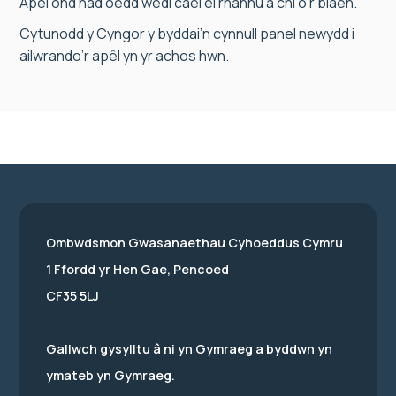
Apêl ond nad oedd wedi cael ei rhannu â chi o’r blaen.
Cytunodd y Cyngor y byddai’n cynnull panel newydd i
ailwrando’r apêl yn yr achos hwn.
Ombwdsmon Gwasanaethau Cyhoeddus Cymru
1 Ffordd yr Hen Gae, Pencoed
CF35 5LJ
Gallwch gysylltu â ni yn Gymraeg a byddwn yn
ymateb yn Gymraeg.