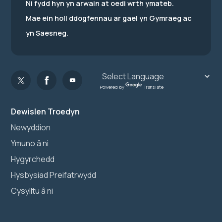
Ni fydd hyn yn arwain at oedi wrth ymateb.
Mae ein holl ddogfennau ar gael yn Gymraeg ac
yn Saesneg.
Powered by
Translate
Dewislen Troedyn
Newyddion
Ymuno â ni
Hygyrchedd
Hysbysiad Preifatrwydd
Cysylltu â ni