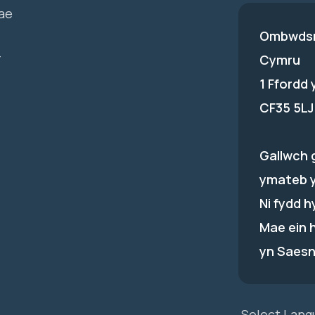
ae
Ombwdsm
-
Cymru
1 Ffordd
CF35 5LJ
Gallwch 
ymateb 
Ni fydd 
Mae ein 
yn Saesn