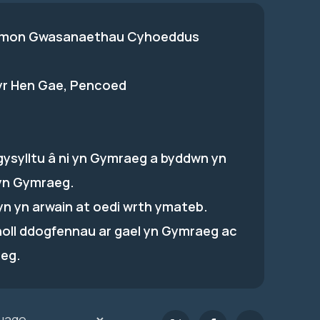
on Gwasanaethau Cyhoeddus
 yr Hen Gae, Pencoed
gysylltu â ni yn Gymraeg a byddwn yn
yn Gymraeg.
hyn yn arwain at oedi wrth ymateb.
holl ddogfennau ar gael yn Gymraeg ac
eg.