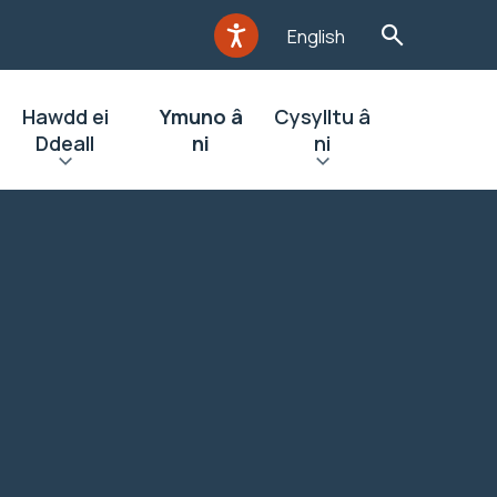
English
Hawdd ei
Ymuno â
Cysylltu â
Ddeall
ni
ni