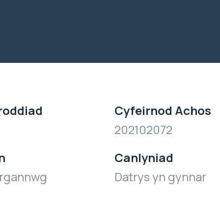
roddiad
Cyfeirnod Achos
202102072
n
Canlyniad
organnwg
Datrys yn gynnar