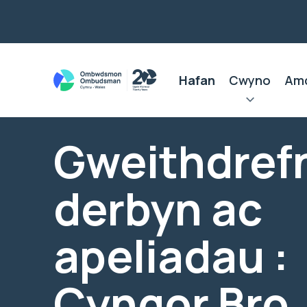
Hafan
Cwyno
Am
Gweithdref
derbyn ac
apeliadau :
Cyngor Bro