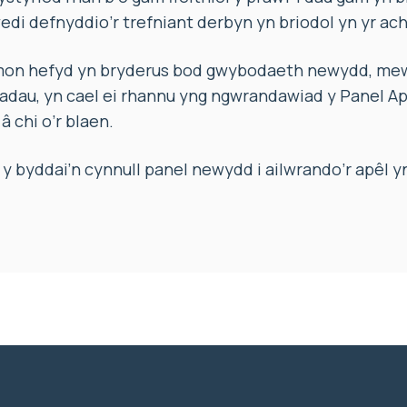
di defnyddio’r trefniant derbyn yn briodol yn yr ac
n hefyd yn bryderus bod gwybodaeth newydd, mew
adau, yn cael ei rhannu yng ngwrandawiad y Panel A
â chi o’r blaen.
 byddai’n cynnull panel newydd i ailwrando’r apêl y