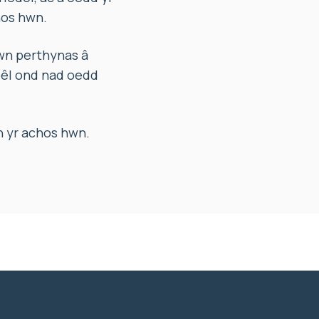
hos hwn.
n perthynas â
pêl ond nad oedd
n yr achos hwn.