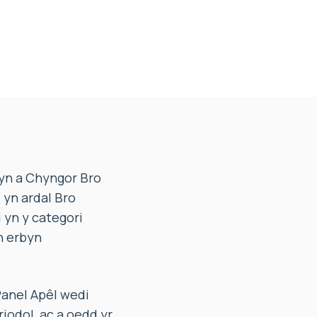
yn a Chyngor Bro
 yn ardal Bro
 yn y categori
n erbyn
anel Apêl wedi
riodol, ac a oedd yr