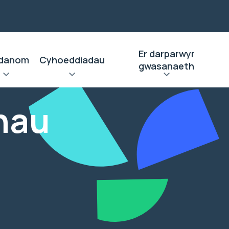
Er darparwyr
danom
Cyhoeddiadau
gwasanaeth
nau