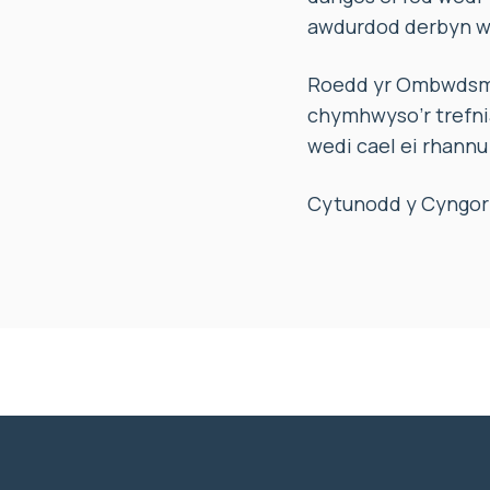
awdurdod derbyn we
Roedd yr Ombwdsmo
chymhwyso’r trefni
wedi cael ei rhannu 
Cytunodd y Cyngor y