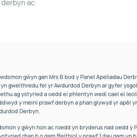
 derbyn ac
wdsmon gŵyn gan Mrs B bod y Panel Apeliadau Derb
n gweithredu fel yr Awdurdod Derbyn ar gyfer ysgol
hu ag ystyried a oedd ei phlentyn wedi cael ei leoli
ddiwyd y meini prawf derbyn a phan glywyd yr apêl y
wdurdod Derbyn.
smon y gŵyn hon ac roedd yn bryderus nad oedd y P
styried rhan b o gam ffeithiol y prawf 1 dau gam yn b