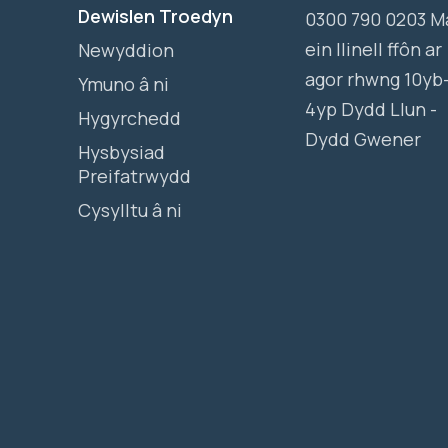
Dewislen Troedyn
0300 790 0203 M
ein llinell ffôn ar
Newyddion
agor rhwng 10yb
Ymuno â ni
4yp Dydd Llun -
Hygyrchedd
Dydd Gwener
Hysbysiad
Preifatrwydd
Cysylltu â ni