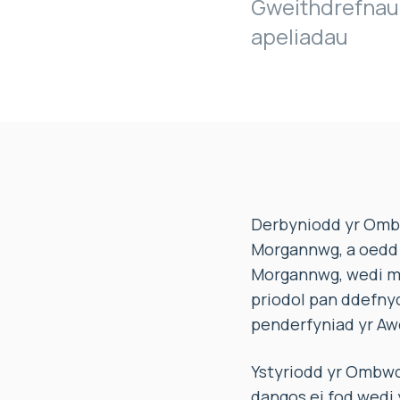
Gweithdrefnau
apeliadau
Derbyniodd yr Omb
Morgannwg, a oedd y
Morgannwg, wedi met
priodol pan ddefny
penderfyniad yr A
Ystyriodd yr Ombwd
dangos ei fod wedi y