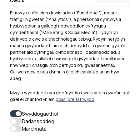
cwcis
Er mwyn cofio eich dewisiadau ("Functional"), mesur
Powered by
Translate
traffig i'n gwefan ("Analytics"), a phersonoli cynnwys a
hysbysebion a galluogi nodweddion cyfryngau
Dewislen Troedyn
cymdeithasol ("Marketing & Social Media"), rydym yn
Newyddion
defnyddio cwcis a thechnolegau tebyg. Rydym hefyd yn
rhannu gwybodaeth am eich defnydd o'n gwefan gyda'n
Ymuno â ni
partneriaid cyfryngau cymdeithasol, dadansoddiad, a
Hygyrchedd
hysbysebu, a allai ei chymysgu â gwybodaeth arall maen
nhw wedi'i chasglu o'ch defnydd o'u gwasanaethau.
Hysbysiad Preifatrwydd
Gallwch newid neu dynnu'n ôl eich caniatâd ar unrhyw
Cysylltu â ni
adeg.
Mwy o wybodaeth am ddefnyddio cwcis ar ein gwefan gall
gael ei chanfod yn ein
polisi preifatrwydd
.
0300 790 0203 Mae ein llinell ffôn ar agor rhwng 10yb-
4yp Dydd Llun - Dydd Gwener
Swyddogaethol
Dadansoddeg
Marchnata