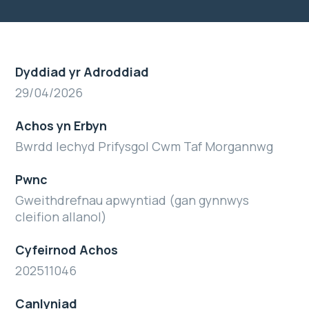
Dyddiad yr Adroddiad
29/04/2026
Achos yn Erbyn
Bwrdd Iechyd Prifysgol Cwm Taf Morgannwg
Pwnc
Gweithdrefnau apwyntiad (gan gynnwys
cleifion allanol)
Cyfeirnod Achos
202511046
Canlyniad