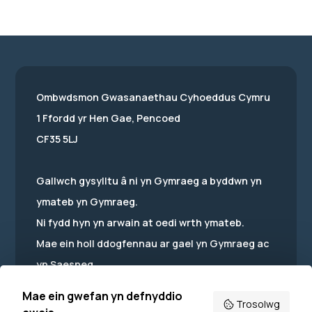
Ombwdsmon Gwasanaethau Cyhoeddus Cymru
1 Ffordd yr Hen Gae, Pencoed
CF35 5LJ
Gallwch gysylltu â ni yn Gymraeg a byddwn yn
ymateb yn Gymraeg.
Ni fydd hyn yn arwain at oedi wrth ymateb.
Mae ein holl ddogfennau ar gael yn Gymraeg ac
yn Saesneg.
Mae ein gwefan yn defnyddio
Trosolwg