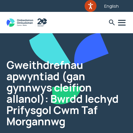
English
Gweithdrefnau
apwyntiad (gan
gynnwys cleifion
allanol): Bwrdd Iechyd
Prifysgol Cwm Taf
Morgannwg