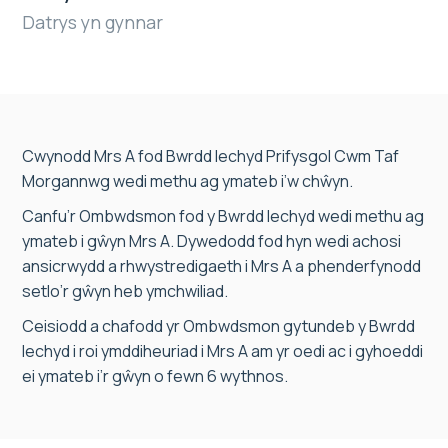
Datrys yn gynnar
Cwynodd Mrs A fod Bwrdd Iechyd Prifysgol Cwm Taf
Morgannwg wedi methu ag ymateb i’w chŵyn.
Canfu’r Ombwdsmon fod y Bwrdd Iechyd wedi methu ag
ymateb i gŵyn Mrs A. Dywedodd fod hyn wedi achosi
ansicrwydd a rhwystredigaeth i Mrs A a phenderfynodd
setlo’r gŵyn heb ymchwiliad.
Ceisiodd a chafodd yr Ombwdsmon gytundeb y Bwrdd
Iechyd i roi ymddiheuriad i Mrs A am yr oedi ac i gyhoeddi
ei ymateb i’r gŵyn o fewn 6 wythnos.