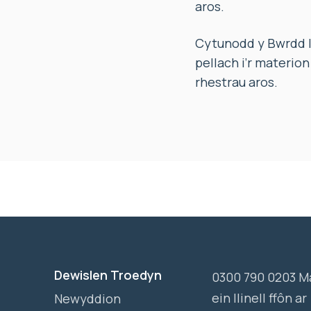
aros.
Cytunodd y Bwrdd Ie
pellach i’r materio
rhestrau aros.
Dewislen Troedyn
0300 790 0203 M
ein llinell ffôn ar
Newyddion