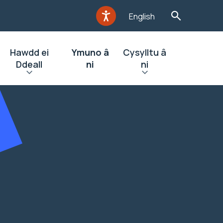
English
Hawdd ei
Ymuno â
Cysylltu â
Ddeall
ni
ni