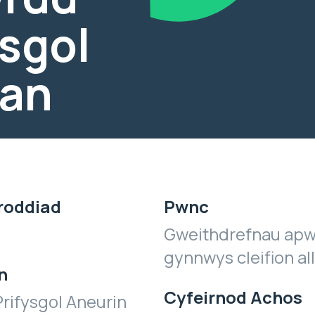
ysgol
van
roddiad
Pwnc
Gweithdrefnau apw
gynnwys cleifion al
n
Cyfeirnod Achos
rifysgol Aneurin