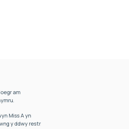
Lloegr am
hymru.
yn Miss A yn
hwng y ddwy restr