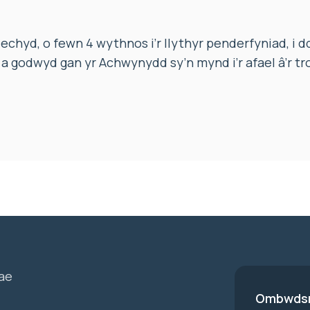
chyd, o fewn 4 wythnos i’r llythyr penderfyniad, i 
n a godwyd gan yr Achwynydd sy’n mynd i’r afael â’r 
ae
Ombwdsm