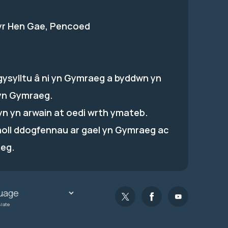
 yr Hen Gae, Pencoed
gysylltu â ni yn Gymraeg a byddwn yn
yn Gymraeg.
hyn yn arwain at oedi wrth ymateb.
holl ddogfennau ar gael yn Gymraeg ac
eg.
slate