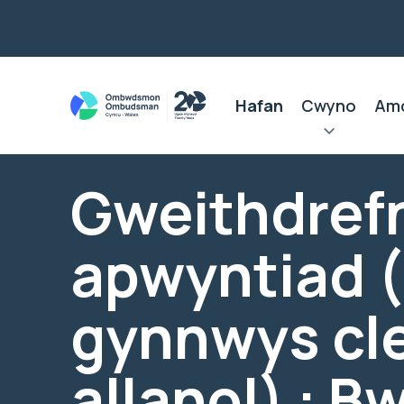
Hafan
Cwyno
Am
Gweithdref
apwyntiad 
gynnwys cle
allanol) : B