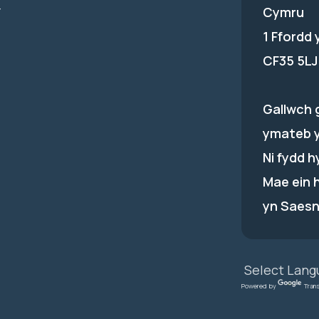
-
Cymru
1 Ffordd
CF35 5LJ
Gallwch 
ymateb 
Ni fydd 
Mae ein 
yn Saesn
Powered by
Tran