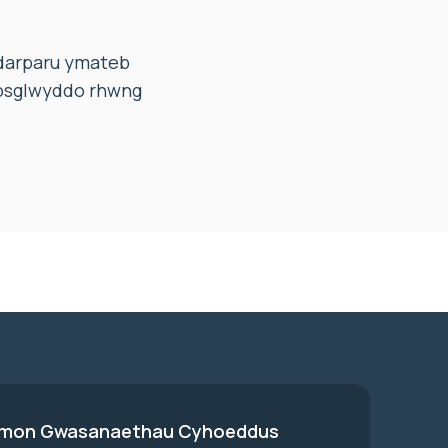
ddarparu ymateb
trosglwyddo rhwng
on Gwasanaethau Cyhoeddus