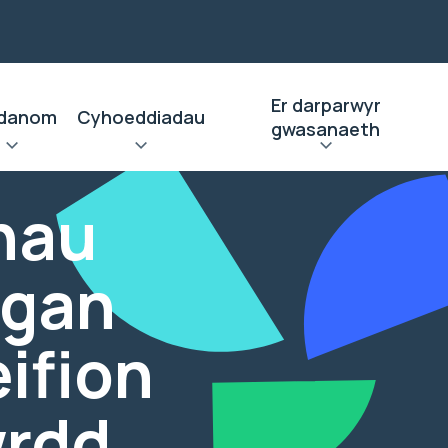
Er darparwyr
danom
Cyhoeddiadau
gwasanaeth
nau
(gan
ifion
wrdd