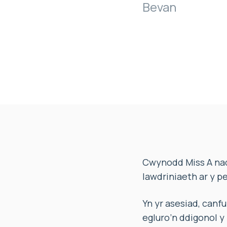
Bevan
Cwynodd Miss A nad 
lawdriniaeth ar y p
Yn yr asesiad, can
egluro’n ddigonol y