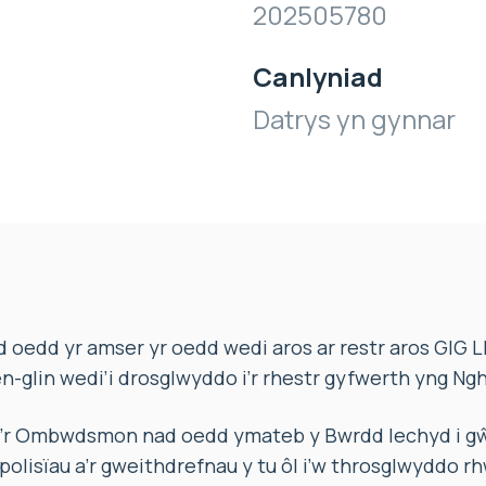
202505780
Canlyniad
Datrys yn gynnar
oedd yr amser yr oedd wedi aros ar restr aros GIG 
en-glin wedi’i drosglwyddo i’r rhestr gyfwerth yng Ng
fu’r Ombwdsmon nad oedd ymateb y Bwrdd Iechyd i gŵ
 polisïau a’r gweithdrefnau y tu ôl i’w throsglwyddo r