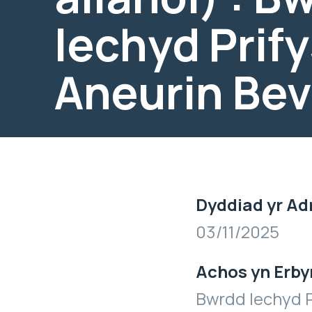
Iechyd Prif
Aneurin Be
Dyddiad yr Ad
03/11/2025
Achos yn Erby
Bwrdd Iechyd P