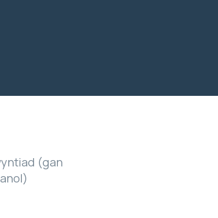
yntiad (gan
lanol)