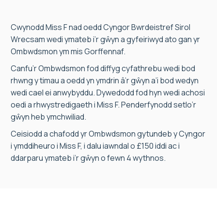
Cwynodd Miss F nad oedd Cyngor Bwrdeistref Sirol
Wrecsam wedi ymateb i’r gŵyn a gyfeiriwyd ato gan yr
Ombwdsmon ym mis Gorffennaf.
Canfu’r Ombwdsmon fod diffyg cyfathrebu wedi bod
rhwng y timau a oedd yn ymdrin â’r gŵyn a’i bod wedyn
wedi cael ei anwybyddu. Dywedodd fod hyn wedi achosi
oedi a rhwystredigaeth i Miss F. Penderfynodd setlo’r
gŵyn heb ymchwiliad.
Ceisiodd a chafodd yr Ombwdsmon gytundeb y Cyngor
i ymddiheuro i Miss F, i dalu iawndal o £150 iddi ac i
ddarparu ymateb i’r gŵyn o fewn 4 wythnos.