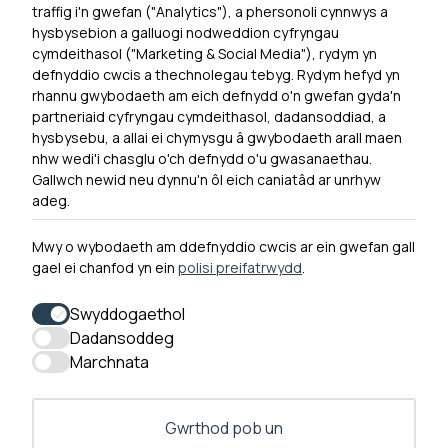
traffig i'n gwefan ("Analytics"), a phersonoli cynnwys a
hysbysebion a galluogi nodweddion cyfryngau
Dewislen Troedyn
cymdeithasol ("Marketing & Social Media"), rydym yn
Newyddion
defnyddio cwcis a thechnolegau tebyg. Rydym hefyd yn
rhannu gwybodaeth am eich defnydd o'n gwefan gyda'n
Ymuno â ni
partneriaid cyfryngau cymdeithasol, dadansoddiad, a
Hygyrchedd
hysbysebu, a allai ei chymysgu â gwybodaeth arall maen
nhw wedi'i chasglu o'ch defnydd o'u gwasanaethau.
Hysbysiad Preifatrwydd
Gallwch newid neu dynnu'n ôl eich caniatâd ar unrhyw
Cysylltu â ni
adeg.
Mwy o wybodaeth am ddefnyddio cwcis ar ein gwefan gall
gael ei chanfod yn ein
polisi preifatrwydd
.
0300 790 0203 Mae ein llinell ffôn ar agor rhwng 10yb-
4yp Dydd Llun - Dydd Gwener
Swyddogaethol
Dadansoddeg
Marchnata
Gwrthod pob un