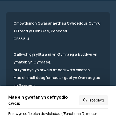
Ombwdsmon Gwasanaethau Cyhoeddus Cymru
1 Ffordd yr Hen Gae, Pencoed
CF35 5LJ
Gallwch gysylltu â ni yn Gymraeg a byddwn yn
ymateb yn Gymraeg.
Ni fydd hyn yn arwain at oedi wrth ymateb.
Mae ein holl ddogfennau ar gael yn Gymraeg ac
yn Saesneg.
Mae ein gwefan yn defnyddio
Trosolwg
cwcis
Er mwyn cofio eich dewisiadau ("Functional"), mesur
Powered by
Translate