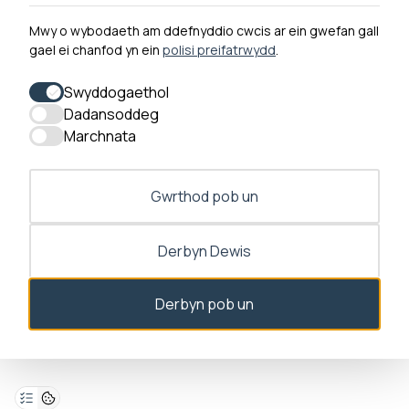
Mwy o wybodaeth am ddefnyddio cwcis ar ein gwefan gall
gael ei chanfod yn ein
polisi preifatrwydd
.
0300 790 0203 Mae ein llinell ffôn ar agor rhwng 10yb-
4yp Dydd Llun - Dydd Gwener
Swyddogaethol
Dadansoddeg
Marchnata
Gwrthod pob un
Derbyn Dewis
Derbyn pob un
Deialog caniatâd ar agor