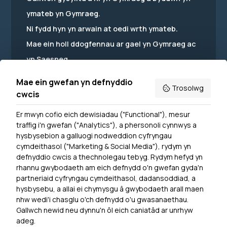
ymateb yn Gymraeg.
Ni fydd hyn yn arwain at oedi wrth ymateb.
Mae ein holl ddogfennau ar gael yn Gymraeg ac
yn Saesneg.
Mae ein gwefan yn defnyddio
Trosolwg
cwcis
Er mwyn cofio eich dewisiadau ("Functional"), mesur
Powered by
Translate
traffig i'n gwefan ("Analytics"), a phersonoli cynnwys a
hysbysebion a galluogi nodweddion cyfryngau
Dewislen Troedyn
cymdeithasol ("Marketing & Social Media"), rydym yn
Newyddion
defnyddio cwcis a thechnolegau tebyg. Rydym hefyd yn
rhannu gwybodaeth am eich defnydd o'n gwefan gyda'n
Ymuno â ni
partneriaid cyfryngau cymdeithasol, dadansoddiad, a
Hygyrchedd
hysbysebu, a allai ei chymysgu â gwybodaeth arall maen
nhw wedi'i chasglu o'ch defnydd o'u gwasanaethau.
Hysbysiad Preifatrwydd
Gallwch newid neu dynnu'n ôl eich caniatâd ar unrhyw
Cysylltu â ni
adeg.