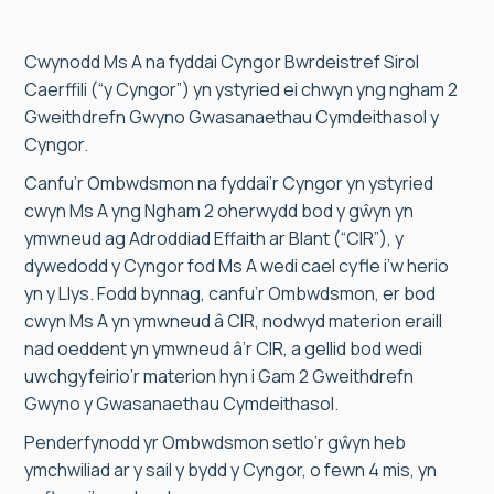
Cwynodd Ms A na fyddai Cyngor Bwrdeistref Sirol
Caerffili (“y Cyngor”) yn ystyried ei chwyn yng ngham 2
Gweithdrefn Gwyno Gwasanaethau Cymdeithasol y
Cyngor.
Canfu’r Ombwdsmon na fyddai’r Cyngor yn ystyried
cwyn Ms A yng Ngham 2 oherwydd bod y gŵyn yn
ymwneud ag Adroddiad Effaith ar Blant (“CIR”), y
dywedodd y Cyngor fod Ms A wedi cael cyfle i’w herio
yn y Llys. Fodd bynnag, canfu’r Ombwdsmon, er bod
cwyn Ms A yn ymwneud â CIR, nodwyd materion eraill
nad oeddent yn ymwneud â’r CIR, a gellid bod wedi
uwchgyfeirio’r materion hyn i Gam 2 Gweithdrefn
Gwyno y Gwasanaethau Cymdeithasol.
Penderfynodd yr Ombwdsmon setlo’r gŵyn heb
ymchwiliad ar y sail y bydd y Cyngor, o fewn 4 mis, yn