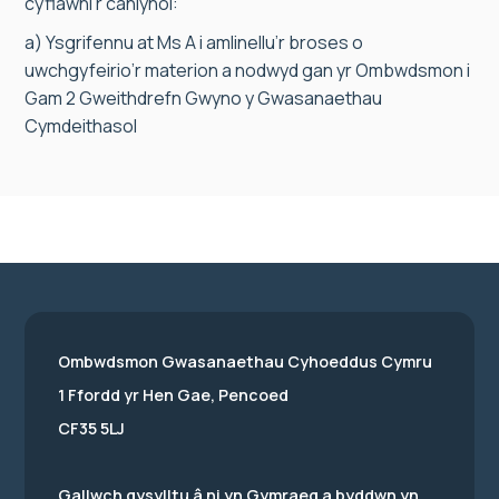
cyflawni’r canlynol:
a) Ysgrifennu at Ms A i amlinellu’r broses o
uwchgyfeirio’r materion a nodwyd gan yr Ombwdsmon i
Gam 2 Gweithdrefn Gwyno y Gwasanaethau
Cymdeithasol
Ombwdsmon Gwasanaethau Cyhoeddus Cymru
1 Ffordd yr Hen Gae, Pencoed
CF35 5LJ
Gallwch gysylltu â ni yn Gymraeg a byddwn yn