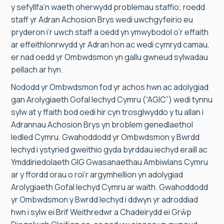
y sefyllfa’n waeth oherwydd problemau staffio; roedd
staff yr Adran Achosion Brys wedi uwchgyfeirio eu
pryderon i’r uwch staff a oedd yn ymwybodol o’r effaith
ar effeithlonrwydd yr Adran hon ac wedi cymryd camau,
er nad oedd yr Ombwdsmon yn gallu gwneud sylwadau
pellach ar hyn.
Nododd yr Ombwdsmon fod yr achos hwn ac adolygiad
gan Arolygiaeth Gofal Iechyd Cymru (“AGIC”) wedi tynnu
sylw at y ffaith bod oedi hir cyn trosglwyddo y tu allan i
Adrannau Achosion Brys yn broblem genedlaethol
ledled Cymru. Gwahoddodd yr Ombwdsmon y Bwrdd
Iechyd i ystyried gweithio gyda byrddau iechyd eraill ac
Ymddiriedolaeth GIG Gwasanaethau Ambiwlans Cymru
ar y ffordd orau o roi’r argymhellion yn adolygiad
Arolygiaeth Gofal Iechyd Cymru ar waith. Gwahoddodd
yr Ombwdsmon y Bwrdd Iechyd i ddwyn yr adroddiad
hwn i sylw ei Brif Weithredwr a Chadeirydd ei Grŵp