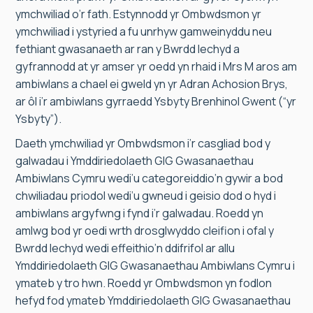
ymchwiliad o’r fath. Estynnodd yr Ombwdsmon yr
ymchwiliad i ystyried a fu unrhyw gamweinyddu neu
fethiant gwasanaeth ar ran y Bwrdd Iechyd a
gyfrannodd at yr amser yr oedd yn rhaid i Mrs M aros am
ambiwlans a chael ei gweld yn yr Adran Achosion Brys,
ar ôl i’r ambiwlans gyrraedd Ysbyty Brenhinol Gwent (“yr
Ysbyty”).
Daeth ymchwiliad yr Ombwdsmon i’r casgliad bod y
galwadau i Ymddiriedolaeth GIG Gwasanaethau
Ambiwlans Cymru wedi’u categoreiddio’n gywir a bod
chwiliadau priodol wedi’u gwneud i geisio dod o hyd i
ambiwlans argyfwng i fynd i’r galwadau. Roedd yn
amlwg bod yr oedi wrth drosglwyddo cleifion i ofal y
Bwrdd Iechyd wedi effeithio’n ddifrifol ar allu
Ymddiriedolaeth GIG Gwasanaethau Ambiwlans Cymru i
ymateb y tro hwn. Roedd yr Ombwdsmon yn fodlon
hefyd fod ymateb Ymddiriedolaeth GIG Gwasanaethau