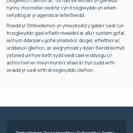
Diogelwch Cleifion ac, os nad yw eisoes yn gwneud
hynny, rhoi mater oedi hir cyn trosglwyddo yn eitem
sefydlog ar yr agenda ar lefel Bwrdd.
Roedd yr Ombwdsmon yn ymwybodol y gallai’r oedi cyn
trosglwyddo gael effaith niweidiol ar allu’r system gofal
iechyd i ddarparu gofal ymatebol, diogel, effeithiol ac
urddasol i gleifion, ac awgrymodd y dylai’r Bwrdd Iechyd
ystyried unrhyw beth sydd wedi cael ei ddysgu o’r
achos hwn er mwyn mynd i’r afael â’r hyn sydd wrth
wraidd yr oedi wrth drosglwyddo cleifion.
Ombwdsmon Gwasanaethau Cyhoeddus Cymru