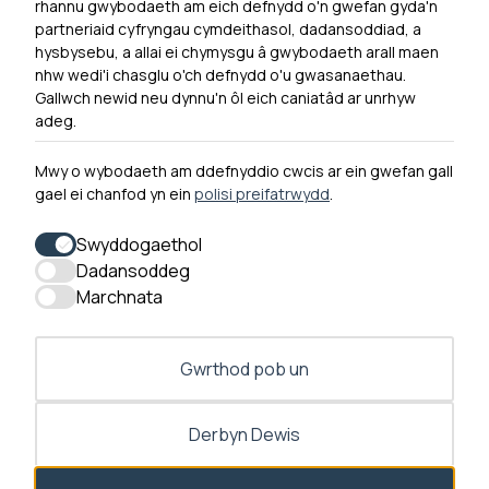
rhannu gwybodaeth am eich defnydd o'n gwefan gyda'n
Ymuno â ni
partneriaid cyfryngau cymdeithasol, dadansoddiad, a
Hygyrchedd
hysbysebu, a allai ei chymysgu â gwybodaeth arall maen
nhw wedi'i chasglu o'ch defnydd o'u gwasanaethau.
Hysbysiad Preifatrwydd
Gallwch newid neu dynnu'n ôl eich caniatâd ar unrhyw
Cysylltu â ni
adeg.
Mwy o wybodaeth am ddefnyddio cwcis ar ein gwefan gall
gael ei chanfod yn ein
polisi preifatrwydd
.
0300 790 0203 Mae ein llinell ffôn ar agor rhwng 10yb-
4yp Dydd Llun - Dydd Gwener
Swyddogaethol
Dadansoddeg
Marchnata
Gwrthod pob un
Derbyn Dewis