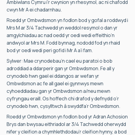
Ambiwlans Cymru i’r cwynion yn rhesymol, ac ni chafodd
cwyn Mr A ei chadarnhau.
Roedd yr Ombwdsmon yn fodlon bod y gofal a roddwyd i
Mrs M ar 3/4 Tachwedd yn weddol resymol o dan yr
amgylchiadau ac nad oedd yr oedi wedi effeithio’n
andwyol ar Mrs M. Fodd bynnag, nododd fod yn rhaid
bod yr oedi wedi peri gofid i Mr A a’i fam.
Sylwer: Mae crynodebau’n cael eu paratoi o bob
adroddiad a ddarperir gan yr Ombwdsmon. Fe all y
crynodeb hwn gael ei ddangos ar wefan yr
Ombwdsmon ac fe all gael ei gynnwys mewn
cyhoeddiadau gan yr Ombwdsmon a/neu mewn
cyfryngau eraill. Os hoffech chi drafod y defnydd o’r
crynodeb hwn, cysylltwch â swyddfa’r Ombwdsmon.
Roedd yr Ombwdsmon yn fodlon bod yr Adran Achosion
Brys dan bwysau eithriadol ar 3/4 Tachwedd oherwydd
nifer y cleifion a chymhlethdodau’r cleifion hynny, a bod