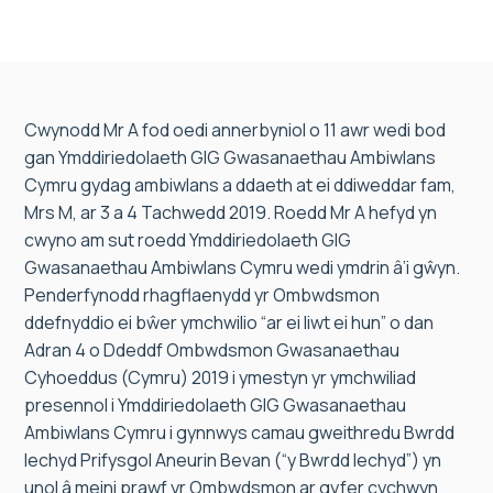
Cwynodd Mr A fod oedi annerbyniol o 11 awr wedi bod
gan Ymddiriedolaeth GIG Gwasanaethau Ambiwlans
Cymru gydag ambiwlans a ddaeth at ei ddiweddar fam,
Mrs M, ar 3 a 4 Tachwedd 2019. Roedd Mr A hefyd yn
cwyno am sut roedd Ymddiriedolaeth GIG
Gwasanaethau Ambiwlans Cymru wedi ymdrin â’i gŵyn.
Penderfynodd rhagflaenydd yr Ombwdsmon
ddefnyddio ei bŵer ymchwilio “ar ei liwt ei hun” o dan
Adran 4 o Ddeddf Ombwdsmon Gwasanaethau
Cyhoeddus (Cymru) 2019 i ymestyn yr ymchwiliad
presennol i Ymddiriedolaeth GIG Gwasanaethau
Ambiwlans Cymru i gynnwys camau gweithredu Bwrdd
Iechyd Prifysgol Aneurin Bevan (“y Bwrdd Iechyd”) yn
unol â meini prawf yr Ombwdsmon ar gyfer cychwyn