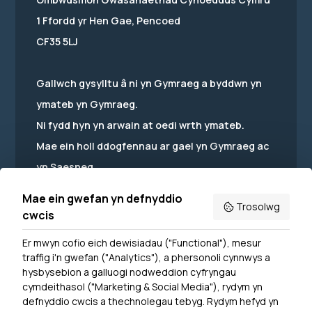
1 Ffordd yr Hen Gae, Pencoed
CF35 5LJ
Gallwch gysylltu â ni yn Gymraeg a byddwn yn
ymateb yn Gymraeg.
Ni fydd hyn yn arwain at oedi wrth ymateb.
Mae ein holl ddogfennau ar gael yn Gymraeg ac
yn Saesneg.
Mae ein gwefan yn defnyddio
Trosolwg
cwcis
Er mwyn cofio eich dewisiadau ("Functional"), mesur
Powered by
Translate
traffig i'n gwefan ("Analytics"), a phersonoli cynnwys a
hysbysebion a galluogi nodweddion cyfryngau
Dewislen Troedyn
cymdeithasol ("Marketing & Social Media"), rydym yn
Newyddion
defnyddio cwcis a thechnolegau tebyg. Rydym hefyd yn