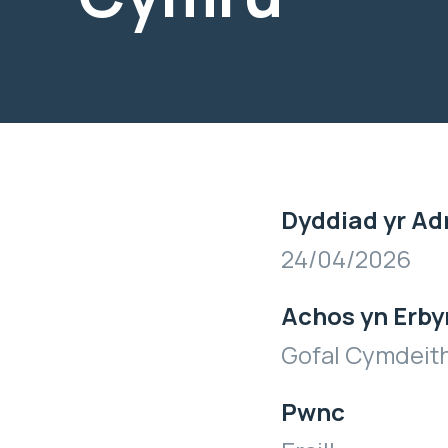
Dyddiad yr Ad
24/04/2026
Achos yn Erby
Gofal Cymdeit
Pwnc