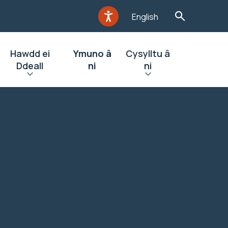
English
Hawdd ei
Ymuno â
Cysylltu â
Ddeall
ni
ni