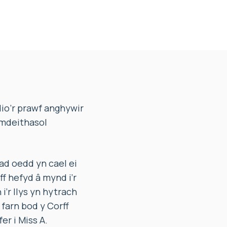
io’r prawf anghywir
ymdeithasol
d oedd yn cael ei
f hefyd â mynd i’r
i’r llys yn hytrach
arn bod y Corff
r i Miss A.