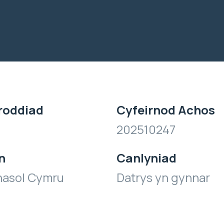
roddiad
Cyfeirnod Achos
202510247
n
Canlyniad
hasol Cymru
Datrys yn gynnar