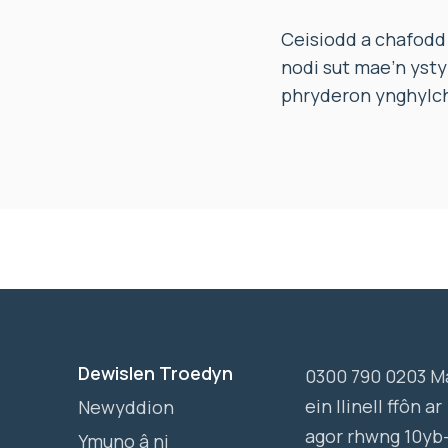
Ceisiodd a chafodd
nodi sut mae’n ysty
phryderon ynghylch
Dewislen Troedyn
0300 790 0203 M
ein llinell ffôn ar
Newyddion
agor rhwng 10yb
Ymuno â ni