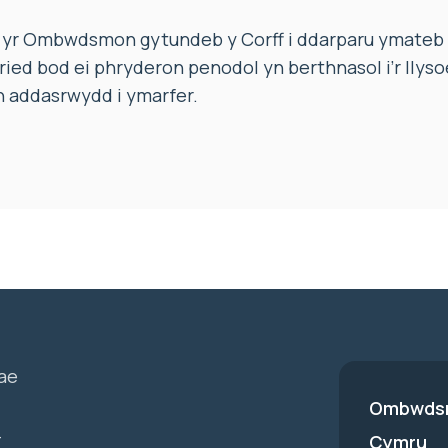
 yr Ombwdsmon gytundeb y Corff i ddarparu ymateb i
ried bod ei phryderon penodol yn berthnasol i’r llys
 addasrwydd i ymarfer.
ae
Ombwdsm
-
Cymru