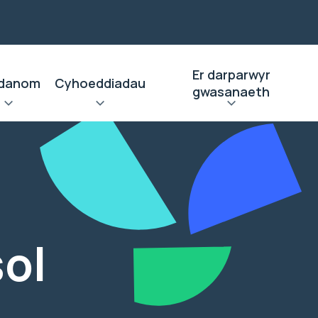
Er darparwyr
danom
Cyhoeddiadau
gwasanaeth
ol