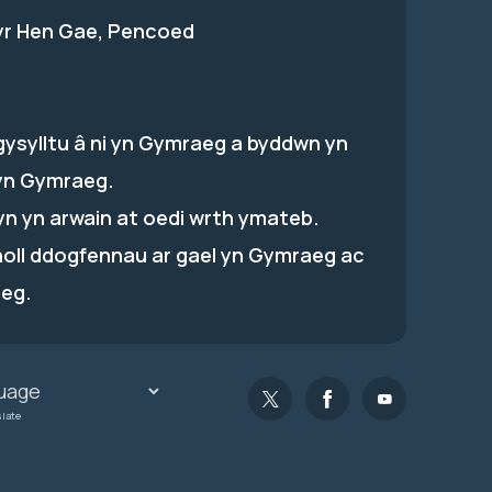
 yr Hen Gae, Pencoed
gysylltu â ni yn Gymraeg a byddwn yn
yn Gymraeg.
hyn yn arwain at oedi wrth ymateb.
holl ddogfennau ar gael yn Gymraeg ac
eg.
slate