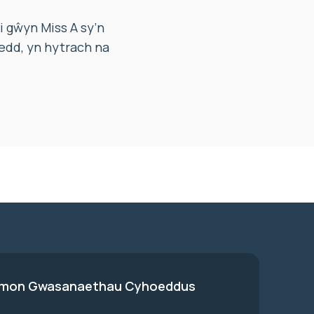
 gŵyn Miss A sy’n
oedd, yn hytrach na
on Gwasanaethau Cyhoeddus