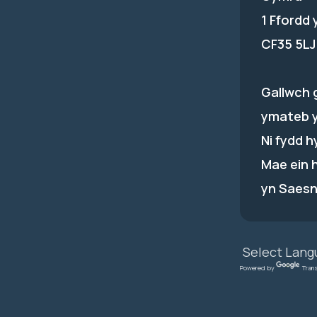
1 Ffordd
CF35 5LJ
Gallwch 
ymateb 
Ni fydd 
Mae ein 
yn Saesn
Powered by
Tran