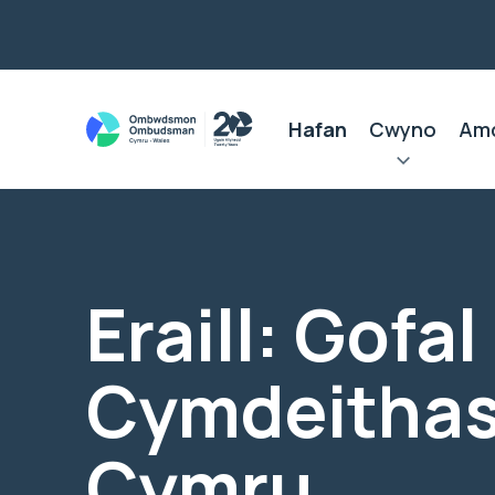
Hafan
Cwyno
Am
Eraill: Gofal
Cymdeithas
Cymru