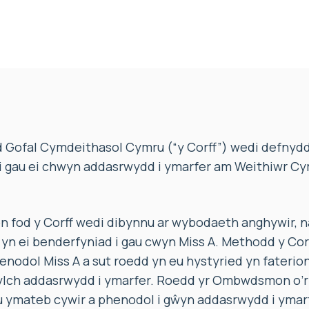
 Gofal Cymdeithasol Cymru (“y Corff”) wedi defnydd
 i gau ei chwyn addasrwydd i ymarfer am Weithiwr C
fod y Corff wedi dibynnu ar wybodaeth anghywir, na
, yn ei benderfyniad i gau cwyn Miss A. Methodd y Corf
nodol Miss A a sut roedd yn eu hystyried yn faterion 
lch addasrwydd i ymarfer. Roedd yr Ombwdsmon o’r f
 ymateb cywir a phenodol i gŵyn addasrwydd i ymarfe