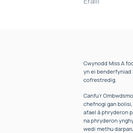
Eraill
Cwynodd Miss A fod
yn ei benderfyniad
cofrestredig.
Canfu’r Ombwdsmon 
chefnogi gan bolisi
afael â phryderon pe
na phryderon ynghy
wedi methu darparu