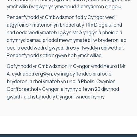
ymchwilio i’w gŵyn yn ymwneud â phryderon diogelu.
Penderfynodd yr Ombwdsmon fod y Cyngor wedi
atgyfeirio’r materion yn briodol at y Tîm Diogelu, ond
nad oedd wedi ymateb i gŵyn Mr A ynglŷn â pheidio â
chymryd camau priodol mewn ymateb i’w bryderon, ac
oedi a oedd wedi digwydd, dros y flwyddyn ddiwethaf.
Penderfynodd setlo’r gŵyn heb ymchwiliad.
Gofynnodd yr Ombwdsmon i’r Cyngor ymddiheuro i Mr
A, cydnabod ei gŵyn, cynnig cyfle iddo drafod ei
bryderon, a rhoi ymateb yn unol â Pholisi Cwynion
Corfforaethol y Cyngor, a hynny o fewn 20 diwrnod
gwaith, a chytunodd y Cyngor i wneud hynny.