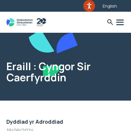
English
Eraill : Cyngor Sir
Caerfyrddin
Dyddiad yr Adroddiad
19/09/2024