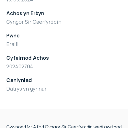
Achos yn Erbyn
Cyngor Sir Caerfyrddin
Pwnc
Eraill
Cyfeirnod Achos
202402704
Canlyniad
Datrys yn gynnar
Cwynodd Mr A fod Cyngor Sir Caerfyrddin wedi gwrthod