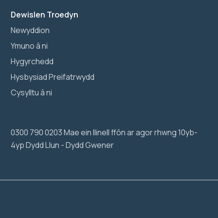
Dewislen Troedyn
Newyddion
Ymuno â ni
Hygyrchedd
Hysbysiad Preifatrwydd
Cysylltu â ni
0300 790 0203 Mae ein llinell ffôn ar agor rhwng 10yb-
4yp Dydd Llun - Dydd Gwener