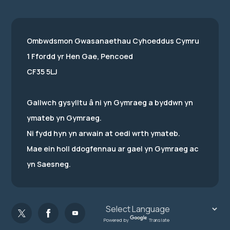
Ombwdsmon Gwasanaethau Cyhoeddus Cymru
1 Ffordd yr Hen Gae, Pencoed
CF35 5LJ
Gallwch gysylltu â ni yn Gymraeg a byddwn yn
ymateb yn Gymraeg.
Ni fydd hyn yn arwain at oedi wrth ymateb.
Mae ein holl ddogfennau ar gael yn Gymraeg ac
yn Saesneg.
Powered by
Translate