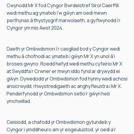
Cwynodd Mr X fod Cyngor Bwrdeistref Sirol Caerffili
wedi methu ag ymateb i’w gŵyn am oedi mewn
perthynas â thystysgrif marwolaeth, a gyflwynodd i’r
Cyngor ym mis Awst 2024.
Daeth yr Ombwdsmon i’r casgliad bod y Cyngor wedi
methu â chofnodi ac ymateb i gŵyn Mr X yn unol â’i
broses gwyno. Roedd hefyd wedi methu cyfeirio Mr X
at Swyddfa’r Crwner er mwyn iddo fynd ar drywydd ei
gŵyn. Dywedodd yr Ombwdsmon fod hynny wedi achosi
ansicrwydd, rhwystredigaeth ac anghyfleustra i Mr X.
Penderfynodd yr Ombwdsmon setlo’r gŵyn heb
ymchwiliad.
Ceisiodd, a chafodd yr Ombwdsmon gytundeb y
Cyngor i ymddiheuro am yr esgeulustod, yr oedi a’r