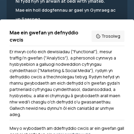
Ni fydd hyn yn arwain at oedi wrth ymateb.
Mae ein holl ddogfennau ar gael yn Gymraeg ac
yn Saesneg.
Mae ein gwefan yn defnyddio
Trosolwg
cwcis
Er mwyn cofio eich dewisiadau ("Functional"), mesur
Powered by
Translate
traffig i'n gwefan ("Analytics"), a phersonoli cynnwys a
hysbysebion a galluogi nodweddion cyfryngau
Dewislen Troedyn
cymdeithasol ("Marketing & Social Media"), rydym yn
Newyddion
defnyddio cwcis a thechnolegau tebyg. Rydym hefyd yn
rhannu gwybodaeth am eich defnydd o'n gwefan gyda'n
Ymuno â ni
partneriaid cyfryngau cymdeithasol, dadansoddiad, a
Hygyrchedd
hysbysebu, a allai ei chymysgu â gwybodaeth arall maen
nhw wedi'i chasglu o'ch defnydd o'u gwasanaethau.
Hysbysiad Preifatrwydd
Gallwch newid neu dynnu'n ôl eich caniatâd ar unrhyw
Cysylltu â ni
adeg.
Mwy o wybodaeth am ddefnyddio cwcis ar ein gwefan gall