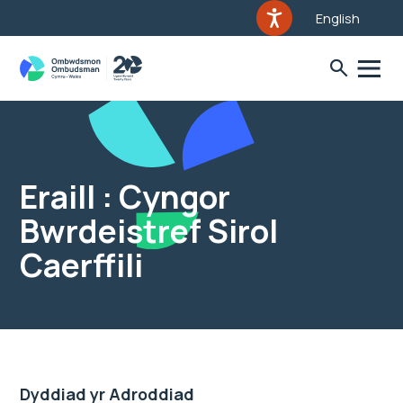
English
Eraill : Cyngor
Bwrdeistref Sirol
Caerffili
Dyddiad yr Adroddiad