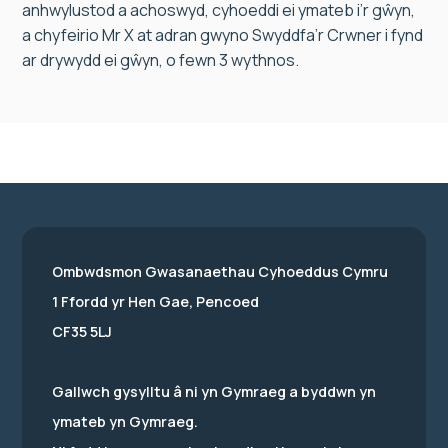
anhwylustod a achoswyd, cyhoeddi ei ymateb i’r gŵyn,
a chyfeirio Mr X at adran gwyno Swyddfa’r Crwner i fynd
ar drywydd ei gŵyn, o fewn 3 wythnos.
Ombwdsmon Gwasanaethau Cyhoeddus Cymru
1 Ffordd yr Hen Gae, Pencoed
CF35 5LJ
Gallwch gysylltu â ni yn Gymraeg a byddwn yn
ymateb yn Gymraeg.