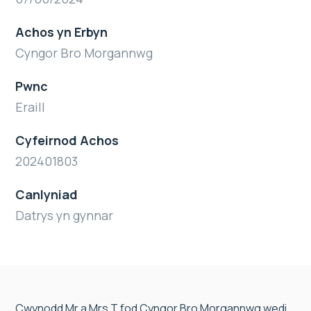
Achos yn Erbyn
Cyngor Bro Morgannwg
Pwnc
Eraill
Cyfeirnod Achos
202401803
Canlyniad
Datrys yn gynnar
Cwynodd Mr a Mrs T fod Cyngor Bro Morgannwg wedi