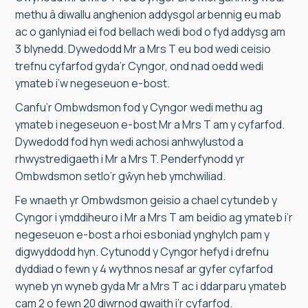
methu â diwallu anghenion addysgol arbennig eu mab
ac o ganlyniad ei fod bellach wedi bod o fyd addysg am
3 blynedd. Dywedodd Mr a Mrs T eu bod wedi ceisio
trefnu cyfarfod gyda’r Cyngor, ond nad oedd wedi
ymateb i’w negeseuon e-bost.
Canfu’r Ombwdsmon fod y Cyngor wedi methu ag
ymateb i negeseuon e-bost Mr a Mrs T am y cyfarfod.
Dywedodd fod hyn wedi achosi anhwylustod a
rhwystredigaeth i Mr a Mrs T. Penderfynodd yr
Ombwdsmon setlo’r gŵyn heb ymchwiliad.
Fe wnaeth yr Ombwdsmon geisio a chael cytundeb y
Cyngor i ymddiheuro i Mr a Mrs T am beidio ag ymateb i’r
negeseuon e-bost a rhoi esboniad ynghylch pam y
digwyddodd hyn. Cytunodd y Cyngor hefyd i drefnu
dyddiad o fewn y 4 wythnos nesaf ar gyfer cyfarfod
wyneb yn wyneb gyda Mr a Mrs T ac i ddarparu ymateb
cam 2 o fewn 20 diwrnod gwaith i’r cyfarfod.