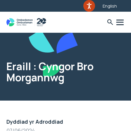
English
Eraill : Cyngor Bro
Morgannwg
Dyddiad yr Adroddiad
07/06/2024