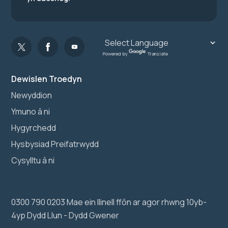
Powered by
Translate
Dewislen Troedyn
Newyddion
Ymuno â ni
Hygyrchedd
Hysbysiad Preifatrwydd
Cysylltu â ni
0300 790 0203 Mae ein llinell ffôn ar agor rhwng 10yb-
4yp Dydd Llun - Dydd Gwener