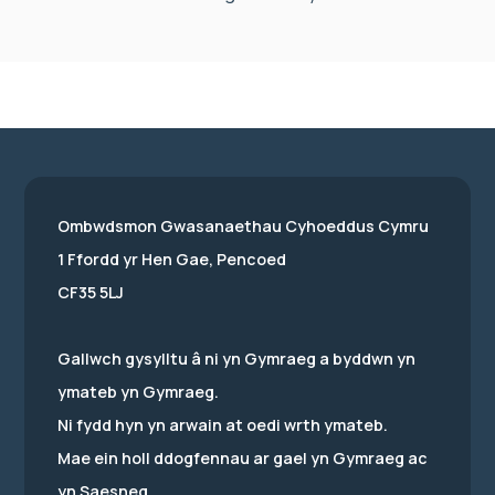
Ombwdsmon Gwasanaethau Cyhoeddus Cymru
1 Ffordd yr Hen Gae, Pencoed
CF35 5LJ
Gallwch gysylltu â ni yn Gymraeg a byddwn yn
ymateb yn Gymraeg.
Ni fydd hyn yn arwain at oedi wrth ymateb.
Mae ein holl ddogfennau ar gael yn Gymraeg ac
yn Saesneg.