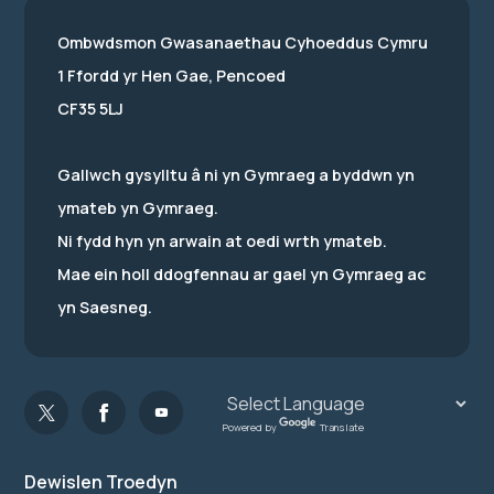
Ombwdsmon Gwasanaethau Cyhoeddus Cymru
1 Ffordd yr Hen Gae, Pencoed
CF35 5LJ
Gallwch gysylltu â ni yn Gymraeg a byddwn yn
ymateb yn Gymraeg.
Ni fydd hyn yn arwain at oedi wrth ymateb.
Mae ein holl ddogfennau ar gael yn Gymraeg ac
yn Saesneg.
Powered by
Translate
Dewislen Troedyn