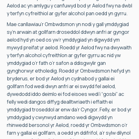
Aelod ac yn amlygu y canfuwyd bod yr Aelod fwy na dwbl
y terfyn cyfreithiol ar gyfer alcohol pan oedd yn gyrru.
Mae canllawiau’r Ombwdsmon yn nodi y gall ymddygiad
sy’n arwain at gollfarn droseddol ddwyn anfri ar gyngor
aelod hyd yn oed os yw’r ymddygiad yn digwydd ym
mywyd preifat yr aelod. Roedd yr Aelod fwy na dwywaith
y terfyn alcohol cyfreithlon ar gyfer gyrru ac nid yw
ymddygiad o’r fath o’r safon a ddisgwylir gan
gynghorwyr etholedig. Roedd yr Ombwdsmon hefyd yn
bryderus, er bod yr Aelod yn cydnabod y gallai ei
gollfarn fod wedi dwyn anfri ar ei swydd fel aelod,
dywedodd iddo deimlo ei fod eisoes wedi’i “gosbi” ac
felly wedi dangos diffyg dealltwriaeth i effaith ei
ymddygiad troseddol ar enw da’r Cyngor. Felly, er bod yr
ymddygiad y cwynwyd amdano wedi digwydd yn
rhinwedd bersonol yr Aelod, roedd yr Ombwdsmon o’r
farn y gallai ei gollfarn, a oedd yn ddifrifol, a’r sylw dilynol