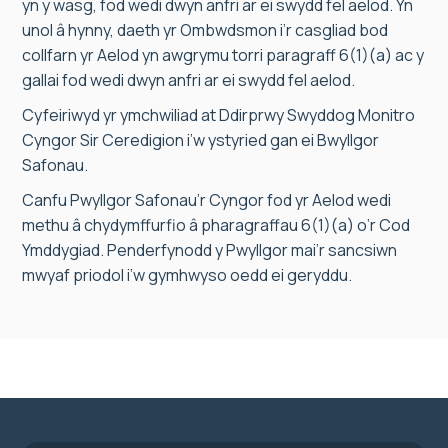
yn y wasg, fod wedi dwyn anfri ar ei swydd fel aelod. Yn
unol â hynny, daeth yr Ombwdsmon i’r casgliad bod
collfarn yr Aelod yn awgrymu torri paragraff 6(1)(a) ac y
gallai fod wedi dwyn anfri ar ei swydd fel aelod.
Cyfeiriwyd yr ymchwiliad at Ddirprwy Swyddog Monitro
Cyngor Sir Ceredigion i’w ystyried gan ei Bwyllgor
Safonau.
Canfu Pwyllgor Safonau’r Cyngor fod yr Aelod wedi
methu â chydymffurfio â pharagraffau 6(1)(a) o’r Cod
Ymddygiad. Penderfynodd y Pwyllgor mai’r sancsiwn
mwyaf priodol i’w gymhwyso oedd ei geryddu.