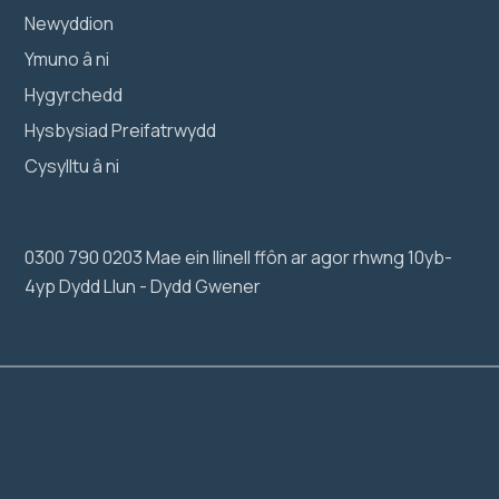
Newyddion
Ymuno â ni
Hygyrchedd
Hysbysiad Preifatrwydd
Cysylltu â ni
0300 790 0203 Mae ein llinell ffôn ar agor rhwng 10yb-
4yp Dydd Llun - Dydd Gwener