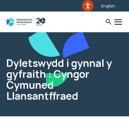
English
Dyletswydd i gynnal y
gyfraith : Cyngor
Cymuned
Llansantffraed