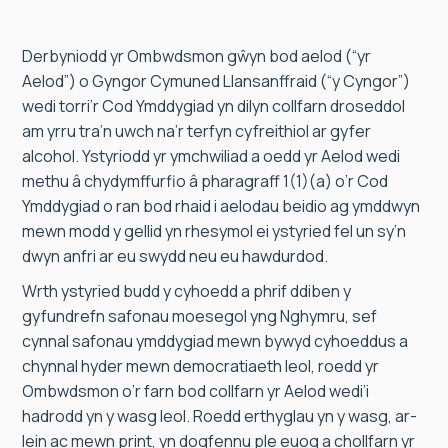
Derbyniodd yr Ombwdsmon gŵyn bod aelod (“yr
Aelod”) o Gyngor Cymuned Llansanffraid (“y Cyngor”)
wedi torri’r Cod Ymddygiad yn dilyn collfarn droseddol
am yrru tra’n uwch na’r terfyn cyfreithiol ar gyfer
alcohol. Ystyriodd yr ymchwiliad a oedd yr Aelod wedi
methu â chydymffurfio â pharagraff 1(1)(a) o’r Cod
Ymddygiad o ran bod rhaid i aelodau beidio ag ymddwyn
mewn modd y gellid yn rhesymol ei ystyried fel un sy’n
dwyn anfri ar eu swydd neu eu hawdurdod.
Wrth ystyried budd y cyhoedd a phrif ddiben y
gyfundrefn safonau moesegol yng Nghymru, sef
cynnal safonau ymddygiad mewn bywyd cyhoeddus a
chynnal hyder mewn democratiaeth leol, roedd yr
Ombwdsmon o’r farn bod collfarn yr Aelod wedi’i
hadrodd yn y wasg leol. Roedd erthyglau yn y wasg, ar-
lein ac mewn print, yn dogfennu ple euog a chollfarn yr