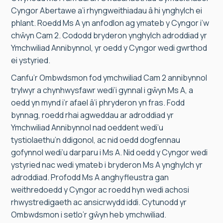
Cyngor Abertawe a’i rhyngweithiadau â hi ynghylch ei
phlant. Roedd Ms A yn anfodlon ag ymateb y Cyngor i’w
chŵyn Cam 2. Cododd bryderon ynghylch adroddiad yr
Ymchwiliad Annibynnol, yr oedd y Cyngor wedi gwrthod
ei ystyried.
Canfu’r Ombwdsmon fod ymchwiliad Cam 2 annibynnol
trylwyr a chynhwysfawr wedi’i gynnal i gŵyn Ms A, a
oedd yn mynd i’r afael â’i phryderon yn fras. Fodd
bynnag, roedd rhai agweddau ar adroddiad yr
Ymchwiliad Annibynnol nad oeddent wedi’u
tystiolaethu’n ddigonol, ac nid oedd dogfennau
gofynnol wedi’u darparu i Ms A. Nid oedd y Cyngor wedi
ystyried nac wedi ymateb i bryderon Ms A ynghylch yr
adroddiad. Profodd Ms A anghyfleustra gan
weithredoedd y Cyngor ac roedd hyn wedi achosi
rhwystredigaeth ac ansicrwydd iddi. Cytunodd yr
Ombwdsmon i setlo’r gŵyn heb ymchwiliad.