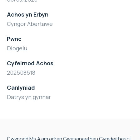
Achos yn Erbyn
Cyngor Abertawe
Pwnc
Diogelu
Cyfeirnod Achos
202508518
Canlyniad
Datrys yn gynnar
Cwynodd Ms A am adran Gwasanaethau Cymdeithasol