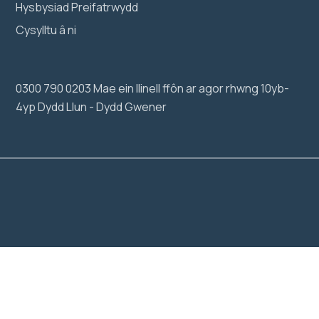
Hysbysiad Preifatrwydd
Cysylltu â ni
0300 790 0203 Mae ein llinell ffôn ar agor rhwng 10yb-
4yp Dydd Llun - Dydd Gwener