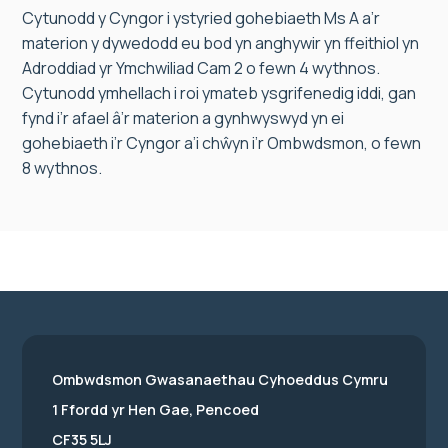
Cytunodd y Cyngor i ystyried gohebiaeth Ms A a’r
materion y dywedodd eu bod yn anghywir yn ffeithiol yn
Adroddiad yr Ymchwiliad Cam 2 o fewn 4 wythnos.
Cytunodd ymhellach i roi ymateb ysgrifenedig iddi, gan
fynd i’r afael â’r materion a gynhwyswyd yn ei
gohebiaeth i’r Cyngor a’i chŵyn i’r Ombwdsmon, o fewn
8 wythnos.
Ombwdsmon Gwasanaethau Cyhoeddus Cymru
1 Ffordd yr Hen Gae, Pencoed
CF35 5LJ