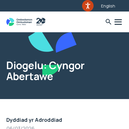
English
Diogelu: Cyngor
Abertawe
Dyddiad yr Adroddiad
06/03/2026