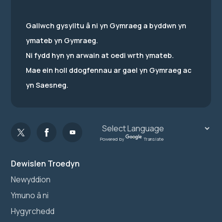
Gallwch gysylltu â ni yn Gymraeg a byddwn yn
ymateb yn Gymraeg.
Ni fydd hyn yn arwain at oedi wrth ymateb.
Mae ein holl ddogfennau ar gael yn Gymraeg ac
yn Saesneg.
Powered by
Translate
Dewislen Troedyn
Newyddion
Ymuno â ni
Hygyrchedd