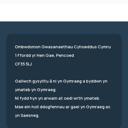
Ombwdsmon Gwasanaethau Cyhoeddus Cymru
1 Ffordd yr Hen Gae, Pencoed
CF35 5LJ
Gallwch gysylltu â ni yn Gymraeg a byddwn yn
ymateb yn Gymraeg.
Ni fydd hyn yn arwain at oedi wrth ymateb.
Mae ein holl ddogfennau ar gael yn Gymraeg ac
yn Saesneg.