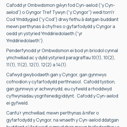
Cafodd yr Ombwdsmon gŵyn fod Cyn-aelod (“y Cyn-
aelod”) o Gyngor Tref Tywyn (“y Cyngor”) wedi torri’r
Cod Ymddygiad (“y Cod”) drwy fethu â datgan buddiant
mewn perthynas â chyfres o gyfarfodydd y Cyngor a
oedd yn ystyried Ymddiriedolaeth (“yr
Ymddiriedolaeth”).
Penderfynodd yr Ombwdsmon ei bod yn briodol cynnal
ymchwiliad ac y dylid ystyried paragraffau 10(1), 10(2),
11(1), 11(2), 12(1), 12(2) a 14(1).
Cafwyd gwybodaeth gan y Cyngor, gan gynnwys
cofnodion y cyfarfodydd perthnasol. Cafodd tystion,
gan gynnwys yr achwynydd, eu cyfweld a rhoddwyd
cyflwyniadau ysgrifenedig iddynt. Cafodd y Cyn-aelod
ei gyfweld.
Canfu’r ymchwiliad, mewn perthynas â nifer o
gyfarfodydd y Cyngor, na wnaeth y Cyn-aelod ddatgan