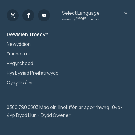
Powered by
Translate
Dewislen Troedyn
Newyddion
Ymuno â ni
Hygyrchedd
Hysbysiad Preifatrwydd
Cysylltu â ni
0300 790 0203 Mae ein llinell ffôn ar agor rhwng 10yb-
4yp Dydd Llun - Dydd Gwener