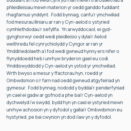
buddiant a’i fod wedi cymryd rhan mewn trafodaethau a
phleidleisiau mewn materion yr oedd ganddo fuddiant
rhagfarnus ynddynt. Fodd bynnag, canfu’r ymchwiliad
fod mesurau lliniaru ar ran y Cyn-aelod o ystyried
cymhlethdodau’r sefyllfa. Yn arwyddocaol, ei gyd-
gynghorwyr oedd wedi pleidleisio y dylai’r Aelod
weithredu fel cynrychiolydd y Cyngor ar ran yr
Ymddiriedolaeth a’i fod wedi gwneud hynny ers nifer o
flynyddoedd heb i unrhyw bryderon gael eu codi.
Ymddiswyddodd y Cyn-aelod yn ystod yr ymchwiliad.
Wrth bwyso a mesur y ffactorau hyn, roedd yr
Ombwdsmon o’r farn nad oedd gwneud atgyfeiriad yn
gymesur. Fodd bynnag, nododd y byddai’r penderfyniad
yn cael ei gadw ar gofnod a phe bai’r Cyn-aelod yn
dychwelyd i’w swydd, bydd hyn yn cael ei ystyried mewn
unrhyw achosion yn y dyfodol y gallai’r Ombwdsmon eu
hystyried, pe bai cwynion yn dod i law yn y dyfodol.