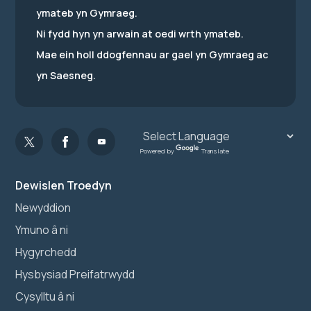
ymateb yn Gymraeg.
Ni fydd hyn yn arwain at oedi wrth ymateb.
Mae ein holl ddogfennau ar gael yn Gymraeg ac
yn Saesneg.
Powered by
Translate
Dewislen Troedyn
Newyddion
Ymuno â ni
Hygyrchedd
Hysbysiad Preifatrwydd
Cysylltu â ni