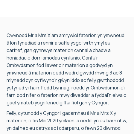
Cwynodd Mr a Mrs X am amrywiol faterion yn ymwneud
â lôn fynediad a rennir a safle ysgol wrth ymyl eu
cartref, gan gynnwys materion cynnal a chadw a
honiadau o dorri amodau cynllunio. Canfu’r
Ombwdsmon fod llawer o’r materion a godwyd yn
ymwneud â materion oedd wedi digwydd rhwng 3 ac 8
mlynedd cyn cyflwyno’r gŵyn iddo ac felly gwrthododd
ystyried y rhain. Fodd bynnag, roedd yr Ombwdsmon o’r
farn bod nifer o faterion mwy diweddar a fyddai’n elwa o
gael ymateb ysgrifenedig ffurfiol gan y Cyngor.
Felly, cytunodd y Cyngor i gadarnhau â Mr a Mrs X y
materion, o fis Mai 2020 ymlaen, a oedd, yn eu barn nhw,
yn dal heb eu datrys ac i ddarparu, o fewn 20 diwrnod