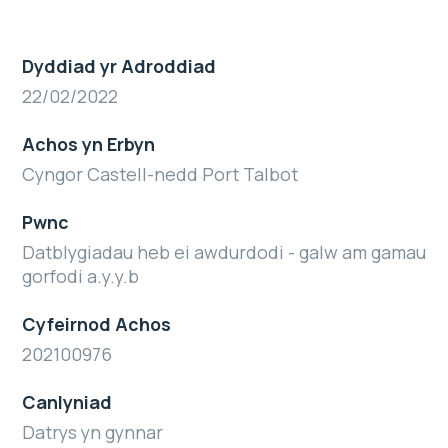
Dyddiad yr Adroddiad
22/02/2022
Achos yn Erbyn
Cyngor Castell-nedd Port Talbot
Pwnc
Datblygiadau heb ei awdurdodi - galw am gamau
gorfodi a.y.y.b
Cyfeirnod Achos
202100976
Canlyniad
Datrys yn gynnar