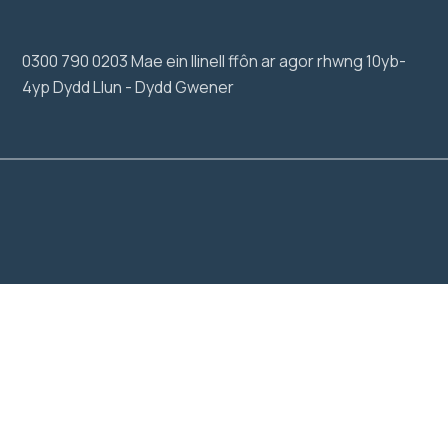
0300 790 0203 Mae ein llinell ffôn ar agor rhwng 10yb-
4yp Dydd Llun - Dydd Gwener