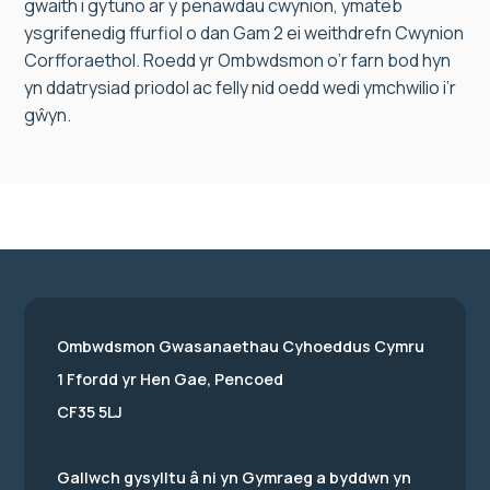
gwaith i gytuno ar y penawdau cwynion, ymateb
ysgrifenedig ffurfiol o dan Gam 2 ei weithdrefn Cwynion
Corfforaethol. Roedd yr Ombwdsmon o’r farn bod hyn
yn ddatrysiad priodol ac felly nid oedd wedi ymchwilio i’r
gŵyn.
Ombwdsmon Gwasanaethau Cyhoeddus Cymru
1 Ffordd yr Hen Gae, Pencoed
CF35 5LJ
Gallwch gysylltu â ni yn Gymraeg a byddwn yn