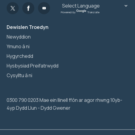
Powered by
Translate
Dewislen Troedyn
Newyddion
Ymuno â ni
Hygyrchedd
Hysbysiad Preifatrwydd
Cysylltu â ni
0300 790 0203 Mae ein llinell ffôn ar agor rhwng 10yb-
4yp Dydd Llun - Dydd Gwener