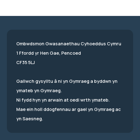
Ombwdsmon Gwasanaethau Cyhoeddus Cymru
1 Ffordd yr Hen Gae, Pencoed
CF35 5LJ
Gallwch gysylltu â ni yn Gymraeg a byddwn yn
ymateb yn Gymraeg.
Ni fydd hyn yn arwain at oedi wrth ymateb.
Mae ein holl ddogfennau ar gael yn Gymraeg ac
yn Saesneg.