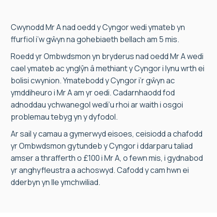
Cwynodd Mr A nad oedd y Cyngor wedi ymateb yn
ffurfiol i’w gŵyn na gohebiaeth bellach am 5 mis.
Roedd yr Ombwdsmon yn bryderus nad oedd Mr A wedi
cael ymateb ac ynglŷn â methiant y Cyngor i lynu wrth ei
bolisi cwynion. Ymatebodd y Cyngor i’r gŵyn ac
ymddiheuro i Mr A am yr oedi. Cadarnhaodd fod
adnoddau ychwanegol wedi’u rhoi ar waith i osgoi
problemau tebyg yn y dyfodol.
Ar sail y camau a gymerwyd eisoes, ceisiodd a chafodd
yr Ombwdsmon gytundeb y Cyngor i ddarparu taliad
amser a thrafferth o £100 i Mr A, o fewn mis, i gydnabod
yr anghyfleustra a achoswyd. Cafodd y cam hwn ei
dderbyn yn lle ymchwiliad.