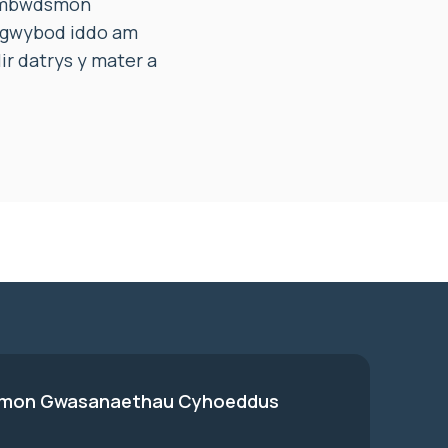
 Ombwdsmon
i gwybod iddo am
ir datrys y mater a
on Gwasanaethau Cyhoeddus