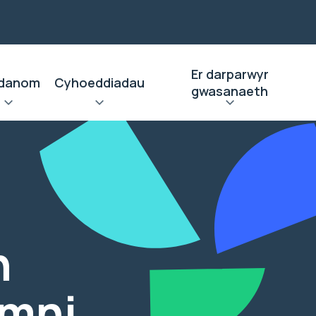
Er darparwyr
danom
Cyhoeddiadau
gwasanaeth
h
mni