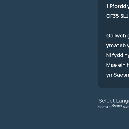
1 Ffordd
CF35 5LJ
Gallwch 
ymateb 
Ni fydd 
Mae ein 
yn Saesn
Powered by
Tran