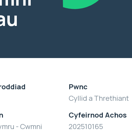
au
roddiad
Pwnc
Cyllid a Threthiant
n
Cyfeirnod Achos
ymru - Cwmni
202510165