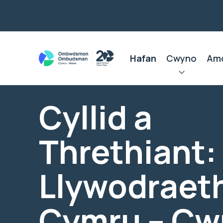
Hafan
Cwyno
Am
Cyllid a
Threthiant:
Llywodraet
Cymru – Cw