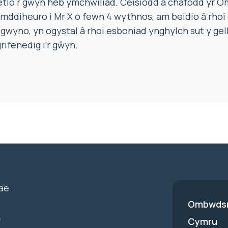
tlo’r gŵyn heb ymchwiliad. Ceisiodd a chafodd yr
ymddiheuro i Mr X o fewn 4 wythnos, am beidio â rho
gwyno, yn ogystal â rhoi esboniad ynghylch sut y gell
ifenedig i’r gŵyn.
ae
Ombwdsm
-
Cymru