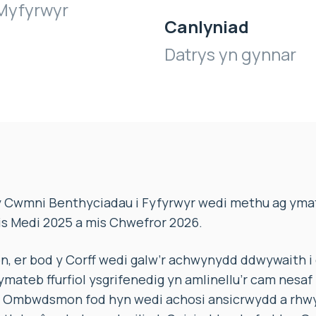
Myfyrwyr
Canlyniad
Datrys yn gynnar
 Cwmni Benthyciadau i Fyfyrwyr wedi methu ag ymat
s Medi 2025 a mis Chwefror 2026.
 er bod y Corff wedi galw’r achwynydd ddwywaith i 
mateb ffurfiol ysgrifenedig yn amlinellu’r cam nesaf 
Ombwdsmon fod hyn wedi achosi ansicrwydd a rhwys