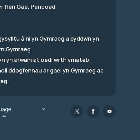
 yr Hen Gae, Pencoed
gysylltu â ni yn Gymraeg a byddwn yn
yn Gymraeg.
hyn yn arwain at oedi wrth ymateb.
holl ddogfennau ar gael yn Gymraeg ac
eg.
slate