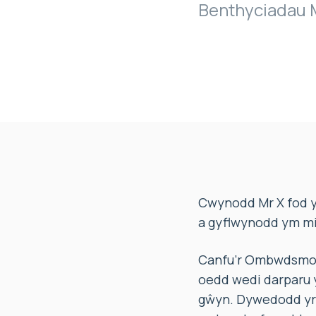
Benthyciadau 
Cwynodd Mr X fod y
a gyflwynodd ym mi
Canfu’r Ombwdsmon,
oedd wedi darparu y
gŵyn. Dywedodd yr 