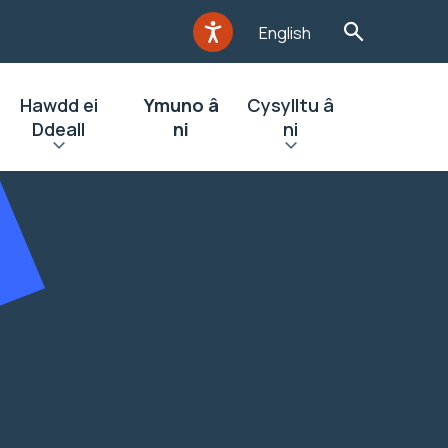
English
Hawdd ei
Ymuno â
Cysylltu â
Ddeall
ni
ni