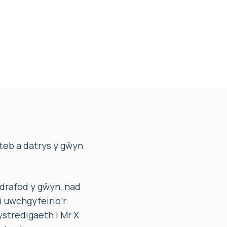
eb a datrys y gŵyn
drafod y gŵyn, nad
i uwchgyfeirio’r
tredigaeth i Mr X