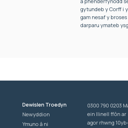
a phenderfynodd se
gytundeb y Corff i 
gam nesaf y broses 
darparu ymateb ysgr
Dewislen Troedyn
0300 790 0203 M
ein llinell ffôn ar
Newyddion
agor rhwng 10yb
Ymuno â ni