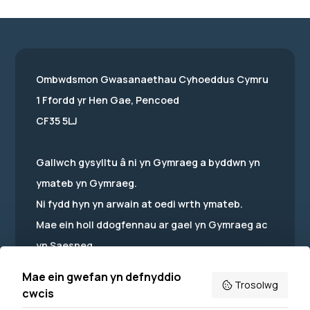
Ombwdsmon Gwasanaethau Cyhoeddus Cymru
1 Ffordd yr Hen Gae, Pencoed
CF35 5LJ
Gallwch gysylltu â ni yn Gymraeg a byddwn yn
ymateb yn Gymraeg.
Ni fydd hyn yn arwain at oedi wrth ymateb.
Mae ein holl ddogfennau ar gael yn Gymraeg ac
yn Saesneg.
Mae ein gwefan yn defnyddio
Trosolwg
cwcis