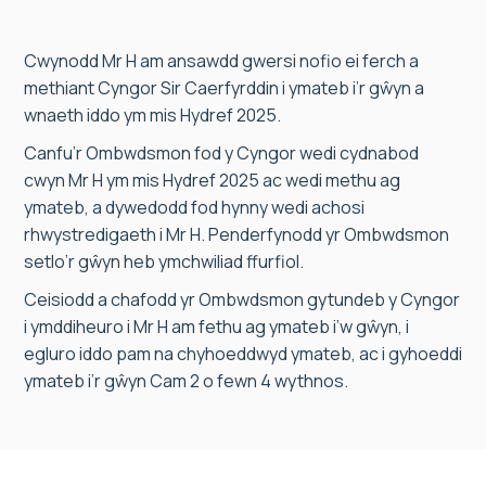
Cwynodd Mr H am ansawdd gwersi nofio ei ferch a
methiant Cyngor Sir Caerfyrddin i ymateb i’r gŵyn a
wnaeth iddo ym mis Hydref 2025.
Canfu’r Ombwdsmon fod y Cyngor wedi cydnabod
cwyn Mr H ym mis Hydref 2025 ac wedi methu ag
ymateb, a dywedodd fod hynny wedi achosi
rhwystredigaeth i Mr H. Penderfynodd yr Ombwdsmon
setlo’r gŵyn heb ymchwiliad ffurfiol.
Ceisiodd a chafodd yr Ombwdsmon gytundeb y Cyngor
i ymddiheuro i Mr H am fethu ag ymateb i’w gŵyn, i
egluro iddo pam na chyhoeddwyd ymateb, ac i gyhoeddi
ymateb i’r gŵyn Cam 2 o fewn 4 wythnos.