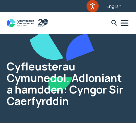
English
Cyfleusterau
Cymunedol. Adloniant
a hamdden: Cyngor Sir
Caerfyrddin