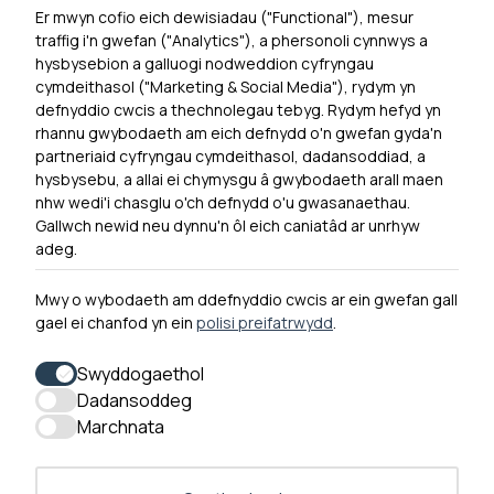
Er mwyn cofio eich dewisiadau ("Functional"), mesur
Powered by
Translate
traffig i'n gwefan ("Analytics"), a phersonoli cynnwys a
hysbysebion a galluogi nodweddion cyfryngau
Dewislen Troedyn
cymdeithasol ("Marketing & Social Media"), rydym yn
Newyddion
defnyddio cwcis a thechnolegau tebyg. Rydym hefyd yn
rhannu gwybodaeth am eich defnydd o'n gwefan gyda'n
Ymuno â ni
partneriaid cyfryngau cymdeithasol, dadansoddiad, a
Hygyrchedd
hysbysebu, a allai ei chymysgu â gwybodaeth arall maen
nhw wedi'i chasglu o'ch defnydd o'u gwasanaethau.
Hysbysiad Preifatrwydd
Gallwch newid neu dynnu'n ôl eich caniatâd ar unrhyw
Cysylltu â ni
adeg.
Mwy o wybodaeth am ddefnyddio cwcis ar ein gwefan gall
gael ei chanfod yn ein
polisi preifatrwydd
.
0300 790 0203 Mae ein llinell ffôn ar agor rhwng 10yb-
4yp Dydd Llun - Dydd Gwener
Swyddogaethol
Dadansoddeg
Marchnata