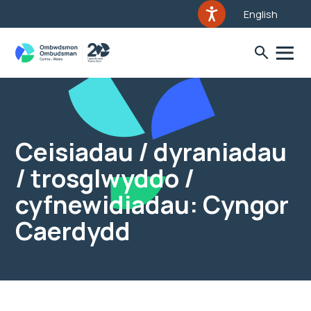
English
Ceisiadau / dyraniadau
/ trosglwyddo /
cyfnewidiadau: Cyngor
Caerdydd