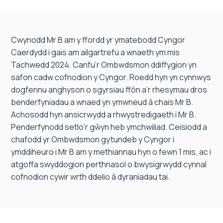
Cwynodd Mr B am y ffordd yr ymatebodd Cyngor
Caerdydd i gais am ailgartrefu a wnaeth ym mis
Tachwedd 2024. Canfu’r Ombwdsmon ddiffygion yn
safon cadw cofnodion y Cyngor. Roedd hyn yn cynnwys
dogfennu anghyson o sgyrsiau ffôn a’r rhesymau dros
benderfyniadau a wnaed yn ymwneud â chais Mr B.
Achosodd hyn ansicrwydd a rhwystredigaeth i Mr B.
Penderfynodd setlo’r gŵyn heb ymchwiliad. Ceisiodd a
chafodd yr Ombwdsmon gytundeb y Cyngor i
ymddiheuro i Mr B am y methiannau hyn o fewn 1 mis, ac i
atgoffa swyddogion perthnasol o bwysigrwydd cynnal
cofnodion cywir wrth ddelio â dyraniadau tai.