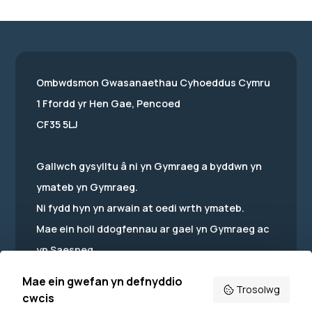
Ombwdsmon Gwasanaethau Cyhoeddus Cymru
1 Ffordd yr Hen Gae, Pencoed
CF35 5LJ
Gallwch gysylltu â ni yn Gymraeg a byddwn yn
ymateb yn Gymraeg.
Ni fydd hyn yn arwain at oedi wrth ymateb.
Mae ein holl ddogfennau ar gael yn Gymraeg ac
yn Saesneg.
Mae ein gwefan yn defnyddio
Trosolwg
cwcis