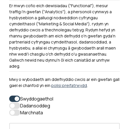
Er mwyn cofio eich dewisiadau ("Functional"), mesur
Powered by
Translate
traffig i'n gwefan ("Analytics"), a phersonoli cynnwys a
hysbysebion a galluogi nodweddion cyfryngau
Dewislen Troedyn
cymdeithasol ("Marketing & Social Media"), rydym yn
Newyddion
defnyddio cwcis a thechnolegau tebyg. Rydym hefyd yn
rhannu gwybodaeth am eich defnydd o'n gwefan gyda'n
Ymuno â ni
partneriaid cyfryngau cymdeithasol, dadansoddiad, a
Hygyrchedd
hysbysebu, a allai ei chymysgu â gwybodaeth arall maen
nhw wedi'i chasglu o'ch defnydd o'u gwasanaethau.
Hysbysiad Preifatrwydd
Gallwch newid neu dynnu'n ôl eich caniatâd ar unrhyw
Cysylltu â ni
adeg.
Mwy o wybodaeth am ddefnyddio cwcis ar ein gwefan gall
gael ei chanfod yn ein
polisi preifatrwydd
.
0300 790 0203 Mae ein llinell ffôn ar agor rhwng 10yb-
4yp Dydd Llun - Dydd Gwener
Swyddogaethol
Dadansoddeg
Marchnata