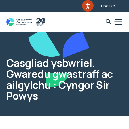
English
Casgliad ysbwriel.
Gwaredu gwastraff ac
ailgylchu : Cyngor Sir
Powys