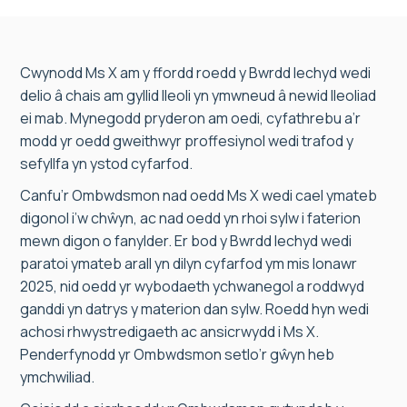
Cwynodd Ms X am y ffordd roedd y Bwrdd Iechyd wedi
delio â chais am gyllid lleoli yn ymwneud â newid lleoliad
ei mab. Mynegodd pryderon am oedi, cyfathrebu a’r
modd yr oedd gweithwyr proffesiynol wedi trafod y
sefyllfa yn ystod cyfarfod.
Canfu’r Ombwdsmon nad oedd Ms X wedi cael ymateb
digonol i’w chŵyn, ac nad oedd yn rhoi sylw i faterion
mewn digon o fanylder. Er bod y Bwrdd Iechyd wedi
paratoi ymateb arall yn dilyn cyfarfod ym mis Ionawr
2025, nid oedd yr wybodaeth ychwanegol a roddwyd
ganddi yn datrys y materion dan sylw. Roedd hyn wedi
achosi rhwystredigaeth ac ansicrwydd i Ms X.
Penderfynodd yr Ombwdsmon setlo’r gŵyn heb
ymchwiliad.