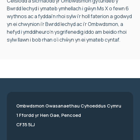
Ceisiodd a sicrhaodd yr Ombwdsmon gytundeb y
Bwrdd Iechyd i ymateb ymhellach i gŵyn Ms X o fewn 6
wythnos ac a fyddai’n rhoi sylw i’r holl faterion a godwyd
yn ei chwynion i’r Bwrdd Iechyd ac i’r Ombwdsmon, a
hefyd i ymddiheuro’n ysgrifenedig iddo am beidio rhoi
sylw llawn i bob rhan o’i chŵyn yn ei ymateb cyntaf.
Ombwdsmon Gwasanaethau Cyhoeddus Cymru
1 Ffordd yr Hen Gae, Pencoed
CF35 5LJ