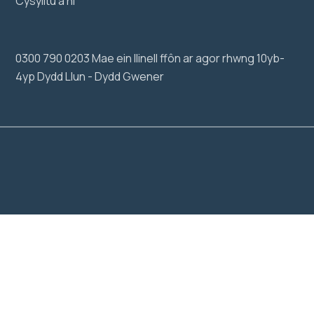
Cysylltu â ni
0300 790 0203 Mae ein llinell ffôn ar agor rhwng 10yb-
4yp Dydd Llun - Dydd Gwener