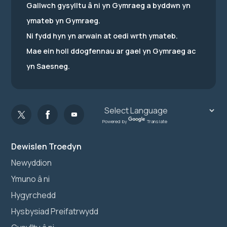
Gallwch gysylltu â ni yn Gymraeg a byddwn yn
ymateb yn Gymraeg.
Ni fydd hyn yn arwain at oedi wrth ymateb.
Mae ein holl ddogfennau ar gael yn Gymraeg ac
yn Saesneg.
Powered by
Translate
Dewislen Troedyn
Newyddion
Ymuno â ni
Hygyrchedd
Hysbysiad Preifatrwydd