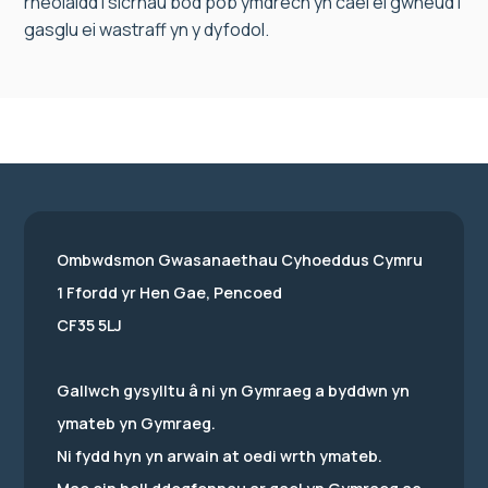
rheolaidd i sicrhau bod pob ymdrech yn cael ei gwneud i
gasglu ei wastraff yn y dyfodol.
Ombwdsmon Gwasanaethau Cyhoeddus Cymru
1 Ffordd yr Hen Gae, Pencoed
CF35 5LJ
Gallwch gysylltu â ni yn Gymraeg a byddwn yn
ymateb yn Gymraeg.
Ni fydd hyn yn arwain at oedi wrth ymateb.