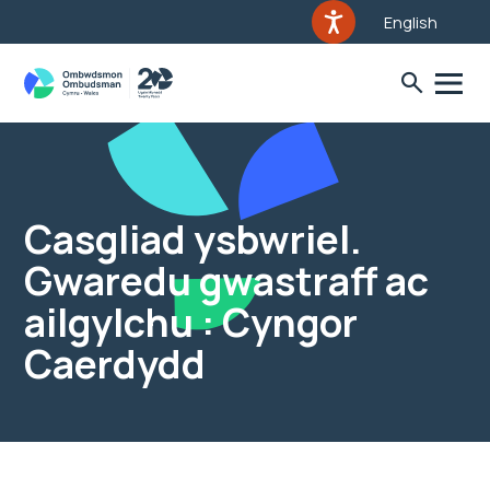
English
Casgliad ysbwriel.
Gwaredu gwastraff ac
ailgylchu : Cyngor
Caerdydd