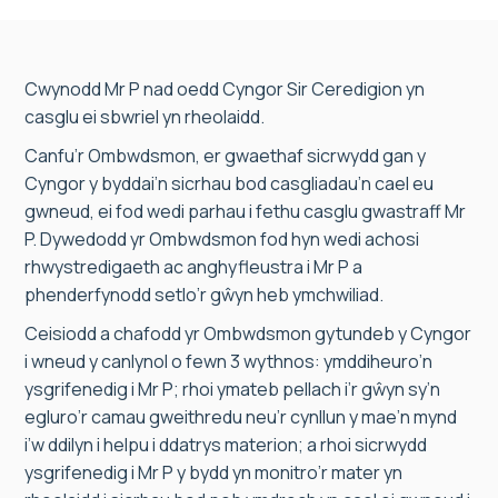
Cwynodd Mr P nad oedd Cyngor Sir Ceredigion yn
casglu ei sbwriel yn rheolaidd.
Canfu’r Ombwdsmon, er gwaethaf sicrwydd gan y
Cyngor y byddai’n sicrhau bod casgliadau’n cael eu
gwneud, ei fod wedi parhau i fethu casglu gwastraff Mr
P. Dywedodd yr Ombwdsmon fod hyn wedi achosi
rhwystredigaeth ac anghyfleustra i Mr P a
phenderfynodd setlo’r gŵyn heb ymchwiliad.
Ceisiodd a chafodd yr Ombwdsmon gytundeb y Cyngor
i wneud y canlynol o fewn 3 wythnos: ymddiheuro’n
ysgrifenedig i Mr P; rhoi ymateb pellach i’r gŵyn sy’n
egluro’r camau gweithredu neu’r cynllun y mae’n mynd
i’w ddilyn i helpu i ddatrys materion; a rhoi sicrwydd
ysgrifenedig i Mr P y bydd yn monitro’r mater yn