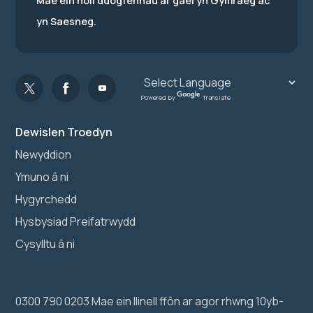
Mae ein holl ddogfennau ar gael yn Gymraeg ac
yn Saesneg.
Powered by
Translate
Dewislen Troedyn
Newyddion
Ymuno â ni
Hygyrchedd
Hysbysiad Preifatrwydd
Cysylltu â ni
0300 790 0203 Mae ein llinell ffôn ar agor rhwng 10yb-