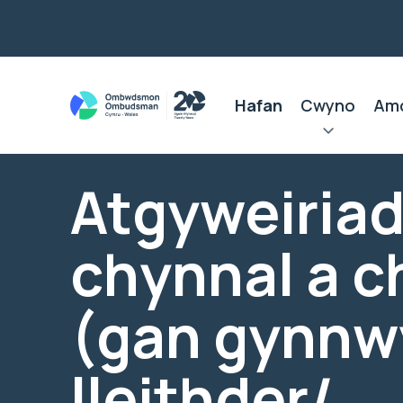
Hafan
Cwyno
Am
Atgyweiriad
chynnal a 
(gan gynnw
lleithder/