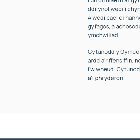
i un driniaeth ar gy
ddilynol wedi’i chy
A wedi cael ei hanhw
gyfagos, a achoso
ymchwiliad.
Cytunodd y Gymdeith
ardd a’r ffens ffin,
i’w wneud. Cytunodd
â’i phryderon.