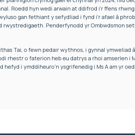
fer planhigion clymog gael ei chynnal yn 2024, nid oe
nnal. Roedd hyn wedi arwain at ddifrod i’r ffens rhwn
yluso gan fethiant y sefydliad i fynd i’r afael â phr
dd rwystredigaeth. Penderfynodd yr Ombwdsmon setl
as Tai, o fewn pedair wythnos, i gynnal ymweliad â’r 
 nodi rhestr o faterion heb eu datrys a rhoi amserlen i
 hefyd i ymddiheuro’n ysgrifenedig i Ms A am yr oedi 