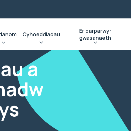
Er darparwyr
danom
Cyhoeddiadau
gwasanaeth
au a
chadw
ys