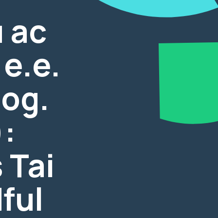
 ac
e.e.
log.
:
 Tai
ful