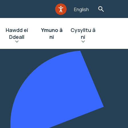
English
Hawdd ei
Ymuno â
Cysylltu â
Ddeall
ni
ni