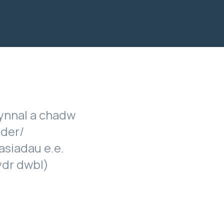
ynnal a chadw
hder/
asiadau e.e.
ydr dwbl)