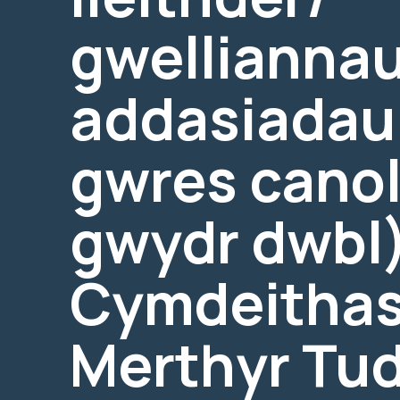
gwelliannau
addasiadau 
gwres cano
gwydr dwbl)
Cymdeithas
Merthyr Tud