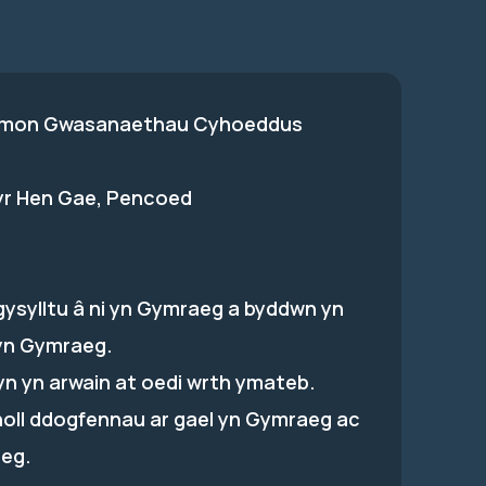
on Gwasanaethau Cyhoeddus
 yr Hen Gae, Pencoed
gysylltu â ni yn Gymraeg a byddwn yn
yn Gymraeg.
hyn yn arwain at oedi wrth ymateb.
holl ddogfennau ar gael yn Gymraeg ac
eg.