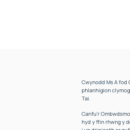
Cwynodd Ms A fod Cy
phlanhigion clymog
Tai.
Canfu’r Ombwdsmon,
hyd y ffin rhwng y 