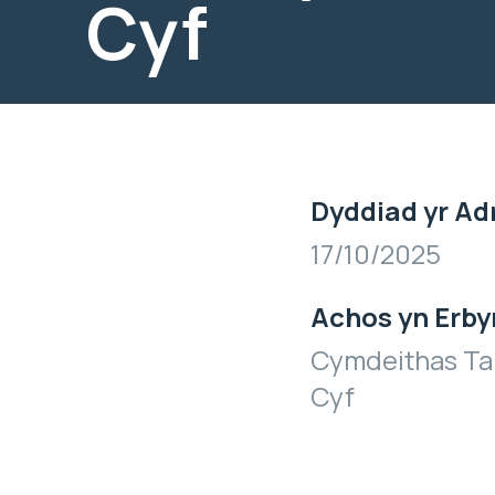
Cyf
Dyddiad yr Ad
17/10/2025
Achos yn Erby
Cymdeithas Tai
Cyf