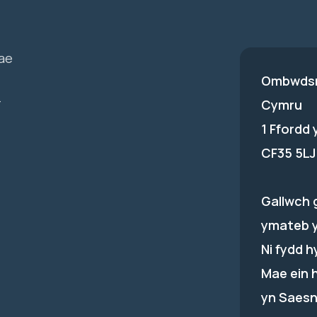
ae
Ombwdsm
-
Cymru
1 Ffordd
CF35 5LJ
Gallwch 
ymateb 
Ni fydd 
Mae ein 
yn Saesn