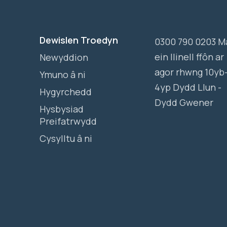
Dewislen Troedyn
0300 790 0203 M
ein llinell ffôn ar
Newyddion
agor rhwng 10yb
Ymuno â ni
4yp Dydd Llun -
Hygyrchedd
Dydd Gwener
Hysbysiad
Preifatrwydd
Cysylltu â ni