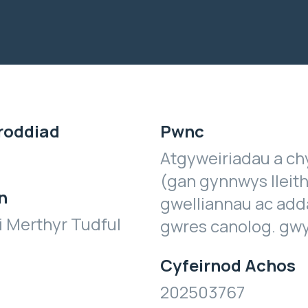
roddiad
Pwnc
Atgyweiriadau a ch
(gan gynnwys lleit
n
gwelliannau ac add
 Merthyr Tudful
gwres canolog. gw
Cyfeirnod Achos
202503767