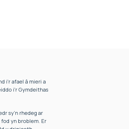
i’r afael â mieri a
iddo i’r Gymdeithas
dr sy’n rhedeg ar
i fod yn broblem. Er