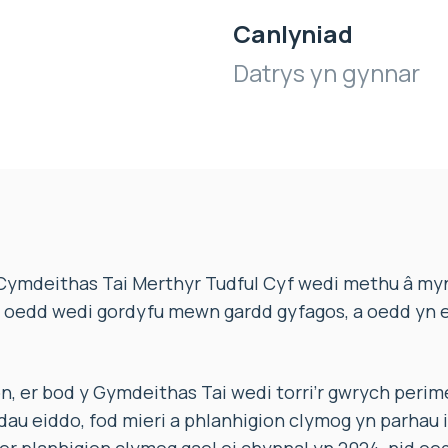
Canlyniad
Datrys yn gynnar
mdeithas Tai Merthyr Tudful Cyf wedi methu â mynd 
 oedd wedi gordyfu mewn gardd gyfagos, a oedd yn e
 er bod y Gymdeithas Tai wedi torri’r gwrych perime
ddau eiddo, fod mieri a phlanhigion clymog yn parhau 