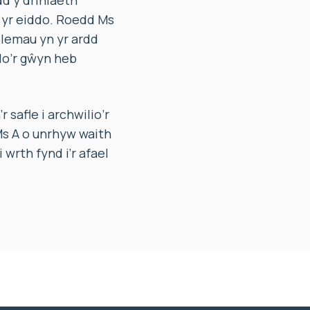
dd y driniaeth
g yr eiddo. Roedd Ms
oblemau yn yr ardd
o’r gŵyn heb
safle i archwilio’r
 Ms A o unrhyw waith
wrth fynd i’r afael