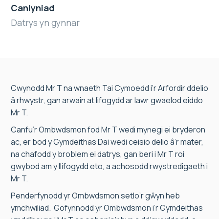
Canlyniad
Datrys yn gynnar
Cwynodd Mr T na wnaeth Tai Cymoedd i’r Arfordir ddelio
â rhwystr, gan arwain at lifogydd ar lawr gwaelod eiddo
Mr T.
Canfu’r Ombwdsmon fod Mr T wedi mynegi ei bryderon
ac, er bod y Gymdeithas Dai wedi ceisio delio â’r mater,
na chafodd y broblem ei datrys, gan beri i Mr T roi
gwybod am y llifogydd eto, a achosodd rwystredigaeth i
Mr T.
Penderfynodd yr Ombwdsmon setlo’r gŵyn heb
ymchwiliad. Gofynnodd yr Ombwdsmon i’r Gymdeithas