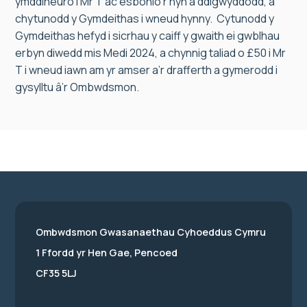
ymddiheuro i Mr T ac esbonio’r hyn a ddigwyddodd, a
chytunodd y Gymdeithas i wneud hynny. Cytunodd y
Gymdeithas hefyd i sicrhau y caiff y gwaith ei gwblhau
erbyn diwedd mis Medi 2024, a chynnig taliad o £50 i Mr
T i wneud iawn am yr amser a’r drafferth a gymerodd i
gysylltu â’r Ombwdsmon.
Ombwdsmon Gwasanaethau Cyhoeddus Cymru
1 Ffordd yr Hen Gae, Pencoed
CF35 5LJ