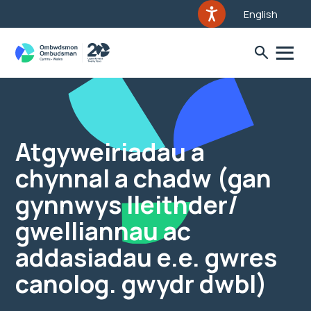
English
Atgyweiriadau a
chynnal a chadw (gan
gynnwys lleithder/
gwelliannau ac
addasiadau e.e. gwres
canolog. gwydr dwbl)