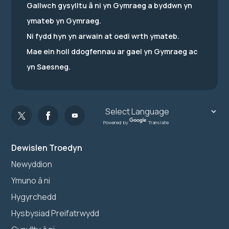
Gallwch gysylltu â ni yn Gymraeg a byddwn yn
ymateb yn Gymraeg.
Ni fydd hyn yn arwain at oedi wrth ymateb.
Mae ein holl ddogfennau ar gael yn Gymraeg ac
yn Saesneg.
Powered by
Translate
Dewislen Troedyn
Newyddion
Ymuno â ni
Hygyrchedd
Hysbysiad Preifatrwydd