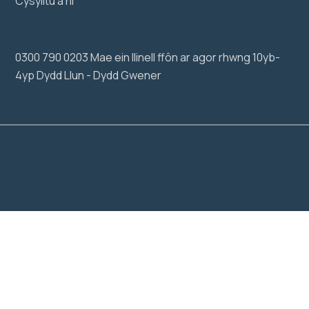
Cysylltu â ni
0300 790 0203 Mae ein llinell ffôn ar agor rhwng 10yb-
4yp Dydd Llun - Dydd Gwener