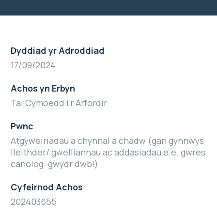
Dyddiad yr Adroddiad
17/09/2024
Achos yn Erbyn
Tai Cymoedd i'r Arfordir
Pwnc
Atgyweiriadau a chynnal a chadw (gan gynnwys
lleithder/ gwelliannau ac addasiadau e.e. gwres
canolog. gwydr dwbl)
Cyfeirnod Achos
202403655