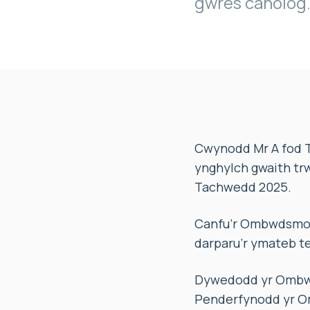
gwres canolog
Cwynodd Mr A fod Ta
ynghylch gwaith tr
Tachwedd 2025.
Canfu’r Ombwdsmon 
darparu’r ymateb te
Dywedodd yr Ombwds
Penderfynodd yr O