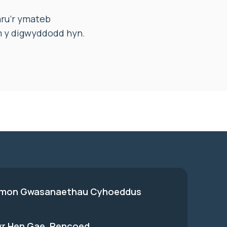
ru’r ymateb
am y digwyddodd hyn.
on Gwasanaethau Cyhoeddus
 yr Hen Gae, Pencoed