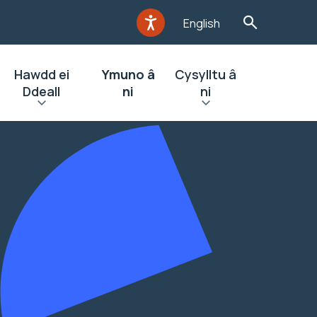
English
Hawdd ei
Ymuno â
Cysylltu â
Ddeall
ni
ni