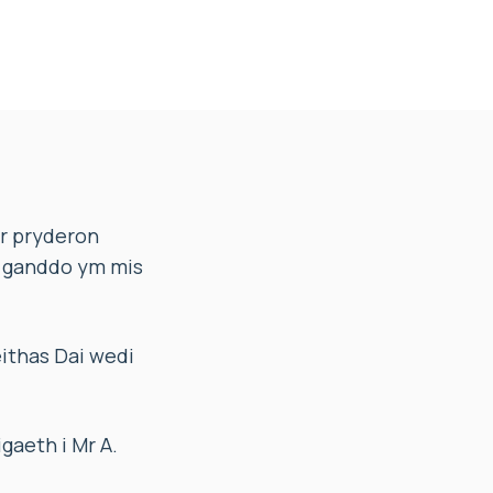
’r pryderon
d ganddo ym mis
ithas Dai wedi
aeth i Mr A.