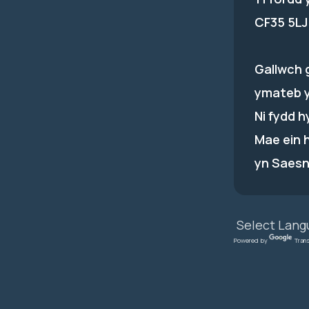
CF35 5LJ
Gallwch 
ymateb 
Ni fydd 
Mae ein 
yn Saesn
Powered by
Tran