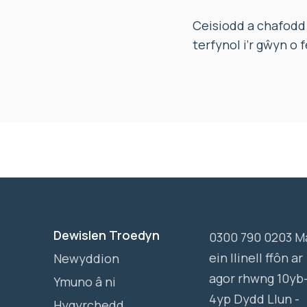
Ceisiodd a chafodd
terfynol i’r gŵyn o
Dewislen Troedyn
0300 790 0203 M
ein llinell ffôn ar
Newyddion
agor rhwng 10yb
Ymuno â ni
4yp Dydd Llun -
Hygyrchedd