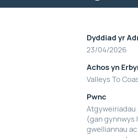
Dyddiad yr Ad
23/04/2026
Achos yn Erby
Valleys To Coa
Pwnc
Atgyweiriadau 
(gan gynnwys l
gwelliannau ac