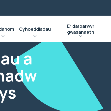
Er darparwyr
danom
Cyhoeddiadau
gwasanaeth
au a
chadw
ys