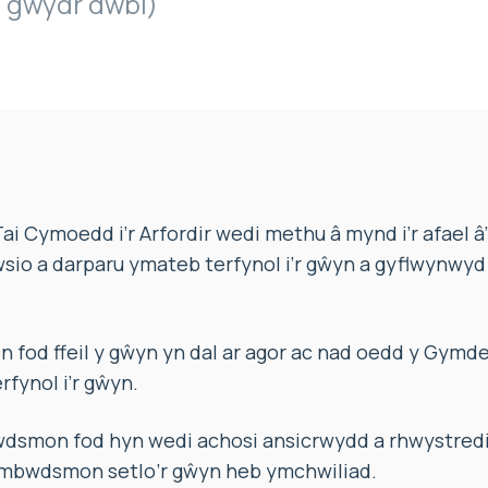
. gwydr dwbl)
i Cymoedd i’r Arfordir wedi methu â mynd i’r afael â
wsio a darparu ymateb terfynol i’r gŵyn a gyflwynwy
fod ffeil y gŵyn yn dal ar agor ac nad oedd y Gymde
rfynol i’r gŵyn.
mon fod hyn wedi achosi ansicrwydd a rhwystredig
mbwdsmon setlo’r gŵyn heb ymchwiliad.