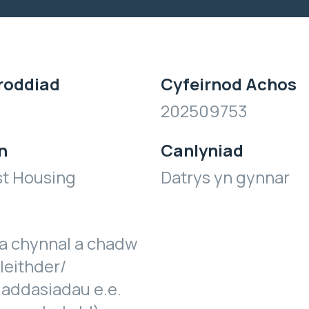
roddiad
Cyfeirnod Achos
202509753
n
Canlyniad
st Housing
Datrys yn gynnar
a chynnal a chadw
leithder/
 addasiadau e.e.