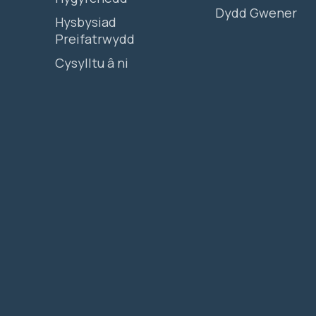
Dydd Gwener
Hysbysiad
Preifatrwydd
Cysylltu â ni