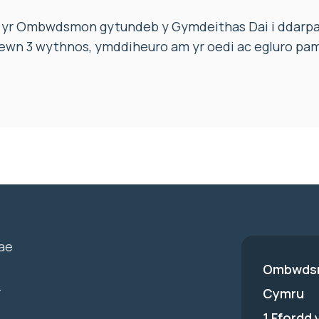
 yr Ombwdsmon gytundeb y Gymdeithas Dai i ddarpa
 fewn 3 wythnos, ymddiheuro am yr oedi ac egluro p
ae
Ombwdsm
-
Cymru
1 Ffordd