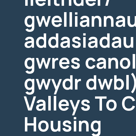
gwelliannau
addasiadau 
gwres cano
gwydr dwbl)
Valleys To 
Housing