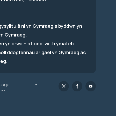
gysylltu â ni yn Gymraeg a byddwn yn
yn Gymraeg.
hyn yn arwain at oedi wrth ymateb.
holl ddogfennau ar gael yn Gymraeg ac
eg.
slate