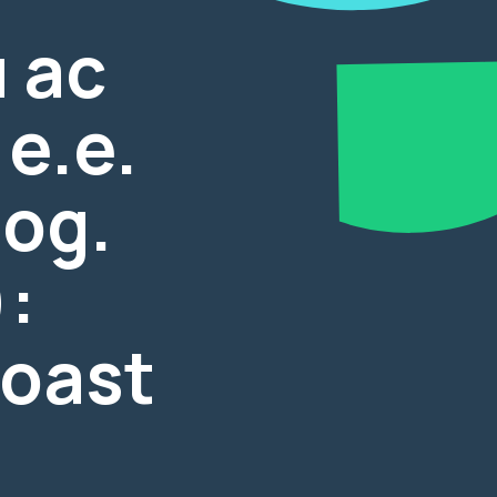
 ac
e.e.
log.
:
Coast