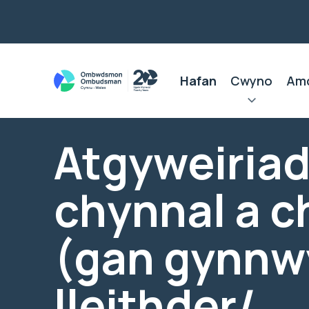
Hafan
Cwyno
Am
Atgyweiriad
chynnal a 
(gan gynnw
lleithder/