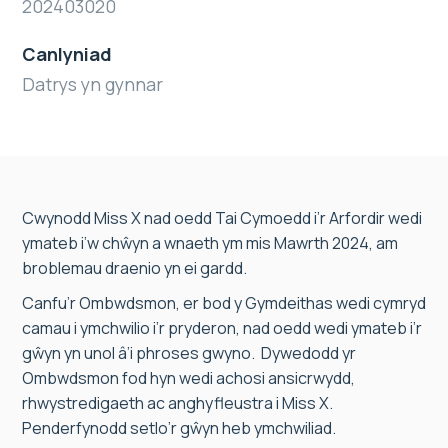
202403020
Canlyniad
Datrys yn gynnar
Cwynodd Miss X nad oedd Tai Cymoedd i’r Arfordir wedi
ymateb i’w chŵyn a wnaeth ym mis Mawrth 2024, am
broblemau draenio yn ei gardd.
Canfu’r Ombwdsmon, er bod y Gymdeithas wedi cymryd
camau i ymchwilio i’r pryderon, nad oedd wedi ymateb i’r
gŵyn yn unol â’i phroses gwyno. Dywedodd yr
Ombwdsmon fod hyn wedi achosi ansicrwydd,
rhwystredigaeth ac anghyfleustra i Miss X.
Penderfynodd setlo’r gŵyn heb ymchwiliad.