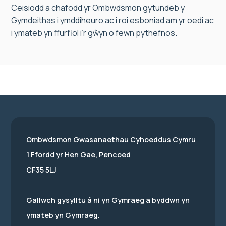
Ceisiodd a chafodd yr Ombwdsmon gytundeb y
Gymdeithas i ymddiheuro ac i roi esboniad am yr oedi ac
i ymateb yn ffurfiol i’r gŵyn o fewn pythefnos.
Ombwdsmon Gwasanaethau Cyhoeddus Cymru
1 Ffordd yr Hen Gae, Pencoed
CF35 5LJ
Gallwch gysylltu â ni yn Gymraeg a byddwn yn
ymateb yn Gymraeg.