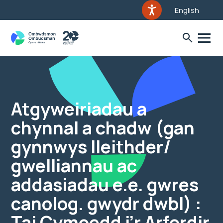
English
Atgyweiriadau a
chynnal a chadw (gan
gynnwys lleithder/
gwelliannau ac
addasiadau e.e. gwres
canolog. gwydr dwbl) :
Tai Cymoedd i’r Arfordir