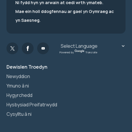
Ni fydd hyn yn arwain at oedi wrth ymateb.
Mae ein holl ddogfennau ar gael yn Gymraeg ac
yn Saesneg.
Powered by
Translate
Dewislen Troedyn
Newyddion
Ymuno â ni
Hygyrchedd
Hysbysiad Preifatrwydd
Cysylltu â ni