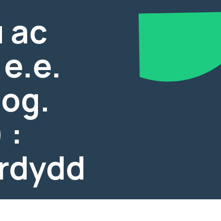
 ac
e.e.
log.
 :
rdydd