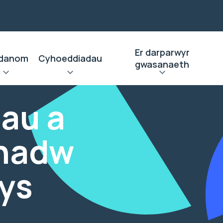
Er darparwyr
danom
Cyhoeddiadau
gwasanaeth
au a
chadw
ys