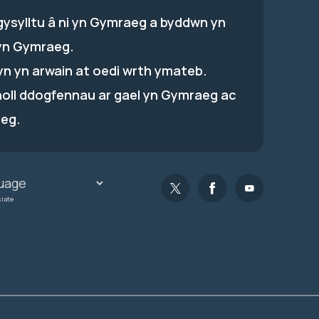
gysylltu â ni yn Gymraeg a byddwn yn
yn Gymraeg.
hyn yn arwain at oedi wrth ymateb.
holl ddogfennau ar gael yn Gymraeg ac
eg.
slate