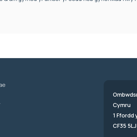
ae
Ombwdsm
-
Cymru
1 Ffordd
CF35 5LJ