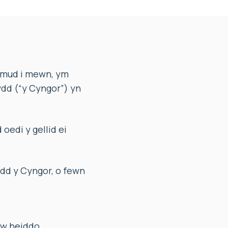
ymud i mewn, ym
dd (“y Cyngor”) yn
oedi y gellid ei
dd y Cyngor, o fewn
’w heiddo.