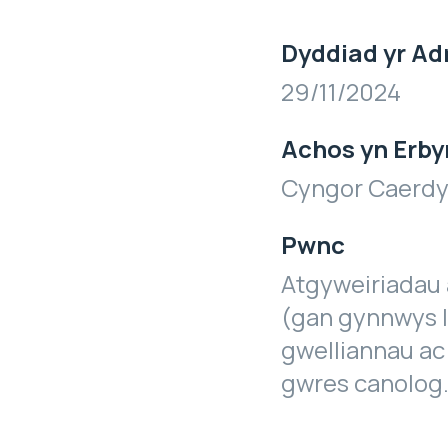
Dyddiad yr Ad
29/11/2024
Achos yn Erby
Cyngor Caerd
Pwnc
Atgyweiriadau 
(gan gynnwys l
gwelliannau ac
gwres canolog