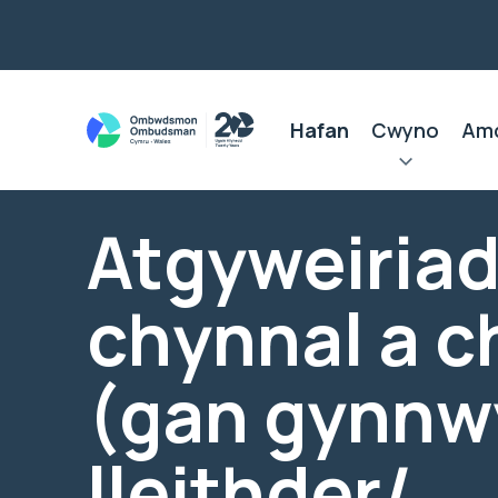
Hafan
Cwyno
Am
Atgyweiriad
chynnal a 
(gan gynnw
lleithder/