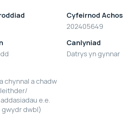
roddiad
Cyfeirnod Achos
202405649
n
Canlyniad
ydd
Datrys yn gynnar
a chynnal a chadw
leithder/
 addasiadau e.e.
. gwydr dwbl)