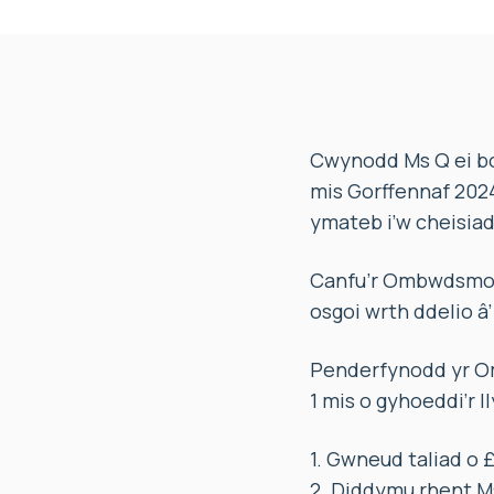
Cwynodd Ms Q ei bo
mis Gorffennaf 202
ymateb i’w cheisia
Canfu’r Ombwdsmon f
osgoi wrth ddelio â
Penderfynodd yr Om
1 mis o gyhoeddi’r l
1. Gwneud taliad o 
2. Diddymu rhent M