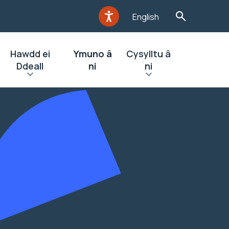
English
Hawdd ei
Ymuno â
Cysylltu â
Ddeall
ni
ni