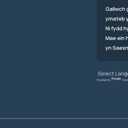
Gallwch 
ymateb 
Ni fydd 
Mae ein 
yn Saesn
Powered by
Tran