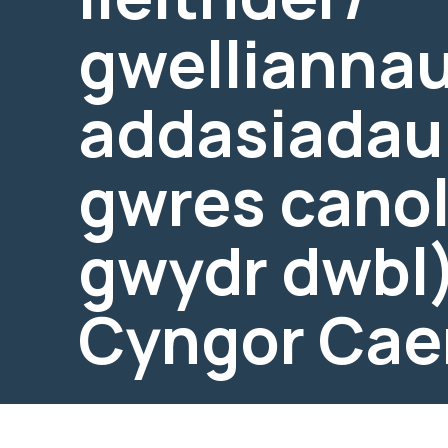
gwelliannau
addasiadau 
gwres cano
gwydr dwbl)
Cyngor Cae