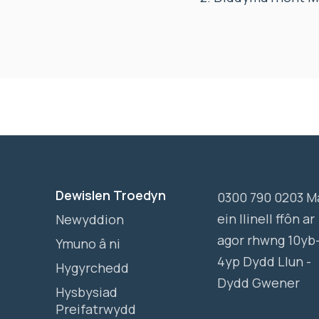
Dewislen Troedyn
0300 790 0203 M
ein llinell ffôn ar
Newyddion
agor rhwng 10yb
Ymuno â ni
4yp Dydd Llun -
Hygyrchedd
Dydd Gwener
Hysbysiad
Preifatrwydd