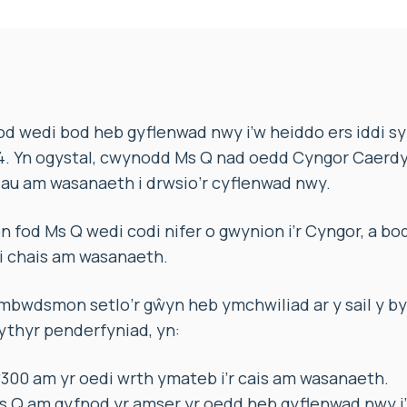
d wedi bod heb gyflenwad nwy i’w heiddo ers iddi s
4. Yn ogystal, cwynodd Ms Q nad oedd Cyngor Caerdy
dau am wasanaeth i drwsio’r cyflenwad nwy.
od Ms Q wedi codi nifer o gwynion i’r Cyngor, a bod 
’i chais am wasanaeth.
bwdsmon setlo’r gŵyn heb ymchwiliad ar y sail y by
lythyr penderfyniad, yn:
£300 am yr oedi wrth ymateb i’r cais am wasanaeth.
s Q am gyfnod yr amser yr oedd heb gyflenwad nwy i