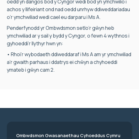
oedd yn dangos bod y Cyngor wedi bod yn ymchwilio i
achos y llifeiriant ond nad oedd unrhyw ddiweddariadau
o’r ymchwiliad wedi cael eu darparu i Ms A.
Penderfynodd yr Ombwdsmon setlo’r gŵyn heb
ymchwiliad ar y sail y bydd y Cyngor, o fewn 4 wythnos i
gyhoeddi’r llythyr hwn yn:
• Rhoi’r wybodaeth ddiweddaraf i Ms A am yr ymchwiliad
a’r gwaith parhaus i ddatrys ei chŵyn a chyhoeddi
ymateb i gŵyn cam 2.
Ombwdsmon Gwasanaethau Cyhoeddus Cymru