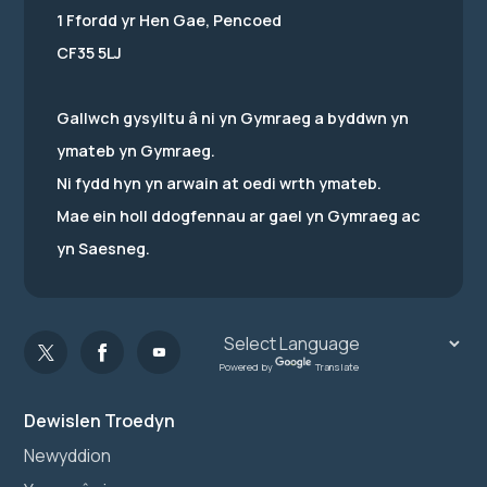
1 Ffordd yr Hen Gae, Pencoed
CF35 5LJ
Gallwch gysylltu â ni yn Gymraeg a byddwn yn
ymateb yn Gymraeg.
Ni fydd hyn yn arwain at oedi wrth ymateb.
Mae ein holl ddogfennau ar gael yn Gymraeg ac
yn Saesneg.
Powered by
Translate
Dewislen Troedyn
Newyddion