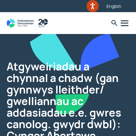
English
Atgyweiriadau a
chynnal a chadw (gan
gynnwys lleithder/
gwelliannau ac
addasiadau e.e. gwres
canolog. gwydr dwbl):
Cyngor Abertawe