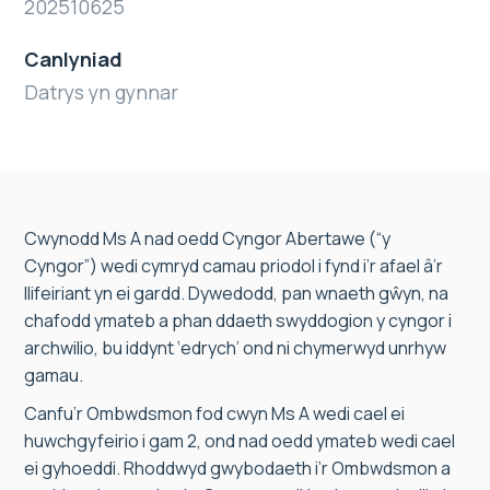
202510625
Canlyniad
Datrys yn gynnar
Cwynodd Ms A nad oedd Cyngor Abertawe (“y
Cyngor”) wedi cymryd camau priodol i fynd i’r afael â’r
llifeiriant yn ei gardd. Dywedodd, pan wnaeth gŵyn, na
chafodd ymateb a phan ddaeth swyddogion y cyngor i
archwilio, bu iddynt ‘edrych’ ond ni chymerwyd unrhyw
gamau.
Canfu’r Ombwdsmon fod cwyn Ms A wedi cael ei
huwchgyfeirio i gam 2, ond nad oedd ymateb wedi cael
ei gyhoeddi. Rhoddwyd gwybodaeth i’r Ombwdsmon a