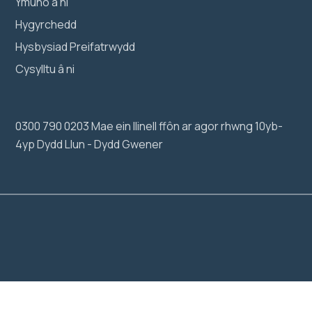
Ymuno â ni
Hygyrchedd
Hysbysiad Preifatrwydd
Cysylltu â ni
0300 790 0203 Mae ein llinell ffôn ar agor rhwng 10yb-
4yp Dydd Llun - Dydd Gwener