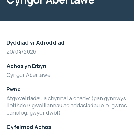
Dyddiad yr Adroddiad
20/04/2026
Achos yn Erbyn
Cyngor Abertawe
Pwnc
Atgyweiriadau a chynnal a chadw (gan gynnwys
lleithder/ gwelliannau ac addasiadau e.e. gwres
canolog. gwydr dwbl)
Cyfeirnod Achos