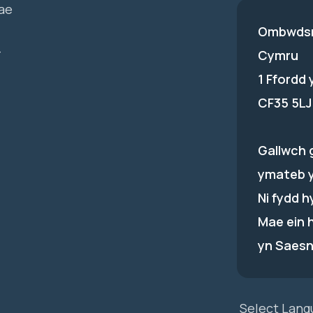
ae
Ombwdsm
-
Cymru
1 Ffordd
CF35 5LJ
Gallwch 
ymateb 
Ni fydd 
Mae ein 
yn Saesn