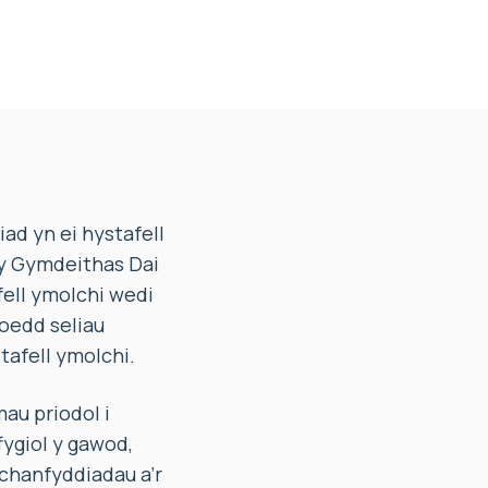
d yn ei hystafell
 y Gymdeithas Dai
fell ymolchi wedi
oedd seliau
tafell ymolchi.
u priodol i
fygiol y gawod,
 chanfyddiadau a’r