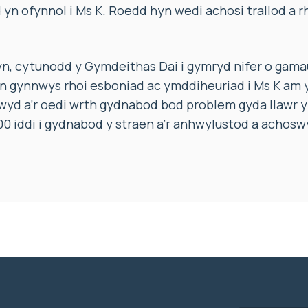
 yn ofynnol i Ms K. Roedd hyn wedi achosi trallod a 
yn, cytunodd y Gymdeithas Dai i gymryd nifer o gama
an gynnwys rhoi esboniad ac ymddiheuriad i Ms K am
yd a’r oedi wrth gydnabod bod problem gyda llawr yr 
00 iddi i gydnabod y straen a’r anhwylustod a achosw