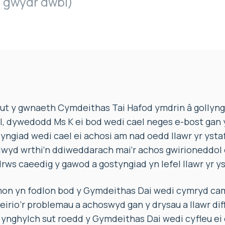
. gwydr dwbl)
t y gwnaeth Cymdeithas Tai Hafod ymdrin â gollyngia
l, dywedodd Ms K ei bod wedi cael neges e-bost gan
yngiad wedi cael ei achosi am nad oedd llawr yr ysta
dwyd wrthi’n ddiweddarach mai’r achos gwirioneddol 
rws caeedig y gawod a gostyngiad yn lefel llawr yr ys
n yn fodlon bod y Gymdeithas Dai wedi cymryd cama
irio’r problemau a achoswyd gan y drysau a llawr dif
 ynghylch sut roedd y Gymdeithas Dai wedi cyfleu ei