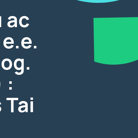
 ac
e.e.
log.
 :
 Tai