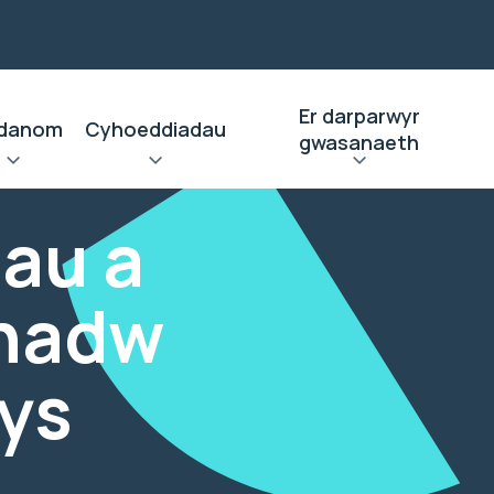
Er darparwyr
danom
Cyhoeddiadau
gwasanaeth
au a
chadw
ys