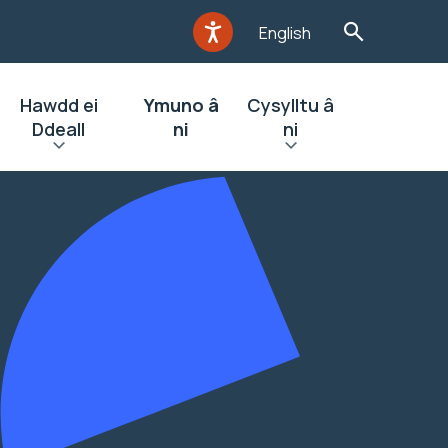
English
Hawdd ei
Ymuno â
Cysylltu â
Ddeall
ni
ni