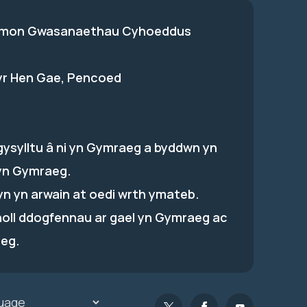
on Gwasanaethau Cyhoeddus
 yr Hen Gae, Pencoed
gysylltu â ni yn Gymraeg a byddwn yn
yn Gymraeg.
hyn yn arwain at oedi wrth ymateb.
holl ddogfennau ar gael yn Gymraeg ac
eg.