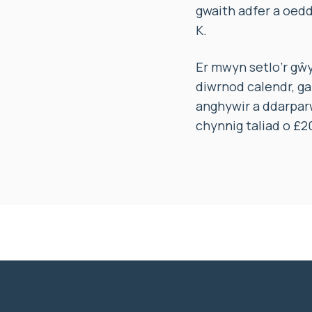
gwaith adfer a oedd
K.
Er mwyn setlo’r gŵ
diwrnod calendr, g
anghywir a ddarparw
chynnig taliad o £2