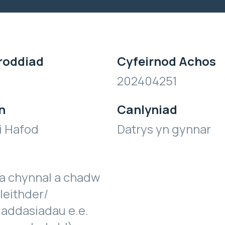
roddiad
Cyfeirnod Achos
202404251
n
Canlyniad
i Hafod
Datrys yn gynnar
a chynnal a chadw
leithder/
 addasiadau e.e.