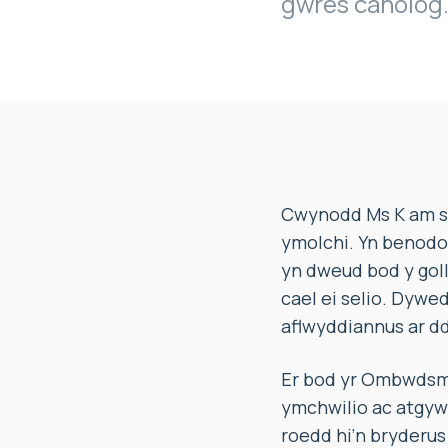
gwres canolog
Cwynodd Ms K am su
ymolchi. Yn benodo
yn dweud bod y goll
cael ei selio. Dywe
aflwyddiannus ar dd
Er bod yr Ombwdsmo
ymchwilio ac atgywe
roedd hi’n bryderus