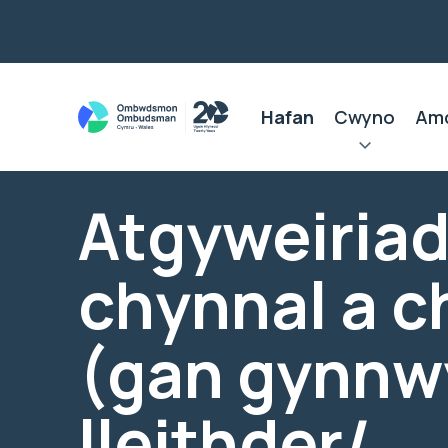
Hafan
Cwyno
Am
Atgyweiriad
chynnal a 
(gan gynnw
lleithder/