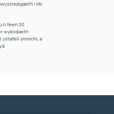
rhwystredigaeth i Ms
u o fewn 20
 yr wybodaeth
ystafell ymolchi, a
yd.