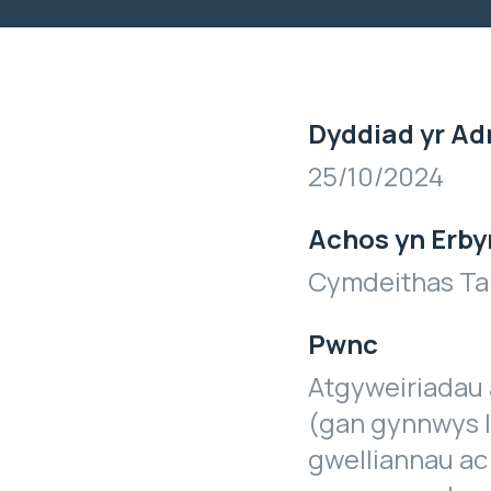
Dyddiad yr Ad
25/10/2024
Achos yn Erby
Cymdeithas Ta
Pwnc
Atgyweiriadau 
(gan gynnwys l
gwelliannau ac