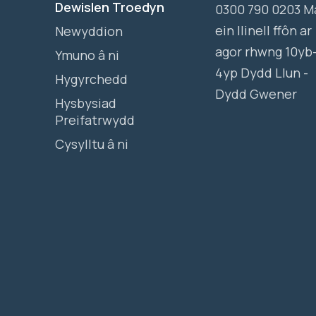
Dewislen Troedyn
0300 790 0203 M
ein llinell ffôn ar
Newyddion
agor rhwng 10yb
Ymuno â ni
4yp Dydd Llun -
Hygyrchedd
Dydd Gwener
Hysbysiad
Preifatrwydd
Cysylltu â ni