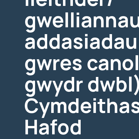
gwelliannau
addasiadau 
gwres cano
gwydr dwbl)
Cymdeithas
Hafod