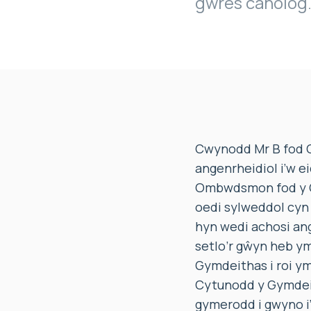
gwres canolog
Cwynodd Mr B fod C
angenrheidiol i’w e
Ombwdsmon fod y Gy
oedi sylweddol cyn
hyn wedi achosi an
setlo’r gŵyn heb y
Gymdeithas i roi ym
Cytunodd y Gymdeith
gymerodd i gwyno 