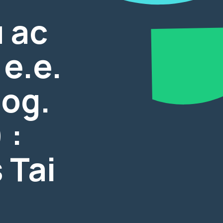
 ac
e.e.
log.
 :
 Tai