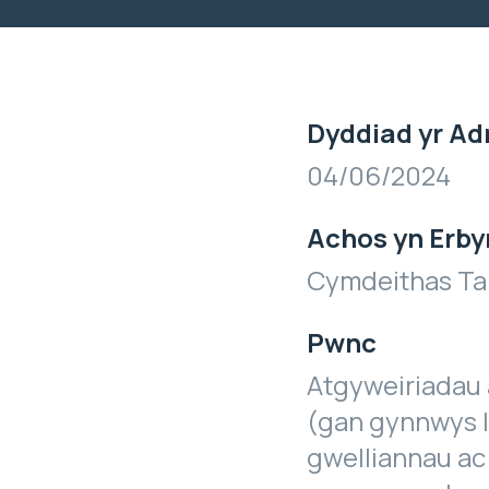
Dyddiad yr Ad
04/06/2024
Achos yn Erby
Cymdeithas Ta
Pwnc
Atgyweiriadau 
(gan gynnwys l
gwelliannau ac