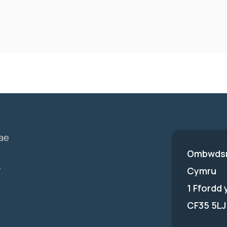
ae
Ombwdsm
-
Cymru
1 Ffordd
CF35 5LJ