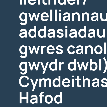
gwelliannau
addasiadau 
gwres cano
gwydr dwbl)
Cymdeithas
Hafod