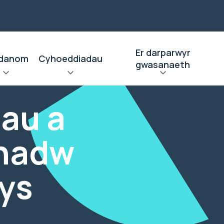
Er darparwyr
danom
Cyhoeddiadau
gwasanaeth
au a
chadw
ys