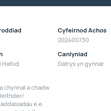
roddiad
Cyfeirnod Achos
202400730
n
Canlyniad
i Hafod
Datrys yn gynnar
a chynnal a chadw
leithder/
 addasiadau e.e.