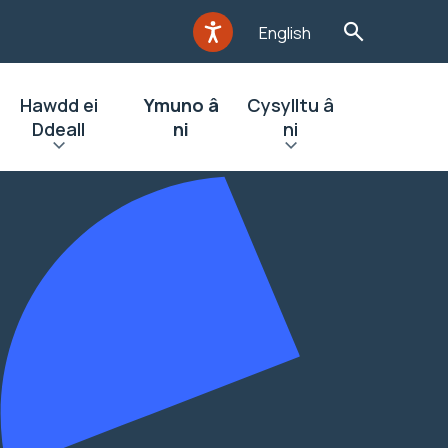
English
Hawdd ei
Ymuno â
Cysylltu â
Ddeall
ni
ni