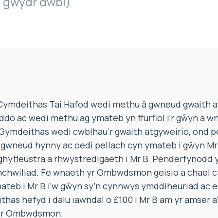
. gwydr dwbl)
ymdeithas Tai Hafod wedi methu â gwneud gwaith a
iddo ac wedi methu ag ymateb yn ffurfiol i’r gŵyn a wn
mdeithas wedi cwblhau’r gwaith atgyweirio, ond p
 gwneud hynny ac oedi pellach cyn ymateb i gŵyn M
ghyfleustra a rhwystredigaeth i Mr B. Penderfynod
mchwiliad. Fe wnaeth yr Ombwdsmon geisio a chael 
ateb i Mr B i’w gŵyn sy’n cynnwys ymddiheuriad ac e
as hefyd i dalu iawndal o £100 i Mr B am yr amser a’r
i’r Ombwdsmon.