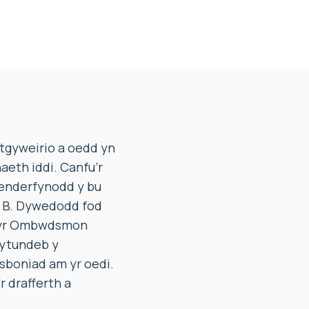
tgyweirio a oedd yn
aeth iddi. Canfu’r
enderfynodd y bu
r B. Dywedodd fod
d yr Ombwdsmon
cytundeb y
sboniad am yr oedi.
 drafferth a