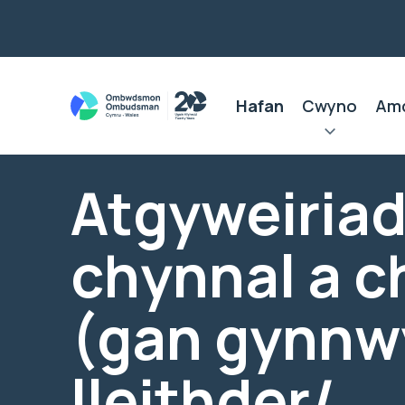
Hafan
Cwyno
Am
Atgyweiriad
chynnal a 
(gan gynnw
lleithder/