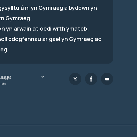
gysylltu â ni yn Gymraeg a byddwn yn
yn Gymraeg.
hyn yn arwain at oedi wrth ymateb.
holl ddogfennau ar gael yn Gymraeg ac
eg.
slate