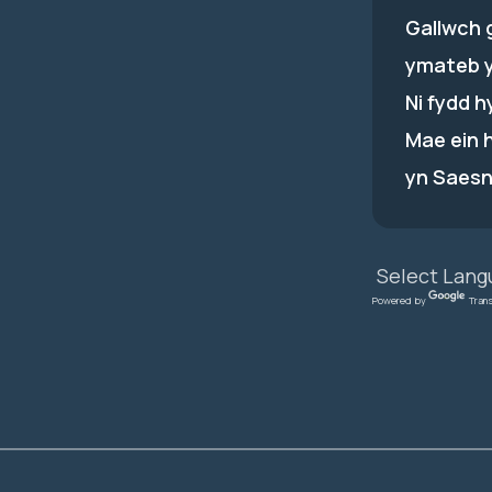
Gallwch 
ymateb 
Ni fydd 
Mae ein 
yn Saesn
Powered by
Tran