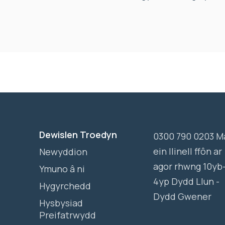
Dewislen Troedyn
0300 790 0203 M
ein llinell ffôn ar
Newyddion
agor rhwng 10yb
Ymuno â ni
4yp Dydd Llun -
Hygyrchedd
Dydd Gwener
Hysbysiad
Preifatrwydd