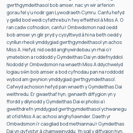
gwrthgymdeithasol bob amser, nac yn wir arferion
gorau fel y’u nodir gan Lywodraeth Cymru. Canfu hefyd
y gellid bod wedi cyfathrebu’n fwy effeithiol â Miss A. O
ran cadw cofnodion, canfu’r Ombwdsmon nad oedd
bob amser yn glir pryd y cysylltwyd â hi na beth oedd y
cynllun rheoli ymddygiad gwrthgymdeithasol yn achos
Miss A. Hefyd, nid oedd anghywirdebau yn rhai o’r
ymatebion a roddodd y Gymdeithas Dai yn ddefnyddiol.
Nododd yr Ombwdsmon na wnaeth Miss A ddychwelyd
logiau sŵn bob amser a bod cyfnodau pan na roddodd
wybod am gwynion ymddygiad gwrthgymdeithasol.
Cafwyd achosion hefyd pan wnaeth y Gymdeithas Dai
weithredu. Er gwaethaf hyn, gwnaeth diffygion yn y
ffordd y dilynodd y Gymdeithas Dai ei pholisi a’i
gweithdrefn ymddygiad gwrthgymdeithasol ychwanegu
at ofid Miss A ac achosi anghyfiawnder. Daeth yr
Ombwdsmon i’r casgliad bod methiannau’r Gymdeithas
Dai yn gyfystyr â chamweinyddu. Yn sgil y diffygion hyn,