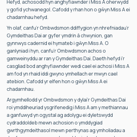
Hefyd, achosodd hyn anghyfiawnder i Miss A oherwydd
y gofid ychwanegol. Cafodd y rhan hon o gŵyn Miss A ei
chadarnhau hefyd.
Yn olaf, canfu’r Ombwdsmon ddiffygion yn nhrefniadau’r
Gymdeithas Dai ar gyfer ymdrin â chwynion, gan
gynnwys cadernid ei hymateb i gŵyn Miss A. O
ganlyniad i hyn, canfu’r Ombwdsmon achos o
gamweinyddu ar ran y Gymdeithas Dai. Daeth hefyd i’r
casgliad bod anghyfiawnder wedi cael ei achosi i Miss A
am fod yn rhaid iddi gwyno ymhellach er mwyn cael
atebion. Cafodd yr elfen hon o gŵyn Miss A ei
chadarnhau.
Argymhellodd yr Ombwdsmon y dylai’r Gymdeithas Dai
roi ymddiheuriad ysgrifenedig i Miss A am y methiannau
a ganfuwyd yn ogystal ag adolygu ei dyletswydd
cydraddoldeb mewn achosion o ymddygiad
gwrthgymdeithasol mewn perthynas ag ymholiadau a