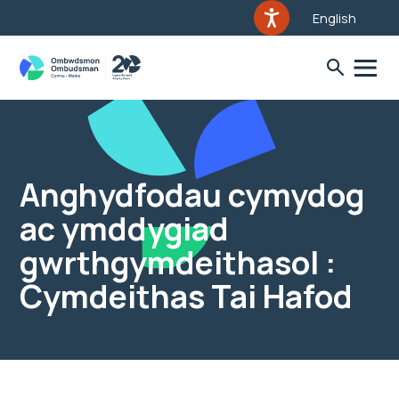
English
Anghydfodau cymydog
ac ymddygiad
gwrthgymdeithasol :
Cymdeithas Tai Hafod