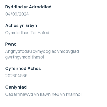
Dyddiad yr Adroddiad
04/09/2024
Achos yn Erbyn
Cymdeithas Tai Hafod
Pwnc
Anghydfodau cymydog ac ymddygiad
gwrthgymdeithasol
Cyfeirnod Achos
202304536
Canlyniad
Cadarnhawyd yn llawn neu yn rhannol