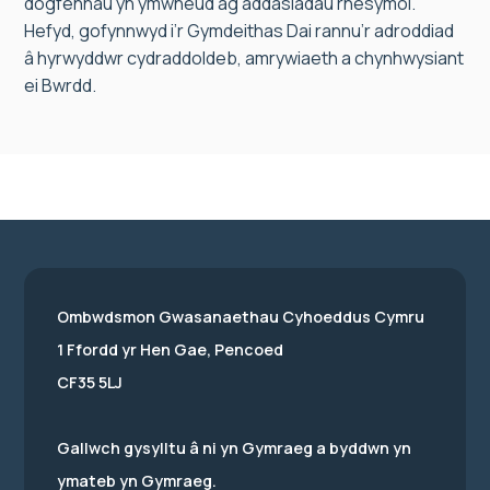
dogfennau yn ymwneud ag addasiadau rhesymol.
Hefyd, gofynnwyd i’r Gymdeithas Dai rannu’r adroddiad
â hyrwyddwr cydraddoldeb, amrywiaeth a chynhwysiant
ei Bwrdd.
Ombwdsmon Gwasanaethau Cyhoeddus Cymru
1 Ffordd yr Hen Gae, Pencoed
CF35 5LJ
Gallwch gysylltu â ni yn Gymraeg a byddwn yn
ymateb yn Gymraeg.