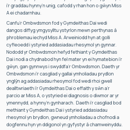
i’r graddau hynny’n unig, cafodd y rhan hon o gŵyn Miss
A ei chadarnhau.
Canfu’r Ombwdsmon fod y Gymdeithas Dai wedi
dangos diffyg ymgysylltu ystyrlon mewn perthynas â
phroblemau iechyd Miss A. Arweiniodd hyn at golli
cyfleoedd i ystyried addasiadau rhesymol yn gynnar.
Nododd yr Ombwdsmon hefyd fethiant y Gymdeithas
Dai i nodi a chydnabod hyn fel mater yn ei hymatebion i’r
gŵyn, gan gynnwys i swyddfa’r Ombwdsmon. Daeth yr
Ombwdsmon i’r casgliad y gallai ymholiadau prydlon
ynglŷn ag addasiadau rhesymol fod wedi rhoi gwell
dealltwriaeth i’r Gymdeithas Dai o effaith y sŵn a’r
parcio ar Miss A, o ystyried ei diagnosis o diwmor ar yr
ymennydd, a hynny’n gynharach. Daeth i’r casgliad bod
methiant y Gymdeithas Dai i ystyried addasiadau
rhesymol yn brydlon, gwneud ymholiadau a chofnodi a
dogfennu hyn yn ddigonol yn gyfystyr â chamweinyddu.