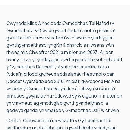
Cwynodd Miss A nad oedd Cymdeithas Tai Hafod (y
Gymdeithas Dai) wedi gweithredu’n unol â’i pholisi a’i
gweithdrefn mewn ymateb i’w chwynion ymddygiad
gwrthgymdeithasol ynglŷn â pharcio a niwsans sŵn
rhwng mis Chwefror 2021 a mis Ionawr 2023. Ar ben
hynny, o ran yr ymddygiad gwrthgymdeithasol, nid oedd
y Gymdeithas Dai wedi ystyried ei hanabledd ac a
fyddai’n briodol gwneud addasiadau rhesymol o dan
Ddeddf Cydraddoldeb 2010. Yn olaf, dywedodd Ms A na
wnaeth y Gymdeithas Dai ymdrin â’i chŵyn yn unol â’i
phroses gwyno ac na roddwyd sylw digonol i’r materion
yn ymwneud ag ymddygiad gwrthgymdeithasol a
godwyd ganddi yn ymateb y Gymdeithas Dai i’w chŵyn.
Canfu’r Ombwdsmon na wnaeth y Gymdeithas Dai
weithredu’n unol â’i pholisi a’i gweithdrefn ymddygiad