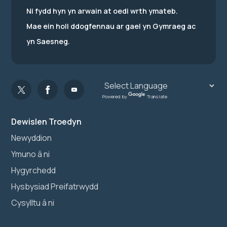
Ni fydd hyn yn arwain at oedi wrth ymateb.
Mae ein holl ddogfennau ar gael yn Gymraeg ac
yn Saesneg.
Powered by
Translate
Dewislen Troedyn
Newyddion
Ymuno â ni
Hygyrchedd
Hysbysiad Preifatrwydd
Cysylltu â ni