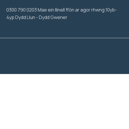
0300 790 0203 Mae ein llinell ffôn ar agor rhwng 10yb-
4yp Dydd Llun - Dydd Gwener