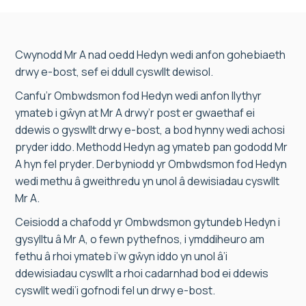
Cwynodd Mr A nad oedd Hedyn wedi anfon gohebiaeth
drwy e-bost, sef ei ddull cyswllt dewisol.
Canfu’r Ombwdsmon fod Hedyn wedi anfon llythyr
ymateb i gŵyn at Mr A drwy’r post er gwaethaf ei
ddewis o gyswllt drwy e-bost, a bod hynny wedi achosi
pryder iddo. Methodd Hedyn ag ymateb pan gododd Mr
A hyn fel pryder. Derbyniodd yr Ombwdsmon fod Hedyn
wedi methu â gweithredu yn unol â dewisiadau cyswllt
Mr A.
Ceisiodd a chafodd yr Ombwdsmon gytundeb Hedyn i
gysylltu â Mr A, o fewn pythefnos, i ymddiheuro am
fethu â rhoi ymateb i’w gŵyn iddo yn unol â’i
ddewisiadau cyswllt a rhoi cadarnhad bod ei ddewis
cyswllt wedi’i gofnodi fel un drwy e-bost.