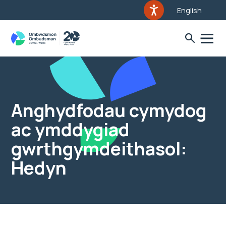
English
Anghydfodau cymydog
ac ymddygiad
gwrthgymdeithasol:
Hedyn