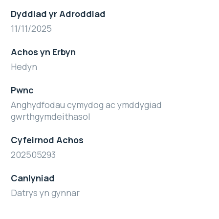
Dyddiad yr Adroddiad
11/11/2025
Achos yn Erbyn
Hedyn
Pwnc
Anghydfodau cymydog ac ymddygiad
gwrthgymdeithasol
Cyfeirnod Achos
202505293
Canlyniad
Datrys yn gynnar