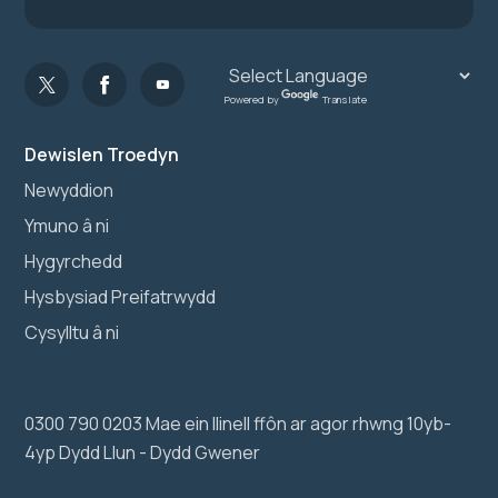
Powered by
Translate
Dewislen Troedyn
Newyddion
Ymuno â ni
Hygyrchedd
Hysbysiad Preifatrwydd
Cysylltu â ni
0300 790 0203 Mae ein llinell ffôn ar agor rhwng 10yb-
4yp Dydd Llun - Dydd Gwener