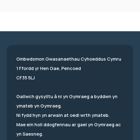
Ombwdsmon Gwasanaethau Cyhoeddus Cymru
1 Ffordd yr Hen Gae, Pencoed
CF35 5LJ
Gallwch gysylltu â ni yn Gymraeg a byddwn yn
ymateb yn Gymraeg.
Ni fydd hyn yn arwain at oedi wrth ymateb.
Mae ein holl ddogfennau ar gael yn Gymraeg ac
yn Saesneg.