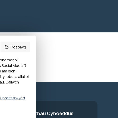
Trosolwg
 phersonoli
Social Media"),
h am eich
ysebu, a allai ei
au. Gallwch
si preifatrwydd
.
on Gwasanaethau Cyhoeddus