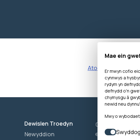
Mae ein gwe
Atodiad 10 – Tystiol
Er mwyn cofio eic
cynnwys a hysbys
rydym yn defnyd
defnydd o'n gwef
chymysgu â gwybo
newid neu dynnu'
Mwy o wybodaeth 
Dewislen Troedyn
0300 790 0203 M
Swyddog
ein llinell ffôn ar
Newyddion