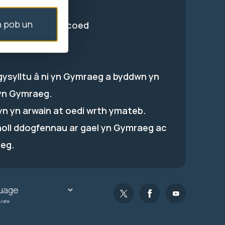
 pob un
 yr Hen Gae, Pencoed
gysylltu â ni yn Gymraeg a byddwn yn
yn Gymraeg.
hyn yn arwain at oedi wrth ymateb.
holl ddogfennau ar gael yn Gymraeg ac
eg.
slate