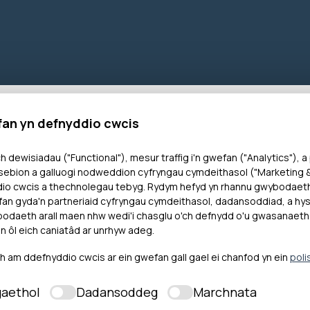
fan yn defnyddio cwcis
aeth gan sefydliadau eraill
h dewisiadau ("Functional"), mesur traffig i'n gwefan ("Analytics"), a
ebion a galluogi nodweddion cyfryngau cymdeithasol ("Marketing & 
dio cwcis a thechnolegau tebyg. Rydym hefyd yn rhannu gwybodaet
an gyda'n partneriaid cyfryngau cymdeithasol, dadansoddiad, a hysb
daeth arall maen nhw wedi'i chasglu o'ch defnydd o'u gwasanaeth
n ôl eich caniatâd ar unrhyw adeg.
am ddefnyddio cwcis ar ein gwefan gall gael ei chanfod yn ein
poli
ae
aethol
Dadansoddeg
Marchnata
Ombwdsm