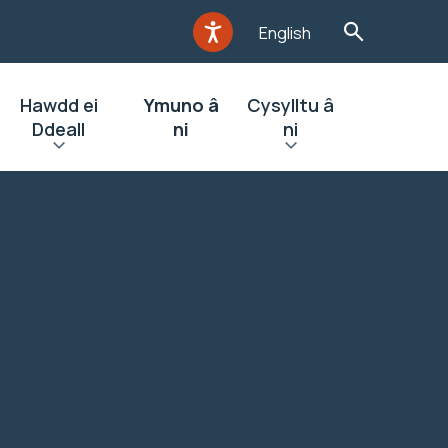
English
Hawdd ei
Ymuno â
Cysylltu â
Ddeall
ni
ni