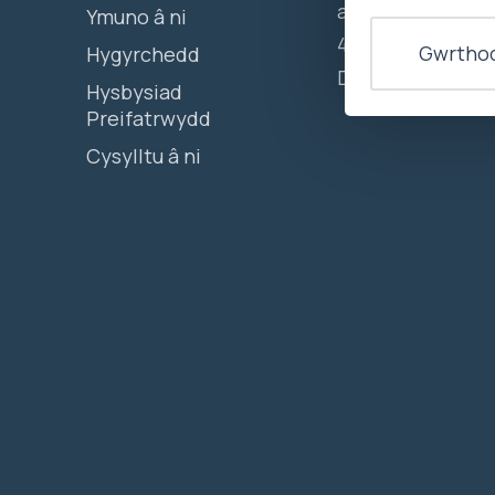
agor rhwng 10yb
Ymuno â ni
4yp Dydd Llun -
Gwrthod
Hygyrchedd
Dydd Gwener
Hysbysiad
Preifatrwydd
Cysylltu â ni