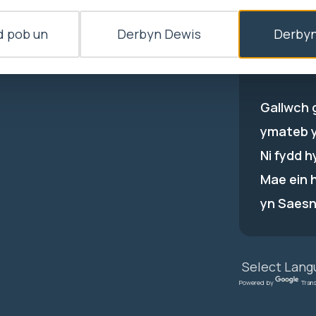
-
Cymru
 pob un
Derbyn Dewis
Derbyn
1 Ffordd
CF35 5LJ
Gallwch 
ymateb 
Ni fydd 
Mae ein 
yn Saesn
Powered by
Tran