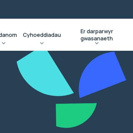
Er darparwyr
danom
Cyhoeddiadau
gwasanaeth