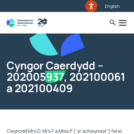
English
Cyngor Caerdydd –
202005937, 202100061
a 202100409
Cwynodd Mrs D, Mrs F a Miss P (“yr achwynwyr”) fel ei