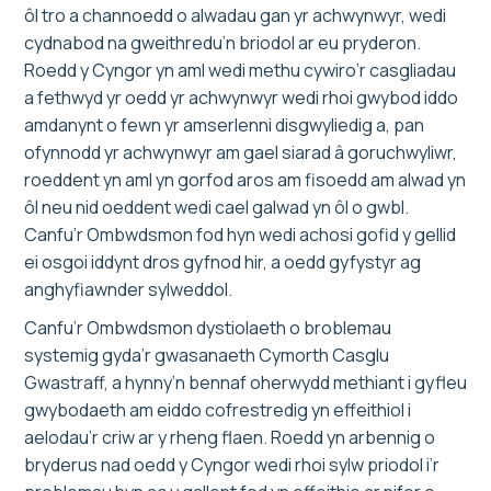
ôl tro a channoedd o alwadau gan yr achwynwyr, wedi
cydnabod na gweithredu’n briodol ar eu pryderon.
Roedd y Cyngor yn aml wedi methu cywiro’r casgliadau
a fethwyd yr oedd yr achwynwyr wedi rhoi gwybod iddo
amdanynt o fewn yr amserlenni disgwyliedig a, pan
ofynnodd yr achwynwyr am gael siarad â goruchwyliwr,
roeddent yn aml yn gorfod aros am fisoedd am alwad yn
ôl neu nid oeddent wedi cael galwad yn ôl o gwbl.
Canfu’r Ombwdsmon fod hyn wedi achosi gofid y gellid
ei osgoi iddynt dros gyfnod hir, a oedd gyfystyr ag
anghyfiawnder sylweddol.
Canfu’r Ombwdsmon dystiolaeth o broblemau
systemig gyda’r gwasanaeth Cymorth Casglu
Gwastraff, a hynny’n bennaf oherwydd methiant i gyfleu
gwybodaeth am eiddo cofrestredig yn effeithiol i
aelodau’r criw ar y rheng flaen. Roedd yn arbennig o
bryderus nad oedd y Cyngor wedi rhoi sylw priodol i’r