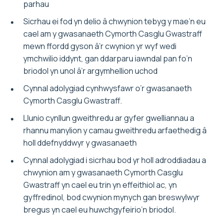
parhau
Sicrhau ei fod yn delio â chwynion tebyg y mae’n eu
cael am y gwasanaeth Cymorth Casglu Gwastraff
mewn ffordd gyson â’r cwynion yr wyf wedi
ymchwilio iddynt, gan ddarparu iawndal pan fo’n
briodol yn unol â’r argymhellion uchod
Cynnal adolygiad cynhwysfawr o’r gwasanaeth
Cymorth Casglu Gwastraff.
Llunio cynllun gweithredu ar gyfer gwelliannau a
rhannu manylion y camau gweithredu arfaethedig â
holl ddefnyddwyr y gwasanaeth
Cynnal adolygiad i sicrhau bod yr holl adroddiadau a
chwynion am y gwasanaeth Cymorth Casglu
Gwastraff yn cael eu trin yn effeithiol ac, yn
gyffredinol, bod cwynion mynych gan breswylwyr
bregus yn cael eu huwchgyfeirio’n briodol.