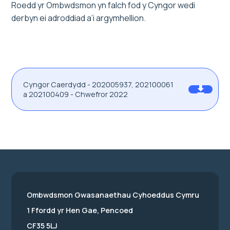
Roedd yr Ombwdsmon yn falch fod y Cyngor wedi
derbyn ei adroddiad a’i argymhellion.
Cyngor Caerdydd - 202005937, 202100061
a 202100409 - Chwefror 2022
Ombwdsmon Gwasanaethau Cyhoeddus Cymru
1 Ffordd yr Hen Gae, Pencoed
CF35 5LJ