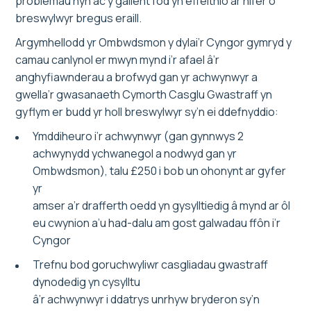
problemau hyn ac y gallent fod yn effeithio ar nifer o
breswylwyr bregus eraill.
Argymhellodd yr Ombwdsmon y dylai’r Cyngor gymryd y
camau canlynol er mwyn mynd i’r afael â’r
anghyfiawnderau a brofwyd gan yr achwynwyr a
gwella’r gwasanaeth Cymorth Casglu Gwastraff yn
gyflym er budd yr holl breswylwyr sy’n ei ddefnyddio:
Ymddiheuro i’r achwynwyr (gan gynnwys 2
achwynydd ychwanegol a nodwyd gan yr
Ombwdsmon), talu £250 i bob un ohonynt ar gyfer
yr
amser a’r drafferth oedd yn gysylltiedig â mynd ar ôl
eu cwynion a’u had-dalu am gost galwadau ffôn i’r
Cyngor
Trefnu bod goruchwyliwr casgliadau gwastraff
dynodedig yn cysylltu
â’r achwynwyr i ddatrys unrhyw bryderon sy’n