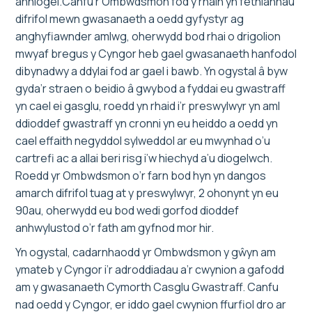
anniogel.Canfu’r Ombwdsmon fod y rhain yn fethiannau
difrifol mewn gwasanaeth a oedd gyfystyr ag
anghyfiawnder amlwg, oherwydd bod rhai o drigolion
mwyaf bregus y Cyngor heb gael gwasanaeth hanfodol
dibynadwy a ddylai fod ar gael i bawb. Yn ogystal â byw
gyda’r straen o beidio â gwybod a fyddai eu gwastraff
yn cael ei gasglu, roedd yn rhaid i’r preswylwyr yn aml
ddioddef gwastraff yn cronni yn eu heiddo a oedd yn
cael effaith negyddol sylweddol ar eu mwynhad o’u
cartrefi ac a allai beri risg i’w hiechyd a’u diogelwch.
Roedd yr Ombwdsmon o’r farn bod hyn yn dangos
amarch difrifol tuag at y preswylwyr, 2 ohonynt yn eu
90au, oherwydd eu bod wedi gorfod dioddef
anhwylustod o’r fath am gyfnod mor hir.
Yn ogystal, cadarnhaodd yr Ombwdsmon y gŵyn am
ymateb y Cyngor i’r adroddiadau a’r cwynion a gafodd
am y gwasanaeth Cymorth Casglu Gwastraff. Canfu
nad oedd y Cyngor, er iddo gael cwynion ffurfiol dro ar