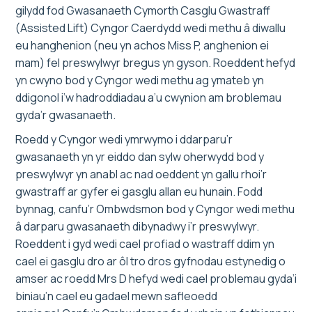
gilydd fod Gwasanaeth Cymorth Casglu Gwastraff
(Assisted Lift) Cyngor Caerdydd wedi methu â diwallu
eu hanghenion (neu yn achos Miss P, anghenion ei
mam) fel preswylwyr bregus yn gyson. Roeddent hefyd
yn cwyno bod y Cyngor wedi methu ag ymateb yn
ddigonol i’w hadroddiadau a’u cwynion am broblemau
gyda’r gwasanaeth.
Roedd y Cyngor wedi ymrwymo i ddarparu’r
gwasanaeth yn yr eiddo dan sylw oherwydd bod y
preswylwyr yn anabl ac nad oeddent yn gallu rhoi’r
gwastraff ar gyfer ei gasglu allan eu hunain. Fodd
bynnag, canfu’r Ombwdsmon bod y Cyngor wedi methu
â darparu gwasanaeth dibynadwy i’r preswylwyr.
Roeddent i gyd wedi cael profiad o wastraff ddim yn
cael ei gasglu dro ar ôl tro dros gyfnodau estynedig o
amser ac roedd Mrs D hefyd wedi cael problemau gyda’i
biniau’n cael eu gadael mewn safleoedd