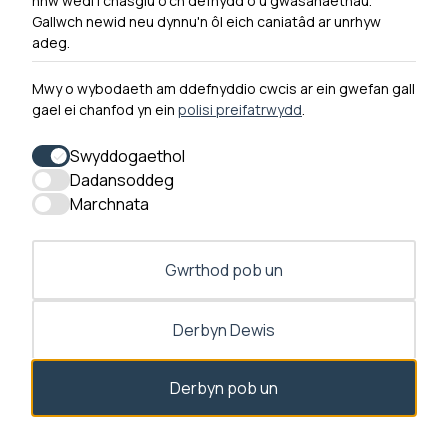
nhw wedi'i chasglu o'ch defnydd o'u gwasanaethau.
Hysbysiad Preifatrwydd
Gallwch newid neu dynnu'n ôl eich caniatâd ar unrhyw
Cysylltu â ni
adeg.
Mwy o wybodaeth am ddefnyddio cwcis ar ein gwefan gall
gael ei chanfod yn ein
polisi preifatrwydd
.
0300 790 0203 Mae ein llinell ffôn ar agor rhwng 10yb-
4yp Dydd Llun - Dydd Gwener
Swyddogaethol
Dadansoddeg
Marchnata
Gwrthod pob un
Derbyn Dewis
Deialog caniatâd ar agor
Derbyn pob un