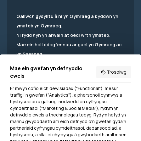
Gallwch gysylltu â ni yn Gymraeg a byddwn yn
ymateb yn Gymraeg.
Ni fydd hyn yn arwain at oedi wrth ymateb.
Mae ein holl ddogfennau ar gael yn Gymraeg ac
yn Saesneg.
Mae ein gwefan yn defnyddio
Trosolwg
cwcis
Er mwyn cofio eich dewisiadau ("Functional"), mesur
Powered by
Translate
traffig i'n gwefan ("Analytics"), a phersonoli cynnwys a
hysbysebion a galluogi nodweddion cyfryngau
Dewislen Troedyn
cymdeithasol ("Marketing & Social Media"), rydym yn
Newyddion
defnyddio cwcis a thechnolegau tebyg. Rydym hefyd yn
rhannu gwybodaeth am eich defnydd o'n gwefan gyda'n
Ymuno â ni
partneriaid cyfryngau cymdeithasol, dadansoddiad, a
Hygyrchedd
hysbysebu, a allai ei chymysgu â gwybodaeth arall maen