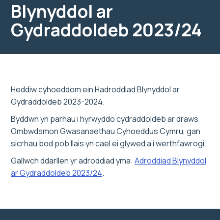
Blynyddol ar
Gydraddoldeb 2023/24
Heddiw cyhoeddom ein Hadroddiad Blynyddol ar
Gydraddoldeb 2023-2024.
Byddwn yn parhau i hyrwyddo cydraddoldeb ar draws
Ombwdsmon Gwasanaethau Cyhoeddus Cymru, gan
sicrhau bod pob llais yn cael ei glywed a’i werthfawrogi.
Gallwch ddarllen yr adroddiad yma:
Adroddiad Blynyddol
ar Gydraddoldeb 2023/24
.