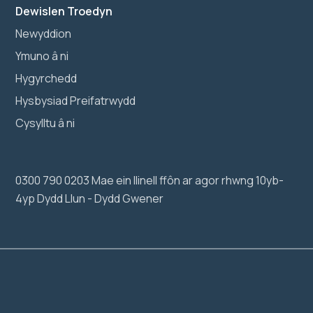
Dewislen Troedyn
Newyddion
Ymuno â ni
Hygyrchedd
Hysbysiad Preifatrwydd
Cysylltu â ni
0300 790 0203 Mae ein llinell ffôn ar agor rhwng 10yb-
4yp Dydd Llun - Dydd Gwener