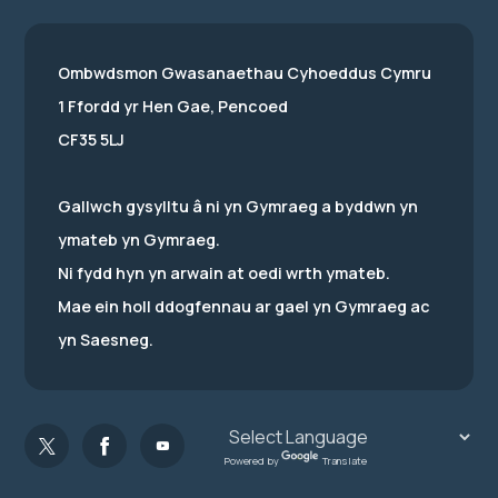
Ombwdsmon Gwasanaethau Cyhoeddus Cymru
1 Ffordd yr Hen Gae, Pencoed
CF35 5LJ
Gallwch gysylltu â ni yn Gymraeg a byddwn yn
ymateb yn Gymraeg.
Ni fydd hyn yn arwain at oedi wrth ymateb.
Mae ein holl ddogfennau ar gael yn Gymraeg ac
yn Saesneg.
Powered by
Translate